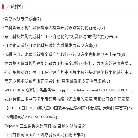
评论排行
·
智慧水务与传感器
(7)
·
中科紫东太初：以多模态大模型开启铁路智能化新纪元
(7)
·
东土科技并购高威科：工业自动化的“场景驱动”时代将要到来
(5)
·
自动化网诚征自动化科技赋能高质量发展解决方案
(3)
·
深耕应用，兆易创新携全系产品和行业解决方案亮相慕尼黑电子展
(3)
·
恒力集团董事长陈建华：致力于打造全球行业标杆，为国家的经济高质量发展贡献更大力量|上海电气集团党委书记、董事长吴磊来访
·
推好品牌观察：西门子在沪设立其中国首个智能基础设施数字化赋能中心
(2)
·
黑芝麻智能发布华山开发者计划 高质量赋能多元应用场景
(2)
·
WOODHEAD通讯卡备品备件：Applicom International PCU1500S7 PCU 1500 S7 V4.5.0
·
安森美和上能电气携手引领可持续能源应用的发展 两家公司合作开发高性能储能和太阳能组串式逆变器方案 以实现可持续的未来
·
【6.15-16日】2023第八届中国数字供应链创新峰会,演讲大咖阵容官宣
(2)
·
LS伺服电机APM-SB02ADK
(2)
·
Kepware 工业数据采集软件 及 常见问题解答
(2)
·
中国首款高血压介入治疗器械正式获批上市
(2)