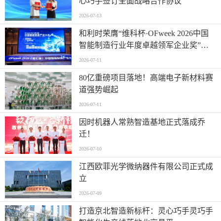
心巧手签订全面战略合作协议
2026-07-13
和利时荣膺“维科杯·OFweek 2026中国
智能制造行业年度卓越领军企业奖”，
以自主创新实力引领智造新浪潮
2026-07-11
80亿重磅项目落地！高端电子新材料赛
道强势崛起
2026-07-11
因时机器人常熟智造基地正式落成乔
迁！
2026-07-10
江西欧菲光学微纳器件有限公司正式成
立
2026-07-09
打造京北智造新标杆：灵心巧手灵巧手