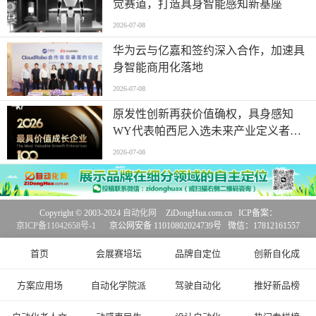
觉赛道，打造具身智能感知新基座
2026-07-08
华为云与亿嘉和签约深入合作，加速具
身智能商用化落地
2026-07-08
原发性创新再获价值确权，具身感知
WY代表帕西尼入选未来产业定义者榜
单
2026-07-08
Copyright © 2003-2024
自动化网
ZiDongHua.com.cn ICP备案：
京ICP备11042658号-1
京公网安备 11010802024739号 微信：17812161557
首页
会展赛培坛
品牌自定位
创新自化成
方案应用场
自动化学院派
驾驶自动化
推好新品榜