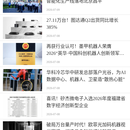
智能化生产线落地北京昌平
2026-07-09
27.11万台！图达通Q2出货同比增长
385%
2026-07-08
再获行业认可！墨甲机器人荣膺
2026“英华·中国科创机器人创新领军企
业”全产业链智能出海标杆
2026-07-08
华科冷芯华中研发总部落户光谷，为AI
数据中心、机器人、卫星造“散热心脏”
2026-07-08
喜讯！矽杰微电子入选2026年度福建省
数字经济创新型企业
2026-07-08
破局万台量产时代！欧菲光加码机器视