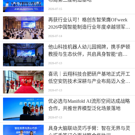
2026-07-15
再获行业认可！格创东智荣膺OFweek
2026中国智能制造行业年度卓越领军企
业奖
2026-07-14
他山科技机器人幼儿园揭牌，携手萨顿
教授与生态伙伴，共启具身智能“启蒙
时代”
2026-07-13
喜讯｜云翔科技合肥研产基地正式开工
低空安防技术深耕与产业布局迈入全新
阶段
2026-07-13
优必选与Manifold AI流形空间达成战略
合作，共推世界模型泛化场景落地
2026-07-13
具身大脑联动灵巧手臂：智在无界与灵