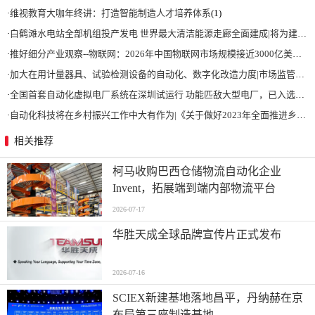
·
维视教育大咖年终讲：打造智能制造人才培养体系
(1)
·
白鹤滩水电站全部机组投产发电 世界最大清洁能源走廊全面建成|将为建设新型能源体系、保障国家能源安全、实现“双碳”目标提供有力支撑
·
推好细分产业观察--物联网：2026年中国物联网市场规模接近3000亿美元 智慧工厂、智慧城市、智慧电网等将占60%以上
·
加大在用计量器具、试验检测设备的自动化、数字化改造力度|市场监管总局 工业和信息化部 关于促进企业计量能力提升的指导意见
·
全国首套自动化虚拟电厂系统在深圳试运行 功能匹敌大型电厂，已入选国际典型案例
·
自动化科技将在乡村振兴工作中大有作为|《关于做好2023年全面推进乡村振兴重点工作的意见》发布
相关推荐
柯马收购巴西仓储物流自动化企业
Invent，拓展端到端内部物流平台
2026-07-17
华胜天成全球品牌宣传片正式发布
2026-07-16
SCIEX新建基地落地昌平，丹纳赫在京
布局第三座制造基地