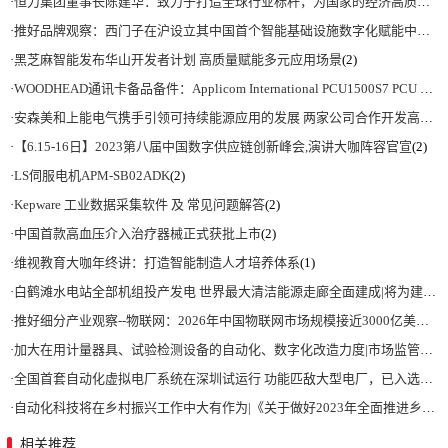
·
恒力集团董事长陈建华：致力于打造全球行业标杆，为国家的经济高质量发展贡献更大力量|上海电气集团党委书记、董事长吴磊来访
·
推好品牌观察：西门子在沪设立其中国首个智能基础设施数字化赋能中心
(2)
·
黑芝麻智能发布华山开发者计划 高质量赋能多元应用场景
(2)
·
WOODHEAD通讯卡备品备件：Applicom International PCU1500S7 PCU 1500 S7 V4.5.0
·
安森美和上能电气携手引领可持续能源应用的发展 两家公司合作开发高性能储能和太阳能组串式逆变器方案 以实现可持续的未来
·
【6.15-16日】2023第八届中国数字供应链创新峰会,演讲大咖阵容官宣
(2)
·
LS伺服电机APM-SB02ADK
(2)
·
Kepware 工业数据采集软件 及 常见问题解答
(2)
·
中国首款高血压介入治疗器械正式获批上市
(2)
·
维视教育大咖年终讲：打造智能制造人才培养体系
(1)
·
白鹤滩水电站全部机组投产发电 世界最大清洁能源走廊全面建成|将为建设新型能源体系、保障国家能源安全、实现“双碳”目标提供有力支撑
·
推好细分产业观察--物联网：2026年中国物联网市场规模接近3000亿美元 智慧工厂、智慧城市、智慧电网等将占60%以上
·
加大在用计量器具、试验检测设备的自动化、数字化改造力度|市场监管总局 工业和信息化部 关于促进企业计量能力提升的指导意见
·
全国首套自动化虚拟电厂系统在深圳试运行 功能匹敌大型电厂，已入选国际典型案例
·
自动化科技将在乡村振兴工作中大有作为|《关于做好2023年全面推进乡村振兴重点工作的意见》发布
相关推荐