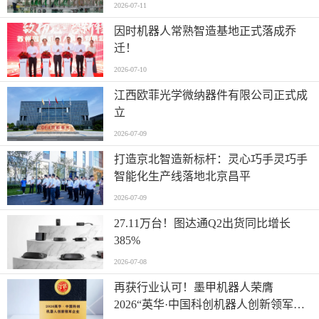
2026-07-11
因时机器人常熟智造基地正式落成乔
迁！
2026-07-10
江西欧菲光学微纳器件有限公司正式成
立
2026-07-09
打造京北智造新标杆：灵心巧手灵巧手
智能化生产线落地北京昌平
2026-07-09
27.11万台！图达通Q2出货同比增长
385%
2026-07-08
再获行业认可！墨甲机器人荣膺
2026“英华·中国科创机器人创新领军企