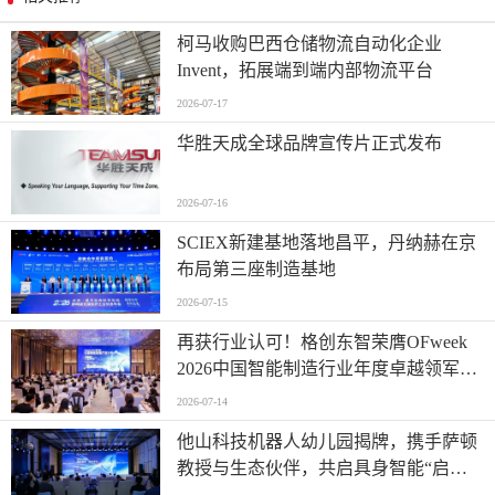
柯马收购巴西仓储物流自动化企业
Invent，拓展端到端内部物流平台
2026-07-17
华胜天成全球品牌宣传片正式发布
2026-07-16
SCIEX新建基地落地昌平，丹纳赫在京
布局第三座制造基地
2026-07-15
再获行业认可！格创东智荣膺OFweek
2026中国智能制造行业年度卓越领军企
业奖
2026-07-14
他山科技机器人幼儿园揭牌，携手萨顿
教授与生态伙伴，共启具身智能“启蒙
时代”