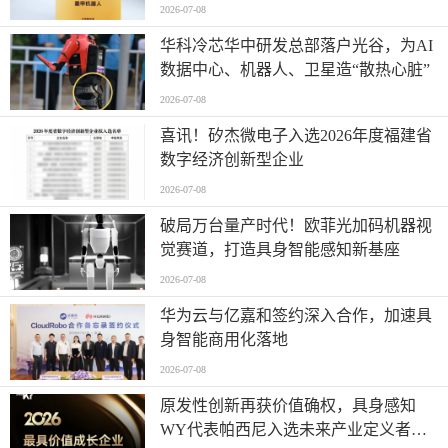
业”全产业链智能出海标杆
2026-07-08
华科冷芯华中研发总部落户光谷，为AI
数据中心、机器人、卫星造“散热心脏”
2026-07-08
喜讯！矽杰微电子入选2026年度福建省
数字经济创新型企业
2026-07-08
破局万台量产时代！欧菲光加码机器视
觉赛道，打造具身智能感知新基座
2026-07-08
华为云与亿嘉和签约深入合作，加速具
身智能商用化落地
2026-07-08
原发性创新再获价值确权，具身感知
WY代表帕西尼入选未来产业定义者榜