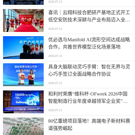
2026-07-13
喜讯｜云翔科技合肥研产基地正式开工
低空安防技术深耕与产业布局迈入全新
阶段
2026-07-13
优必选与Manifold AI流形空间达成战略
合作，共推世界模型泛化场景落地
2026-07-13
具身大脑联动灵巧手臂：智在无界与灵
心巧手签订全面战略合作协议
2026-07-13
和利时荣膺“维科杯·OFweek 2026中国
智能制造行业年度卓越领军企业奖”，
以自主创新实力引领智造新浪潮
2026-07-11
80亿重磅项目落地！高端电子新材料赛
道强势崛起