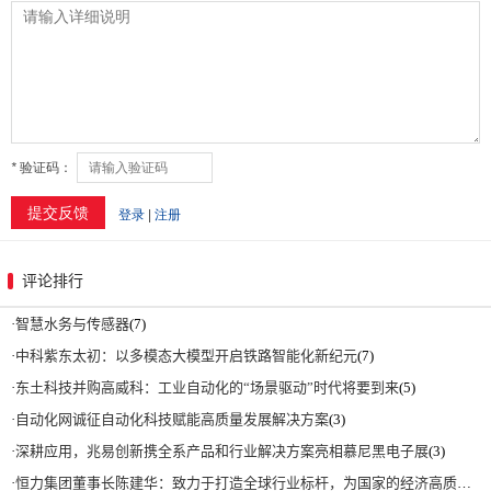
评论排行
·
智慧水务与传感器
(7)
·
中科紫东太初：以多模态大模型开启铁路智能化新纪元
(7)
·
东土科技并购高威科：工业自动化的“场景驱动”时代将要到来
(5)
·
自动化网诚征自动化科技赋能高质量发展解决方案
(3)
·
深耕应用，兆易创新携全系产品和行业解决方案亮相慕尼黑电子展
(3)
·
恒力集团董事长陈建华：致力于打造全球行业标杆，为国家的经济高质量发展贡献更大力量|上海电气集团党委书记、董事长吴磊来访