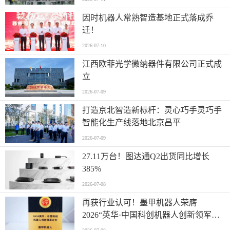
因时机器人常熟智造基地正式落成乔
迁！
2026-07-10
江西欧菲光学微纳器件有限公司正式成
立
2026-07-09
打造京北智造新标杆：灵心巧手灵巧手
智能化生产线落地北京昌平
2026-07-09
27.11万台！图达通Q2出货同比增长
385%
2026-07-08
再获行业认可！墨甲机器人荣膺
2026“英华·中国科创机器人创新领军企
业”全产业链智能出海标杆