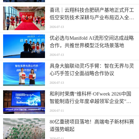
喜讯｜云翔科技合肥研产基地正式开工
低空安防技术深耕与产业布局迈入全新
阶段
2026-07-13
优必选与Manifold AI流形空间达成战略
合作，共推世界模型泛化场景落地
2026-07-13
具身大脑联动灵巧手臂：智在无界与灵
心巧手签订全面战略合作协议
2026-07-13
和利时荣膺“维科杯·OFweek 2026中国
智能制造行业年度卓越领军企业奖”，
以自主创新实力引领智造新浪潮
2026-07-11
80亿重磅项目落地！高端电子新材料赛
道强势崛起
2026-07-11