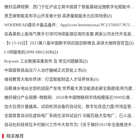
·
推好品牌观察：西门子在沪设立其中国首个智能基础设施数字化赋能中心
(2)
·
黑芝麻智能发布华山开发者计划 高质量赋能多元应用场景
(2)
·
WOODHEAD通讯卡备品备件：Applicom International PCU1500S7 PCU 1500 S7 V4.5.0
·
安森美和上能电气携手引领可持续能源应用的发展 两家公司合作开发高性能储能和太阳能组串式逆变器方案 以实现可持续的未来
·
【6.15-16日】2023第八届中国数字供应链创新峰会,演讲大咖阵容官宣
(2)
·
LS伺服电机APM-SB02ADK
(2)
·
Kepware 工业数据采集软件 及 常见问题解答
(2)
·
中国首款高血压介入治疗器械正式获批上市
(2)
·
维视教育大咖年终讲：打造智能制造人才培养体系
(1)
·
白鹤滩水电站全部机组投产发电 世界最大清洁能源走廊全面建成|将为建设新型能源体系、保障国家能源安全、实现“双碳”目标提供有力支撑
·
推好细分产业观察--物联网：2026年中国物联网市场规模接近3000亿美元 智慧工厂、智慧城市、智慧电网等将占60%以上
·
加大在用计量器具、试验检测设备的自动化、数字化改造力度|市场监管总局 工业和信息化部 关于促进企业计量能力提升的指导意见
·
全国首套自动化虚拟电厂系统在深圳试运行 功能匹敌大型电厂，已入选国际典型案例
·
自动化科技将在乡村振兴工作中大有作为|《关于做好2023年全面推进乡村振兴重点工作的意见》发布
相关推荐