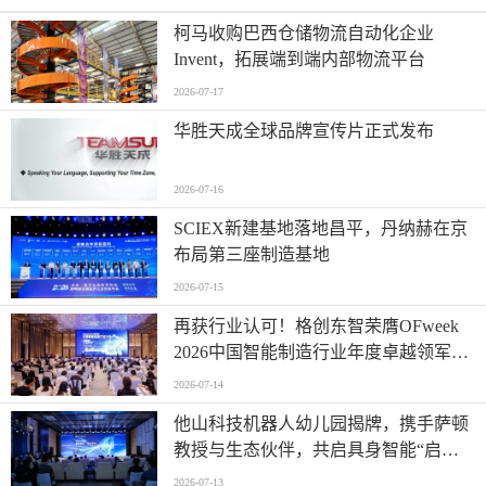
柯马收购巴西仓储物流自动化企业
Invent，拓展端到端内部物流平台
2026-07-17
华胜天成全球品牌宣传片正式发布
2026-07-16
SCIEX新建基地落地昌平，丹纳赫在京
布局第三座制造基地
2026-07-15
再获行业认可！格创东智荣膺OFweek
2026中国智能制造行业年度卓越领军企
业奖
2026-07-14
他山科技机器人幼儿园揭牌，携手萨顿
教授与生态伙伴，共启具身智能“启蒙
时代”
2026-07-13