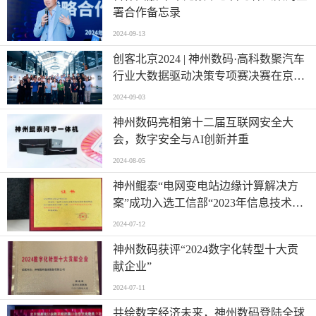
署合作备忘录
2024-09-13
创客北京2024 | 神州数码·高科数聚汽车
行业大数据驱动决策专项赛决赛在京圆
满落幕
2024-09-03
神州数码亮相第十二届互联网安全大
会，数字安全与AI创新并重
2024-08-05
神州鲲泰“电网变电站边缘计算解决方
案”成功入选工信部“2023年信息技术应
用创新典型解决方案”
2024-07-12
神州数码获评“2024数字化转型十大贡
献企业”
2024-07-11
共绘数字经济未来，神州数码登陆全球