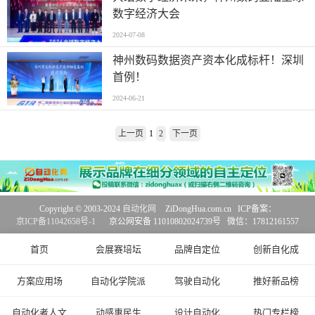
数字经济大会
2024-07-08
神州数码数据资产资本化成标杆！深圳
首例！
2024-06-21
上一页
1
2
下一页
Copyright © 2003-2024
自动化网
ZiDongHua.com.cn ICP备案：
京ICP备11042658号-1
京公网安备 11010802024739号 微信：17812161557
首页
会展赛培坛
品牌自定位
创新自化成
方案应用场
自动化学院派
驾驶自动化
推好新品榜
自动化者人文
动感惠民生
设计自动化
热门专栏榜