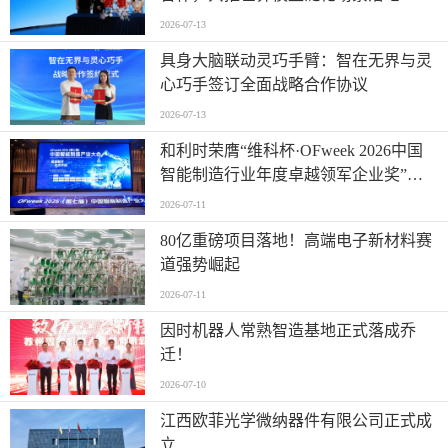
2026-07-13
具身大脑联动灵巧手臂：智在无界与灵
心巧手签订全面战略合作协议
2026-07-13
和利时荣膺“维科杯·OFweek 2026中国
智能制造行业年度卓越领军企业奖”，
以自主创新实力引领智造新浪潮
2026-07-11
80亿重磅项目落地！高端电子新材料赛
道强势崛起
2026-07-11
因时机器人常熟智造基地正式落成乔
迁！
2026-07-10
江西欧菲光学微纳器件有限公司正式成
立