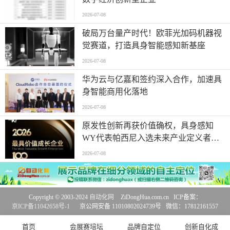
2026-07-08
破局万台量产时代！欧菲光加码机器视
觉赛道，打造具身智能感知新基座
2026-07-08
华为云与亿嘉和签约深入合作，加速具
身智能商用化落地
2026-07-08
原发性创新再获价值确权，具身感知
WY代表帕西尼入选未来产业定义者榜
单
2026-07-08
Copyright © 2003-2024
自动化网
ZiDongHua.com.cn ICP备案：
京ICP备11042658号-1
京公网安备 11010802024739号 微信：17812161557
首页
会展赛培坛
品牌自定位
创新自化成