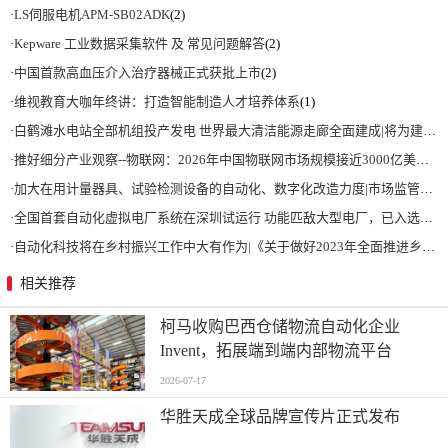
·
LS伺服电机APM-SB02ADK
(2)
·
Kepware 工业数据采集软件 及 常见问题解答
(2)
·
中国首款高血压介入治疗器械正式获批上市
(2)
·
维视教育大咖年终讲：打造智能制造人才培养体系
(1)
·
白鹤滩水电站全部机组投产发电 世界最大清洁能源走廊全面建成|将为建设新型能源体系、保障国家能源安全、实现“双碳”目标提供有力支撑
·
推好细分产业观察--物联网：2026年中国物联网市场规模接近3000亿美元 智慧工厂、智慧城市、智慧电网等将占60%以上
·
加大在用计量器具、试验检测设备的自动化、数字化改造力度|市场监管总局 工业和信息化部 关于促进企业计量能力提升的指导意见
·
全国首套自动化虚拟电厂系统在深圳试运行 功能匹敌大型电厂，已入选国际典型案例
·
自动化科技将在乡村振兴工作中大有作为|《关于做好2023年全面推进乡村振兴重点工作的意见》发布
相关推荐
柯马收购巴西仓储物流自动化企业
Invent，拓展端到端内部物流平台
2026-07-17
华胜天成全球品牌宣传片正式发布