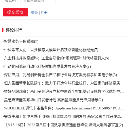
评论排行
·
智慧水务与传感器
(7)
·
中科紫东太初：以多模态大模型开启铁路智能化新纪元
(7)
·
东土科技并购高威科：工业自动化的“场景驱动”时代将要到来
(5)
·
自动化网诚征自动化科技赋能高质量发展解决方案
(3)
·
深耕应用，兆易创新携全系产品和行业解决方案亮相慕尼黑电子展
(3)
·
恒力集团董事长陈建华：致力于打造全球行业标杆，为国家的经济高质量发展贡献更大力量|上海电气集团党委书记、董事长吴磊来访
·
推好品牌观察：西门子在沪设立其中国首个智能基础设施数字化赋能中心
(2)
·
黑芝麻智能发布华山开发者计划 高质量赋能多元应用场景
(2)
·
WOODHEAD通讯卡备品备件：Applicom International PCU1500S7 PCU 1500 S7 V4.5.0
·
安森美和上能电气携手引领可持续能源应用的发展 两家公司合作开发高性能储能和太阳能组串式逆变器方案 以实现可持续的未来
·
【6.15-16日】2023第八届中国数字供应链创新峰会,演讲大咖阵容官宣
(2)