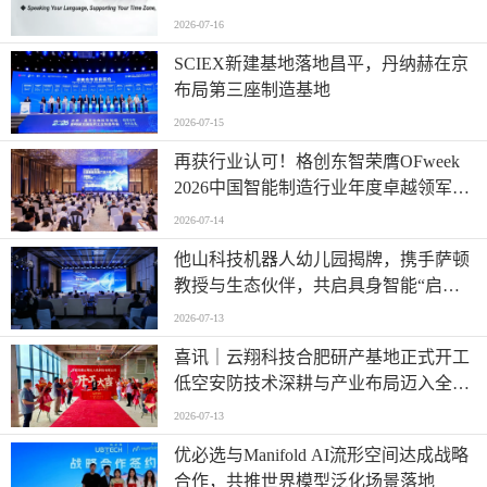
2026-07-16
SCIEX新建基地落地昌平，丹纳赫在京
布局第三座制造基地
2026-07-15
再获行业认可！格创东智荣膺OFweek
2026中国智能制造行业年度卓越领军企
业奖
2026-07-14
他山科技机器人幼儿园揭牌，携手萨顿
教授与生态伙伴，共启具身智能“启蒙
时代”
2026-07-13
喜讯｜云翔科技合肥研产基地正式开工
低空安防技术深耕与产业布局迈入全新
阶段
2026-07-13
优必选与Manifold AI流形空间达成战略
合作，共推世界模型泛化场景落地