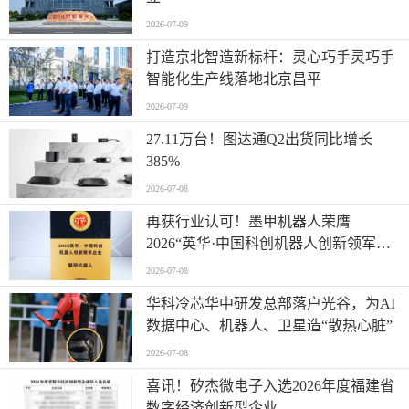
2026-07-09
打造京北智造新标杆：灵心巧手灵巧手
智能化生产线落地北京昌平
2026-07-09
27.11万台！图达通Q2出货同比增长
385%
2026-07-08
再获行业认可！墨甲机器人荣膺
2026“英华·中国科创机器人创新领军企
业”全产业链智能出海标杆
2026-07-08
华科冷芯华中研发总部落户光谷，为AI
数据中心、机器人、卫星造“散热心脏”
2026-07-08
喜讯！矽杰微电子入选2026年度福建省
数字经济创新型企业