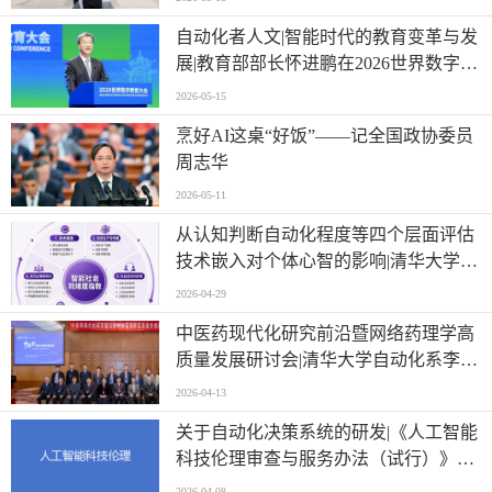
自动化者人文|智能时代的教育变革与发
展|教育部部长怀进鹏在2026世界数字教
育大会上的主旨演讲
2026-05-15
烹好AI这桌“好饭”——记全国政协委员
周志华
2026-05-11
从认知判断自动化程度等四个层面评估
技术嵌入对个体心智的影响|清华大学等
单位联合发布《智能社会就绪度指数》
2026-04-29
中医药现代化研究前沿暨网络药理学高
质量发展研讨会|清华大学自动化系李梢
教授做主题报告
2026-04-13
关于自动化决策系统的研发|《人工智能
科技伦理审查与服务办法（试行）》印
发
2026-04-08