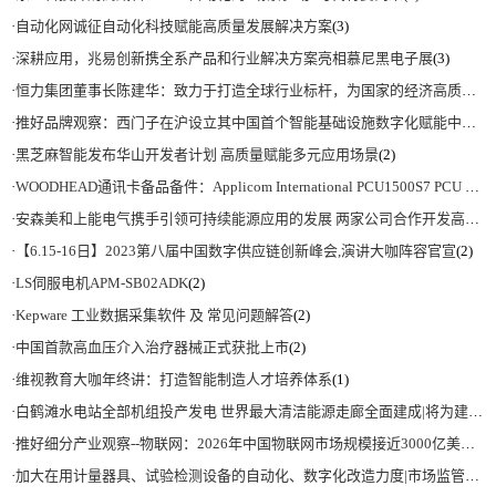
·
自动化网诚征自动化科技赋能高质量发展解决方案
(3)
·
深耕应用，兆易创新携全系产品和行业解决方案亮相慕尼黑电子展
(3)
·
恒力集团董事长陈建华：致力于打造全球行业标杆，为国家的经济高质量发展贡献更大力量|上海电气集团党委书记、董事长吴磊来访
·
推好品牌观察：西门子在沪设立其中国首个智能基础设施数字化赋能中心
(2)
·
黑芝麻智能发布华山开发者计划 高质量赋能多元应用场景
(2)
·
WOODHEAD通讯卡备品备件：Applicom International PCU1500S7 PCU 1500 S7 V4.5.0
·
安森美和上能电气携手引领可持续能源应用的发展 两家公司合作开发高性能储能和太阳能组串式逆变器方案 以实现可持续的未来
·
【6.15-16日】2023第八届中国数字供应链创新峰会,演讲大咖阵容官宣
(2)
·
LS伺服电机APM-SB02ADK
(2)
·
Kepware 工业数据采集软件 及 常见问题解答
(2)
·
中国首款高血压介入治疗器械正式获批上市
(2)
·
维视教育大咖年终讲：打造智能制造人才培养体系
(1)
·
白鹤滩水电站全部机组投产发电 世界最大清洁能源走廊全面建成|将为建设新型能源体系、保障国家能源安全、实现“双碳”目标提供有力支撑
·
推好细分产业观察--物联网：2026年中国物联网市场规模接近3000亿美元 智慧工厂、智慧城市、智慧电网等将占60%以上
·
加大在用计量器具、试验检测设备的自动化、数字化改造力度|市场监管总局 工业和信息化部 关于促进企业计量能力提升的指导意见