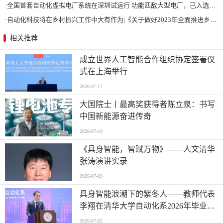
·
全国首套自动化虚拟电厂系统在深圳试运行 功能匹敌大型电厂，已入选国际典型案例
·
自动化科技将在乡村振兴工作中大有作为|《关于做好2023年全面推进乡村振兴重点工作的意见》发布
相关推荐
成立世界人工智能合作组织协定签署仪
式在上海举行
2026-07-17
大国院士丨最高奖获得者陈立泉：书写
中国新能源奋进传奇
2026-07-10
《具身智能，智赋万物》——人文清华
张涛演讲实录
2026-07-03
具身智能浪潮下的紫冬人——教师代表
李翔在清华大学自动化系2026年毕业典
礼上的讲话
2026-07-02