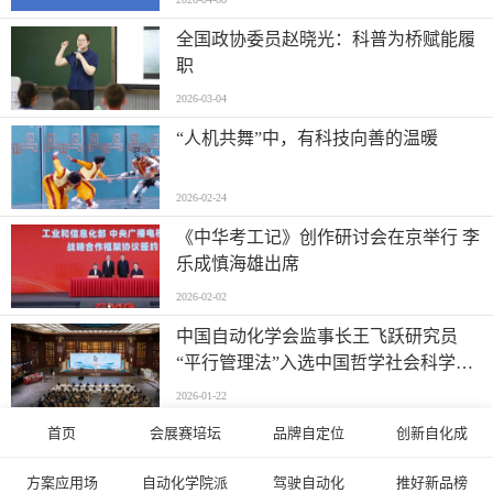
全国政协委员赵晓光：科普为桥赋能履
职
2026-03-04
“人机共舞”中，有科技向善的温暖
2026-02-24
《中华考工记》创作研讨会在京举行 李
乐成慎海雄出席
2026-02-02
中国自动化学会监事长王飞跃研究员
“平行管理法”入选中国哲学社会科学原
创研究方法
2026-01-22
首页
会展赛培坛
品牌自定位
创新自化成
目标100所！宁德时代青柠计划启动
方案应用场
自动化学院派
驾驶自动化
推好新品榜