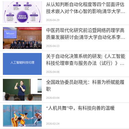
从认知判断自动化程度等四个层面评估
技术嵌入对个体心智的影响|清华大学等
单位联合发布《智能社会就绪度指数》
2026-04-29
中医药现代化研究前沿暨网络药理学高
质量发展研讨会|清华大学自动化系李梢
教授做主题报告
2026-04-13
关于自动化决策系统的研发|《人工智能
科技伦理审查与服务办法（试行）》印
发
2026-04-08
全国政协委员赵晓光：科普为桥赋能履
职
2026-03-04
“人机共舞”中，有科技向善的温暖
2026-02-24