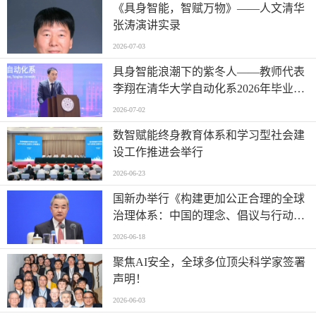
《具身智能，智赋万物》——人文清华
张涛演讲实录
2026-07-03
具身智能浪潮下的紫冬人——教师代表
李翔在清华大学自动化系2026年毕业典
礼上的讲话
2026-07-02
数智赋能终身教育体系和学习型社会建
设工作推进会举行
2026-06-23
国新办举行《构建更加公正合理的全球
治理体系：中国的理念、倡议与行动》
白皮书新闻发布会
2026-06-18
聚焦AI安全，全球多位顶尖科学家签署
声明！
2026-06-03