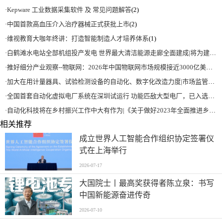
·
Kepware 工业数据采集软件 及 常见问题解答
(2)
·
中国首款高血压介入治疗器械正式获批上市
(2)
·
维视教育大咖年终讲：打造智能制造人才培养体系
(1)
·
白鹤滩水电站全部机组投产发电 世界最大清洁能源走廊全面建成|将为建设新型能源体系、保障国家能源安全、实现“双碳”目标提供有力支撑
·
推好细分产业观察--物联网：2026年中国物联网市场规模接近3000亿美元 智慧工厂、智慧城市、智慧电网等将占60%以上
·
加大在用计量器具、试验检测设备的自动化、数字化改造力度|市场监管总局 工业和信息化部 关于促进企业计量能力提升的指导意见
·
全国首套自动化虚拟电厂系统在深圳试运行 功能匹敌大型电厂，已入选国际典型案例
·
自动化科技将在乡村振兴工作中大有作为|《关于做好2023年全面推进乡村振兴重点工作的意见》发布
相关推荐
成立世界人工智能合作组织协定签署仪
式在上海举行
2026-07-17
大国院士丨最高奖获得者陈立泉：书写
中国新能源奋进传奇
2026-07-10