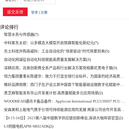
评论排行
·
智慧水务与传感器
(7)
·
中科紫东太初：以多模态大模型开启铁路智能化新纪元
(7)
·
东土科技并购高威科：工业自动化的“场景驱动”时代将要到来
(5)
·
自动化网诚征自动化科技赋能高质量发展解决方案
(3)
·
深耕应用，兆易创新携全系产品和行业解决方案亮相慕尼黑电子展
(3)
·
恒力集团董事长陈建华：致力于打造全球行业标杆，为国家的经济高质量发展贡献更大力量|上海电气集团党委书记、董事长吴磊来访
·
推好品牌观察：西门子在沪设立其中国首个智能基础设施数字化赋能中心
(2)
·
黑芝麻智能发布华山开发者计划 高质量赋能多元应用场景
(2)
·
WOODHEAD通讯卡备品备件：Applicom International PCU1500S7 PCU 1500 S7 V4.5.0
·
安森美和上能电气携手引领可持续能源应用的发展 两家公司合作开发高性能储能和太阳能组串式逆变器方案 以实现可持续的未来
·
【6.15-16日】2023第八届中国数字供应链创新峰会,演讲大咖阵容官宣
(2)
·
LS伺服电机APM-SB02ADK
(2)