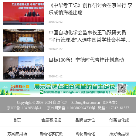
《中华考工记》创作研讨会在京举行 李
乐成慎海雄出席
2026-02-02
中国自动化学会监事长王飞跃研究员
“平行管理法”入选中国哲学社会科学原
创研究方法
2026-01-22
目标100所！宁德时代青柠计划启动
2026-01-12
Copyright © 2003-2024
自动化网
ZiDongHua.com.cn ICP备案：
京ICP备11042658号-1
京公网安备 11010802024739号 微信：17812161557
首页
会展赛培坛
品牌自定位
创新自化成
方案应用场
自动化学院派
驾驶自动化
推好新品榜