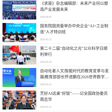
《求是》杂志编辑部：未来产业何以塑
造产业发展未来
2026-06-02
国务院国资委举办中央企业“AI+工业制
造”人才特训班
2026-05-22
第二十二届“自动化之光”公众科学日顺
利举行
2026-05-18
自动化者人文|智能时代的教育变革与发
展|教育部部长怀进鹏在2026世界数字教
育大会上的主旨演讲
2026-05-15
烹好AI这桌“好饭”——记全国政协委员
周志华
2026-05-11