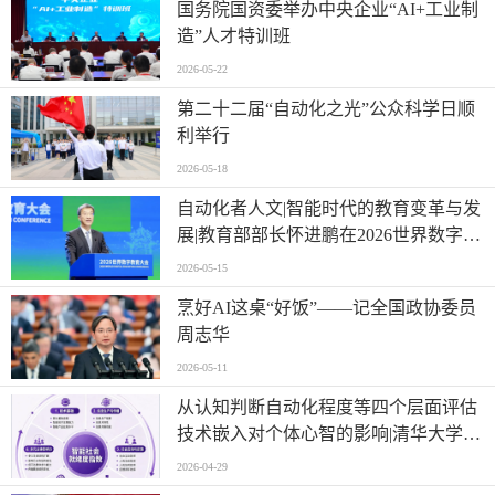
国务院国资委举办中央企业“AI+工业制
造”人才特训班
2026-05-22
第二十二届“自动化之光”公众科学日顺
利举行
2026-05-18
自动化者人文|智能时代的教育变革与发
展|教育部部长怀进鹏在2026世界数字教
育大会上的主旨演讲
2026-05-15
烹好AI这桌“好饭”——记全国政协委员
周志华
2026-05-11
从认知判断自动化程度等四个层面评估
技术嵌入对个体心智的影响|清华大学等
单位联合发布《智能社会就绪度指数》
2026-04-29