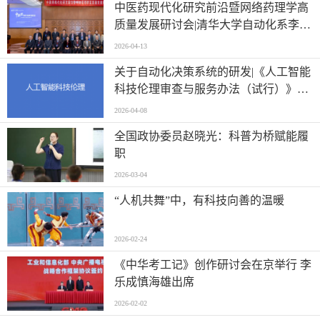
中医药现代化研究前沿暨网络药理学高
质量发展研讨会|清华大学自动化系李梢
教授做主题报告
2026-04-13
关于自动化决策系统的研发|《人工智能
科技伦理审查与服务办法（试行）》印
发
2026-04-08
全国政协委员赵晓光：科普为桥赋能履
职
2026-03-04
“人机共舞”中，有科技向善的温暖
2026-02-24
《中华考工记》创作研讨会在京举行 李
乐成慎海雄出席
2026-02-02