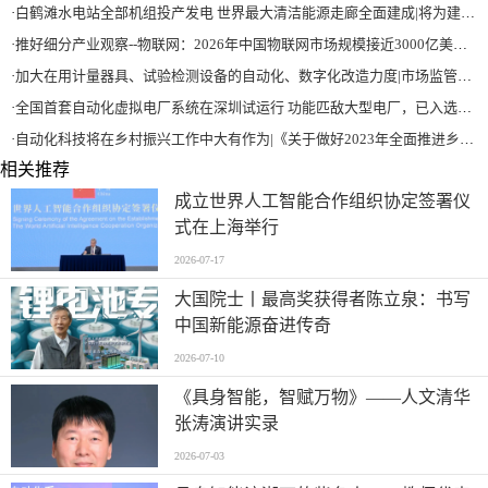
·
白鹤滩水电站全部机组投产发电 世界最大清洁能源走廊全面建成|将为建设新型能源体系、保障国家能源安全、实现“双碳”目标提供有力支撑
·
推好细分产业观察--物联网：2026年中国物联网市场规模接近3000亿美元 智慧工厂、智慧城市、智慧电网等将占60%以上
·
加大在用计量器具、试验检测设备的自动化、数字化改造力度|市场监管总局 工业和信息化部 关于促进企业计量能力提升的指导意见
·
全国首套自动化虚拟电厂系统在深圳试运行 功能匹敌大型电厂，已入选国际典型案例
·
自动化科技将在乡村振兴工作中大有作为|《关于做好2023年全面推进乡村振兴重点工作的意见》发布
相关推荐
成立世界人工智能合作组织协定签署仪
式在上海举行
2026-07-17
大国院士丨最高奖获得者陈立泉：书写
中国新能源奋进传奇
2026-07-10
《具身智能，智赋万物》——人文清华
张涛演讲实录
2026-07-03