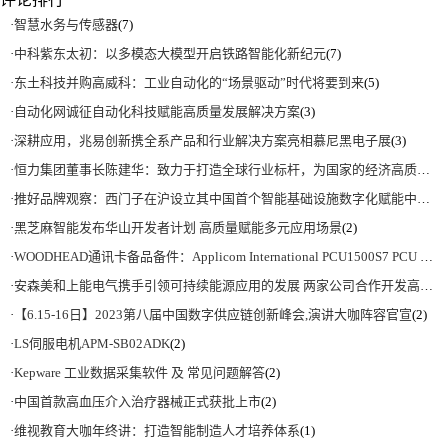
·
智慧水务与传感器
(7)
·
中科紫东太初：以多模态大模型开启铁路智能化新纪元
(7)
·
东土科技并购高威科：工业自动化的“场景驱动”时代将要到来
(5)
·
自动化网诚征自动化科技赋能高质量发展解决方案
(3)
·
深耕应用，兆易创新携全系产品和行业解决方案亮相慕尼黑电子展
(3)
·
恒力集团董事长陈建华：致力于打造全球行业标杆，为国家的经济高质量发展贡献更大力量|上海电气集团党委书记、董事长吴磊来访
·
推好品牌观察：西门子在沪设立其中国首个智能基础设施数字化赋能中心
(2)
·
黑芝麻智能发布华山开发者计划 高质量赋能多元应用场景
(2)
·
WOODHEAD通讯卡备品备件：Applicom International PCU1500S7 PCU 1500 S7 V4.5.0
·
安森美和上能电气携手引领可持续能源应用的发展 两家公司合作开发高性能储能和太阳能组串式逆变器方案 以实现可持续的未来
·
【6.15-16日】2023第八届中国数字供应链创新峰会,演讲大咖阵容官宣
(2)
·
LS伺服电机APM-SB02ADK
(2)
·
Kepware 工业数据采集软件 及 常见问题解答
(2)
·
中国首款高血压介入治疗器械正式获批上市
(2)
·
维视教育大咖年终讲：打造智能制造人才培养体系
(1)