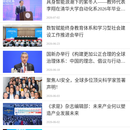
具身智能浪潮下的紫冬人——教师代表
李翔在清华大学自动化系2026年毕业典
礼上的讲话
2026-07-02
数智赋能终身教育体系和学习型社会建
设工作推进会举行
2026-06-23
国新办举行《构建更加公正合理的全球
治理体系：中国的理念、倡议与行动》
白皮书新闻发布会
2026-06-18
聚焦AI安全，全球多位顶尖科学家签署
声明！
2026-06-03
《求是》杂志编辑部：未来产业何以塑
造产业发展未来
2026-06-02