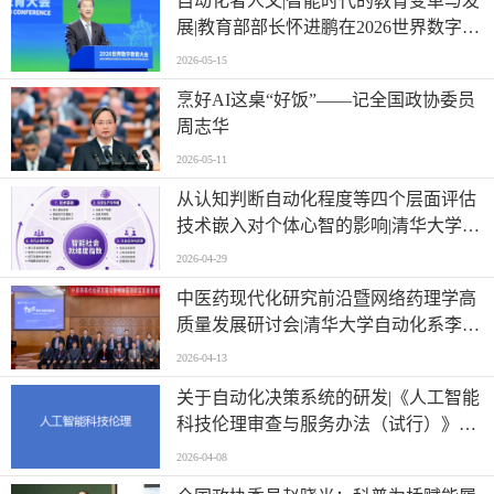
自动化者人文|智能时代的教育变革与发
展|教育部部长怀进鹏在2026世界数字教
育大会上的主旨演讲
2026-05-15
烹好AI这桌“好饭”——记全国政协委员
周志华
2026-05-11
从认知判断自动化程度等四个层面评估
技术嵌入对个体心智的影响|清华大学等
单位联合发布《智能社会就绪度指数》
2026-04-29
中医药现代化研究前沿暨网络药理学高
质量发展研讨会|清华大学自动化系李梢
教授做主题报告
2026-04-13
关于自动化决策系统的研发|《人工智能
科技伦理审查与服务办法（试行）》印
发
2026-04-08