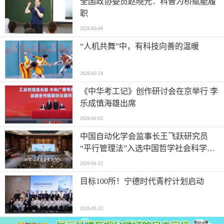
全国政协委员赵晓光：科普为桥赋能履
职
2026-03-04
“人机共舞”中，有科技向善的温暖
2026-02-24
《中华考工记》创作研讨会在京举行 李
乐成慎海雄出席
2026-02-02
中国自动化学会监事长王飞跃研究员
“平行管理法”入选中国哲学社会科学原
创研究方法
2026-01-22
目标100所！宁德时代青柠计划启动
2026-01-12