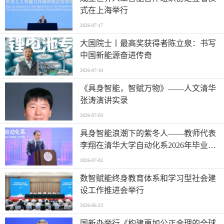
式在上海举行
2026-07-17
大国院士丨最高奖获得者陈立泉：书写
中国新能源奋进传奇
2026-07-10
《具身智能，智赋万物》——人文清华
张涛演讲实录
2026-07-03
具身智能浪潮下的紫冬人——教师代表
李翔在清华大学自动化系2026年毕业典
礼上的讲话
2026-07-02
数智赋能终身教育体系和学习型社会建
设工作推进会举行
2026-06-23
国新办举行《构建更加公正合理的全球