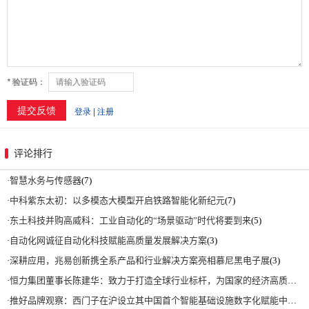
评论排行
·
智慧水务与传感器
(7)
·
中科紫东太初：以多模态大模型开启铁路智能化新纪元
(7)
·
东土科技并购高威科：工业自动化的“场景驱动”时代将要到来
(5)
·
自动化网诚征自动化科技赋能高质量发展解决方案
(3)
·
深耕应用，兆易创新携全系产品和行业解决方案亮相慕尼黑电子展
(3)
·
恒力集团董事长陈建华：致力于打造全球行业标杆，为国家的经济高质量发展贡献更大力量|上海电气集团党委书记、董事长吴磊来访
·
推好品牌观察：西门子在沪设立其中国首个智能基础设施数字化赋能中心
(2)