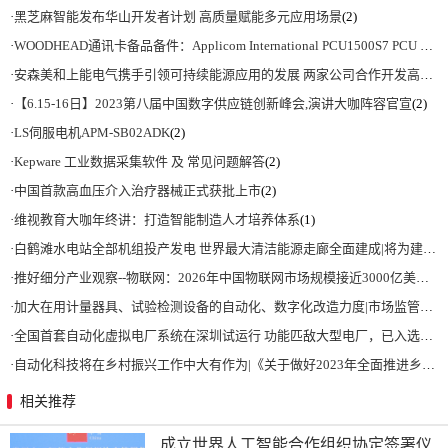
·
黑芝麻智能发布华山开发者计划 高质量赋能多元应用场景
(2)
·
WOODHEAD通讯卡备品备件：Applicom International PCU1500S7 PCU 1500 S7 V4.5.0
·
安森美和上能电气携手引领可持续能源应用的发展 两家公司合作开发高性能储能和太阳能组串式逆变器方案 以实现可持续的未来
·
【6.15-16日】2023第八届中国数字供应链创新峰会,演讲大咖阵容官宣
(2)
·
LS伺服电机APM-SB02ADK
(2)
·
Kepware 工业数据采集软件 及 常见问题解答
(2)
·
中国首款高血压介入治疗器械正式获批上市
(2)
·
维视教育大咖年终讲：打造智能制造人才培养体系
(1)
·
白鹤滩水电站全部机组投产发电 世界最大清洁能源走廊全面建成|将为建设新型能源体系、保障国家能源安全、实现“双碳”目标提供有力支撑
·
推好细分产业观察--物联网：2026年中国物联网市场规模接近3000亿美元 智慧工厂、智慧城市、智慧电网等将占60%以上
·
加大在用计量器具、试验检测设备的自动化、数字化改造力度|市场监管总局 工业和信息化部 关于促进企业计量能力提升的指导意见
·
全国首套自动化虚拟电厂系统在深圳试运行 功能匹敌大型电厂，已入选国际典型案例
·
自动化科技将在乡村振兴工作中大有作为|《关于做好2023年全面推进乡村振兴重点工作的意见》发布
相关推荐
成立世界人工智能合作组织协定签署仪