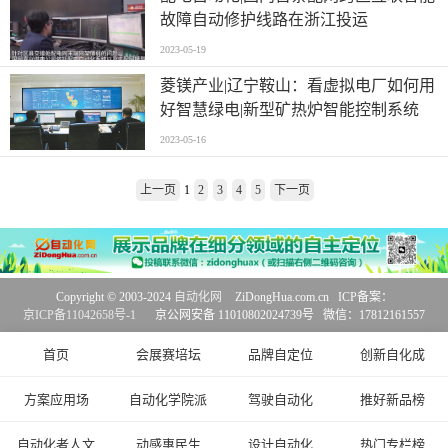
故障自动修护线路在浙江投运
2023-05-19
菱镁产业|辽宁鞍山：看虚拟电厂如何用
好智慧绿电|新型矿热炉智能控制系统
2023-05-16
上一页
1
2
3
4
5
下一页
Copyright © 2003-2024
自动化网
ZiDongHua.com.cn ICP备案：
京ICP备11042658号-1
京公网安备 11010802024739号 微信：17812161557
首页
会展赛培坛
品牌自定位
创新自化成
方案应用场
自动化学院派
驾驶自动化
推好新品榜
自动化者人文
动感惠民生
设计自动化
热门专栏榜