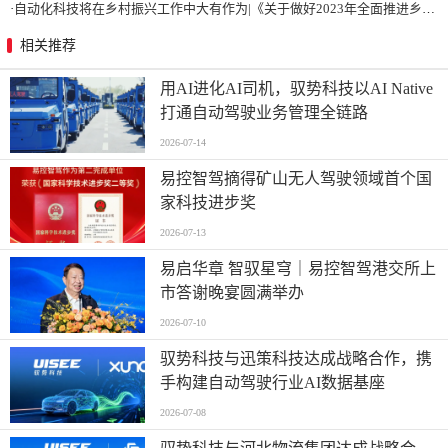
·
自动化科技将在乡村振兴工作中大有作为|《关于做好2023年全面推进乡村振兴重点工作的意见》发布
相关推荐
用AI进化AI司机，驭势科技以AI Native
打通自动驾驶业务管理全链路
2026-07-14
易控智驾摘得矿山无人驾驶领域首个国
家科技进步奖
2026-07-13
易启华章 智驭星穹｜易控智驾港交所上
市答谢晚宴圆满举办
2026-07-10
驭势科技与迅策科技达成战略合作，携
手构建自动驾驶行业AI数据基座
2026-07-08