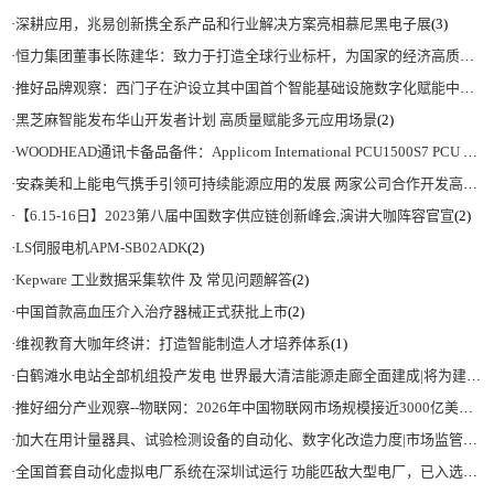
·
深耕应用，兆易创新携全系产品和行业解决方案亮相慕尼黑电子展
(3)
·
恒力集团董事长陈建华：致力于打造全球行业标杆，为国家的经济高质量发展贡献更大力量|上海电气集团党委书记、董事长吴磊来访
·
推好品牌观察：西门子在沪设立其中国首个智能基础设施数字化赋能中心
(2)
·
黑芝麻智能发布华山开发者计划 高质量赋能多元应用场景
(2)
·
WOODHEAD通讯卡备品备件：Applicom International PCU1500S7 PCU 1500 S7 V4.5.0
·
安森美和上能电气携手引领可持续能源应用的发展 两家公司合作开发高性能储能和太阳能组串式逆变器方案 以实现可持续的未来
·
【6.15-16日】2023第八届中国数字供应链创新峰会,演讲大咖阵容官宣
(2)
·
LS伺服电机APM-SB02ADK
(2)
·
Kepware 工业数据采集软件 及 常见问题解答
(2)
·
中国首款高血压介入治疗器械正式获批上市
(2)
·
维视教育大咖年终讲：打造智能制造人才培养体系
(1)
·
白鹤滩水电站全部机组投产发电 世界最大清洁能源走廊全面建成|将为建设新型能源体系、保障国家能源安全、实现“双碳”目标提供有力支撑
·
推好细分产业观察--物联网：2026年中国物联网市场规模接近3000亿美元 智慧工厂、智慧城市、智慧电网等将占60%以上
·
加大在用计量器具、试验检测设备的自动化、数字化改造力度|市场监管总局 工业和信息化部 关于促进企业计量能力提升的指导意见
·
全国首套自动化虚拟电厂系统在深圳试运行 功能匹敌大型电厂，已入选国际典型案例