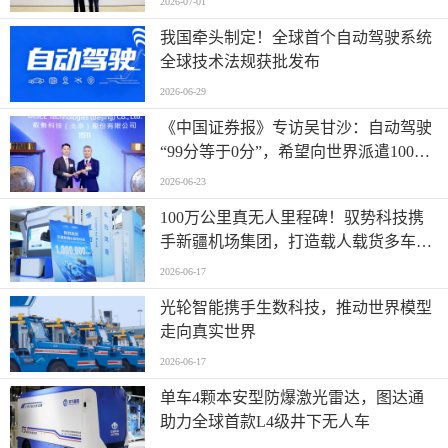
2026-07-01
我国牵头制定！全球首个自动驾驶系统
全球技术法规获批发布
2026-06-29
《中国证券报》专访吴甘沙：自动驾驶
“99分等于0分”，希望向世界派遣100万
名AI司机
2026-06-23
100万公里真无人里程碑！驭势科技携
手新疆机场集团，打造载人载货多车型
全场景运营标杆
2026-06-17
光轮智能携手生数科技，推动世界模型
走向真实世界
2026-06-17
单车4颗本安型防爆激光雷达，图达通
助力全球首款L4级井下无人车