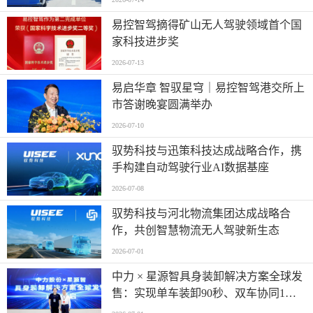
易控智驾摘得矿山无人驾驶领域首个国
家科技进步奖
2026-07-13
易启华章 智驭星穹｜易控智驾港交所上
市答谢晚宴圆满举办
2026-07-10
驭势科技与迅策科技达成战略合作，携
手构建自动驾驶行业AI数据基座
2026-07-08
驭势科技与河北物流集团达成战略合
作，共创智慧物流无人驾驶新生态
2026-07-01
中力 × 星源智具身装卸解决方案全球发
售：实现单车装卸90秒、双车协同1分
钟