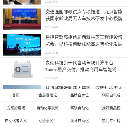
2026-06-04
交通强国邮政试点专项推进：九识智能
获国家邮政局无人车技术研发中心授牌
2026-06-04
易控智驾亮相首届西藏林芝工程建设博
览会，以科技创新赋能高原智能化发展
2026-05-29
嬴彻科技新一代自动驾驶计算平台
Taurus量产交付，推动商用车智能驾驶
加速渗透
2026-05-29
从货邮转运到载人接驳，驭势科技无人
驾驶巴士在乌鲁木齐天山国际机场开启
首页
会展赛培坛
品牌自定位
创新自化成
无人化运营
2026-05-28
方案应用场
自动化学院派
驾驶自动化
推好新品榜
自动化者人文
动感惠民生
设计自动化
热门专栏榜