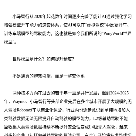
小马智行从2020年起花数年时间逐步完善了能让AI通过强化学习
增强模型开车能力的这套体系，使AI可以在“虚拟驾校”中反复开车、
训练车端模型的驾驶能力，这也就是如今我们所说的“PonyWorld世界
模型”。
世界模型是什么？如何提升精度？
不是逼真的游戏引擎，而是一整套体系
两种技术方向在过去的若干年一直是并行发展，但到2024-2025
年，Waymo、小马智行等头部企业先后在多个城市开展了大规模的无
人驾驶Robotaxi车队商业化运营，行业内也逐步意识到单纯地增加人
类驾驶数据无法无限提升自动驾驶的模型能力，L2级辅助驾驶不能
靠收集人类驾驶数据持续不断提升安全性变成L4级无人驾驶，越来
越多的企业（包括做辅助驾驶的算法公司、车企）开始将技术路线切