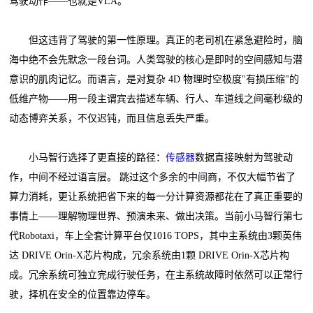
驾驶动作——也就是VLA。
但这违背了驾驶的第一性原理。真正的老司机在紧急避险时，脑
海中绝不会先默念一段台词。人类驾驶的核心是即时的空间感知与潜
意识的肌肉记忆。而语言，是对复杂 4D 物理时空极度"有损压缩"的
低维产物——用一段主谓宾去描述车辆、行人、车道线之间毫秒级的
动态博弈关系，不仅迟钝，而且信息丢失严重。
小马智行选择了更直接的路径：
传感器
数据直接映射为驾驶动
作，中间不经过语言层。 跳过这个多余的中间商，不仅大幅节省了
算力消耗，更让系统把省下来的每一分计算资源都花在了真正重要的
事情上——理解物理世界、预演未来、做出决策。当前小马智行第七
代Robotaxi，车上全套计算平台仅1016 TOPS，其中主系统由3颗英伟
达 DRIVE Orin-X芯片构成，冗余系统由1颗 DRIVE Orin-X芯片构
成。冗余系统可独立完成行驶任务，在主系统故障时依然可以正常行
驶，择机在安全的位置靠边停车。