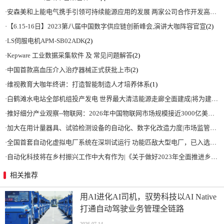
·
安森美和上能电气携手引领可持续能源应用的发展 两家公司合作开发高性能储能和太阳能组串式逆变器方案 以实现可持续的未来
·
【6.15-16日】2023第八届中国数字供应链创新峰会,演讲大咖阵容官宣
(2)
·
LS伺服电机APM-SB02ADK
(2)
·
Kepware 工业数据采集软件 及 常见问题解答
(2)
·
中国首款高血压介入治疗器械正式获批上市
(2)
·
维视教育大咖年终讲：打造智能制造人才培养体系
(1)
·
白鹤滩水电站全部机组投产发电 世界最大清洁能源走廊全面建成|将为建设新型能源体系、保障国家能源安全、实现“双碳”目标提供有力支撑
·
推好细分产业观察--物联网：2026年中国物联网市场规模接近3000亿美元 智慧工厂、智慧城市、智慧电网等将占60%以上
·
加大在用计量器具、试验检测设备的自动化、数字化改造力度|市场监管总局 工业和信息化部 关于促进企业计量能力提升的指导意见
·
全国首套自动化虚拟电厂系统在深圳试运行 功能匹敌大型电厂，已入选国际典型案例
·
自动化科技将在乡村振兴工作中大有作为|《关于做好2023年全面推进乡村振兴重点工作的意见》发布
相关推荐
用AI进化AI司机，驭势科技以AI Native
打通自动驾驶业务管理全链路
2026-07-14