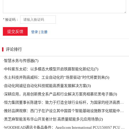
评论排行
·
智慧水务与传感器
(7)
·
中科紫东太初：以多模态大模型开启铁路智能化新纪元
(7)
·
东土科技并购高威科：工业自动化的“场景驱动”时代将要到来
(5)
·
自动化网诚征自动化科技赋能高质量发展解决方案
(3)
·
深耕应用，兆易创新携全系产品和行业解决方案亮相慕尼黑电子展
(3)
·
恒力集团董事长陈建华：致力于打造全球行业标杆，为国家的经济高质量发展贡献更大力量|上海电气集团党委书记、董事长吴磊来访
·
推好品牌观察：西门子在沪设立其中国首个智能基础设施数字化赋能中心
(2)
·
黑芝麻智能发布华山开发者计划 高质量赋能多元应用场景
(2)
·
WOODHEAD通讯卡备品备件：Applicom International PCU1500S7 PCU 1500 S7 V4.5.0