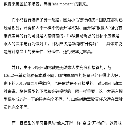
数据来覆盖长尾场景，等待“aha moment”的到来。
而小马智行选择了另一条路，因为小马智行的技术团队在那时已
经意识到，开得和人不一样不代表开得不对、而开得“很像人”但仍有
细微差异的行为可能是大错特错的，L4级自动驾驶的目标不应该是
跟人的决策与行为做对比，目标应该是单纯的“开得好”——具体来说
是统计意义上的安全性、舒适性、通行效率足够高。
并且，由于L4级自动驾驶是无法靠人类兜底和接管的，与
L2/L2++辅助驾驶有本质不同，哪怕99.99%的场景已经开得比人好，
剩下的0.01%如果开得危险，也是依然是不可接受的。对L4级自动驾
驶来说，堵住模型的下限和突破模型的上限一样重要，这与大语言模
型偶尔“幻觉”一下的损害完全不同，与L2级辅助驾驶责任永远在驾驶
员也完全不同。
而一旦模型的学习目标从“像人开得一样”变成“开得好”，这意味