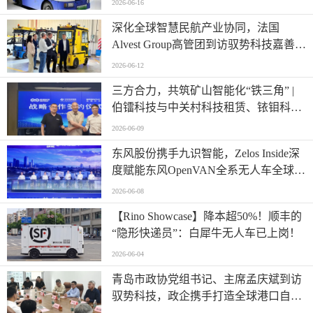
2026-06-16
深化全球智慧民航产业协同，法国
Alvest Group高管团到访驭势科技嘉善研
发测试和应用创新中心
2026-06-12
三方合力，共筑矿山智能化“铁三角” |
伯镭科技与中关村科技租赁、铱钼科技
正式签署三方战略合作协议
2026-06-09
东风股份携手九识智能，Zelos Inside深
度赋能东风OpenVAN全系无人车全球首
发
2026-06-08
【Rino Showcase】降本超50%！顺丰的
“隐形快递员”：白犀牛无人车已上岗！
2026-06-04
青岛市政协党组书记、主席孟庆斌到访
驭势科技，政企携手打造全球港口自动
驾驶应用样板