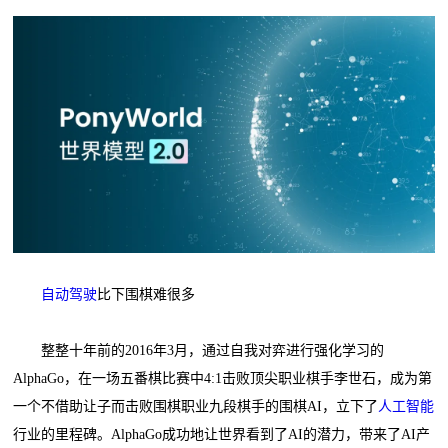
自动驾驶
比下围棋难很多
整整十年前的2016年3月，通过自我对弈进行强化学习的
AlphaGo，在一场五番棋比赛中4:1击败顶尖职业棋手李世石，成为第
一个不借助让子而击败围棋职业九段棋手的围棋AI，立下了
人工智能
行业的里程碑。AlphaGo成功地让世界看到了AI的潜力，带来了AI产