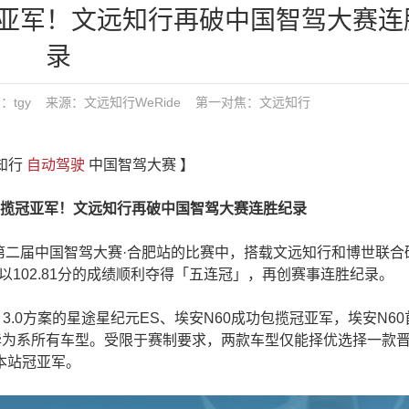
亚军！文远知行再破中国智驾大赛连
录
5 发布：tgy 来源：文远知行WeRide
第一对焦：
文远知行
远知行
自动驾驶
中国智驾大赛 】
冠亚军！文远知行再破中国智驾大赛连胜纪录
的第二届中国智驾大赛·合肥站的比赛中，搭载文远知行和博世联合
102.81分的成绩顺利夺得「五连冠」，再创赛事连胜纪录。
0方案的星途星纪元ES、埃安N60成功包揽冠亚军，埃安N60
a系、华为系所有车型。受限于赛制要求，两款车型仅能择优选择一款
本站冠亚军。