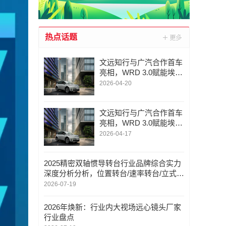
热点话题
文远知行与广汽合作首车
亮相，WRD 3.0赋能埃安
N6
2026-04-20
文远知行与广汽合作首车
亮相，WRD 3.0赋能埃安
N60
2026-04-17
2025精密双轴惯导转台行业品牌综合实力
深度分析分析，位置转台/速率转台/立式扫
描架/龙门式扫描架，双轴转台定制厂家推
2026-07-19
荐
2026年焕新：行业内大视场远心镜头厂家
行业盘点