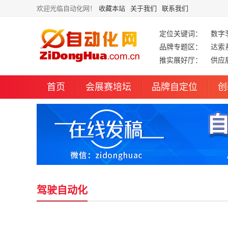
欢迎光临自动化网！
收藏本站
关于我们
联系我们
定位关键词：
数字
品牌专题区：
达索
推实展好厅：
供应
首页
会展赛培坛
品牌自定位
创
驾驶自动化