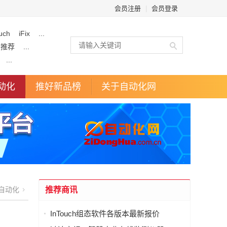
会员注册
|
会员登录
uch
iFix
...
企推荐
...
...
动化
推好新品榜
关于自动化网
自动化
推荐商讯
InTouch组态软件各版本最新报价