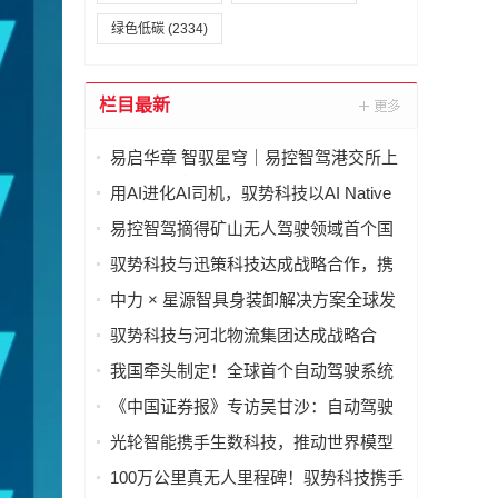
绿色低碳
(2334)
栏目最新
易启华章 智驭星穹｜易控智驾港交所上
市答谢晚宴圆满举办
用AI进化AI司机，驭势科技以AI Native
打通自动驾驶业务管理全链路
易控智驾摘得矿山无人驾驶领域首个国
家科技进步奖
驭势科技与迅策科技达成战略合作，携
手构建自动驾驶行业AI数据基座
中力 × 星源智具身装卸解决方案全球发
售：实现单车装卸90秒、双车协同1分钟
驭势科技与河北物流集团达成战略合
作，共创智慧物流无人驾驶新生态
我国牵头制定！全球首个自动驾驶系统
全球技术法规获批发布
《中国证券报》专访吴甘沙：自动驾驶
“99分等于0分”，希望向世界派遣100万
光轮智能携手生数科技，推动世界模型
名AI司机
走向真实世界
100万公里真无人里程碑！驭势科技携手