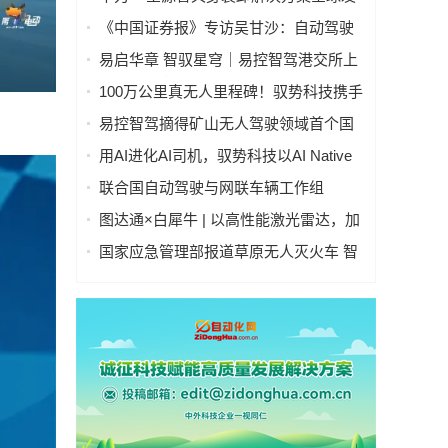
售：实现单车装卸90秒、双车协同1分钟
《中国证券报》专访吴甘沙：自动驾驶
“99分等于0分”，希望向世界派遣100万
易启华章 智驭星穹｜易控智驾港交所上
名AI司机
市答谢晚宴圆满举办
100万公里真无人里程碑！驭势科技携手
新疆机场集团，打造载人载货多车型全
易控智驾摘得矿山无人驾驶领域首个国
场景运营标杆
家科技进步奖
用AI进化AI司机，驭势科技以AI Native
打通自动驾驶业务管理全链路
联合国自动驾驶与网联车辆工作组
（GRVA）第25次会议在蒙特利尔召开
图达通×白犀牛 | 以高性能激光雷达，加
速无人物流车商业化落地
国家应急管理部报道草原无人灭火车 智
行者无人驾驶技术助力应急救援智能化
升级