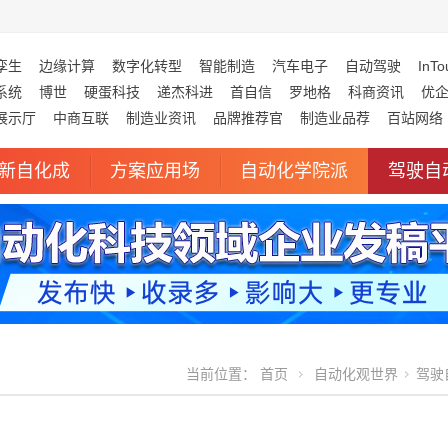
孪生
边缘计算
数字化转型
智能制造
汽车电子
自动驾驶
InTo
系统
博世
硬蛋科技
递杰科进
首自信
罗地格
科商资讯
优
展示厅
中商互联
制造业资讯
品牌推荐官
制造业品荐
百站网络
新自化成
方案应用场
自动化学院派
驾驶自
当前位置：
首页
自动化观世界
驾驶