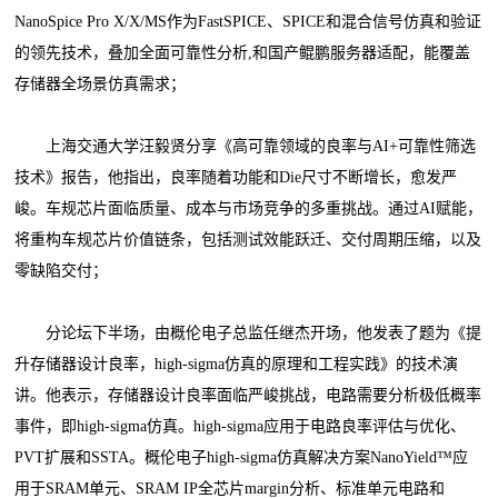
NanoSpice Pro X/X/MS作为FastSPICE、SPICE和混合信号仿真和验证
的领先技术，叠加全面可靠性分析,和国产鲲鹏服务器适配，能覆盖
存储器全场景仿真需求；
上海交通大学汪毅贤分享《高可靠领域的良率与AI+可靠性筛选
技术》报告，他指出，良率随着功能和Die尺寸不断增长，愈发严
峻。车规芯片面临质量、成本与市场竞争的多重挑战。通过AI赋能，
将重构车规芯片价值链条，包括测试效能跃迁、交付周期压缩，以及
零缺陷交付；
分论坛下半场，由概伦电子总监任继杰开场，他发表了题为《提
升存储器设计良率，high-sigma仿真的原理和工程实践》的技术演
讲。他表示，存储器设计良率面临严峻挑战，电路需要分析极低概率
事件，即high-sigma仿真。high-sigma应用于电路良率评估与优化、
PVT扩展和SSTA。概伦电子high-sigma仿真解决方案NanoYield™应
用于SRAM单元、SRAM IP全芯片margin分析、标准单元电路和