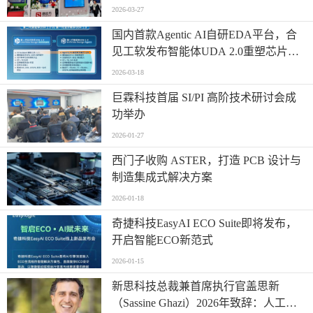
2026-03-27
国内首款Agentic AI自研EDA平台，合
见工软发布智能体UDA 2.0重塑芯片设
计范式
2026-03-18
巨霖科技首届 SI/PI 高阶技术研讨会成
功举办
2026-01-27
西门子收购 ASTER，打造 PCB 设计与
制造集成式解决方案
2026-01-18
奇捷科技EasyAI ECO Suite即将发布，
开启智能ECO新范式
2026-01-15
新思科技总裁兼首席执行官盖思新
（Sassine Ghazi）2026年致辞：人工智