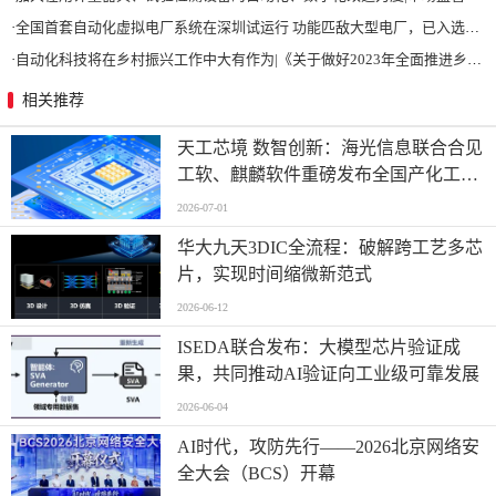
·
全国首套自动化虚拟电厂系统在深圳试运行 功能匹敌大型电厂，已入选国际典型案例
·
自动化科技将在乡村振兴工作中大有作为|《关于做好2023年全面推进乡村振兴重点工作的意见》发布
相关推荐
天工芯境 数智创新：海光信息联合合见
工软、麒麟软件重磅发布全国产化工业
设计一体机方案
2026-07-01
华大九天3DIC全流程：破解跨工艺多芯
片，实现时间缩微新范式
2026-06-12
ISEDA联合发布：大模型芯片验证成
果，共同推动AI验证向工业级可靠发展
2026-06-04
AI时代，攻防先行——2026北京网络安
全大会（BCS）开幕