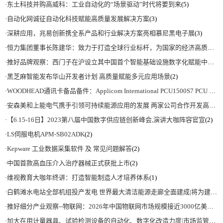
·
东土科技并购高威科：工业自动化的“场景驱动”时代将要到来
(5)
·
自动化网诚征自动化科技赋能高质量发展解决方案
(3)
·
深耕应用，兆易创新携全系产品和行业解决方案亮相慕尼黑电子展
(3)
·
恒力集团董事长陈建华：致力于打造全球行业标杆，为国家的经济高质量发展贡献更大力量|上海电气集团党委书记、董事长吴磊来访
·
推好品牌观察：西门子在沪设立其中国首个智能基础设施数字化赋能中心
(2)
·
黑芝麻智能发布华山开发者计划 高质量赋能多元应用场景
(2)
·
WOODHEAD通讯卡备品备件：Applicom International PCU1500S7 PCU 1500 S7 V4.5.0
·
安森美和上能电气携手引领可持续能源应用的发展 两家公司合作开发高性能储能和太阳能组串式逆变器方案 以实现可持续的未来
·
【6.15-16日】2023第八届中国数字供应链创新峰会,演讲大咖阵容官宣
(2)
·
LS伺服电机APM-SB02ADK
(2)
·
Kepware 工业数据采集软件 及 常见问题解答
(2)
·
中国首款高血压介入治疗器械正式获批上市
(2)
·
维视教育大咖年终讲：打造智能制造人才培养体系
(1)
·
白鹤滩水电站全部机组投产发电 世界最大清洁能源走廊全面建成|将为建设新型能源体系、保障国家能源安全、实现“双碳”目标提供有力支撑
·
推好细分产业观察--物联网：2026年中国物联网市场规模接近3000亿美元 智慧工厂、智慧城市、智慧电网等将占60%以上
·
加大在用计量器具、试验检测设备的自动化、数字化改造力度|市场监管总局 工业和信息化部 关于促进企业计量能力提升的指导意见