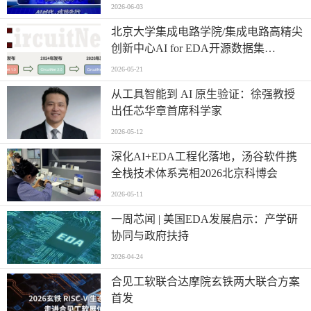
2026-06-03
北京大学集成电路学院/集成电路高精尖
创新中心AI for EDA开源数据集
CircuitNet升级3.0版本
2026-05-21
从工具智能到 AI 原生验证：徐强教授
出任芯华章首席科学家
2026-05-12
深化AI+EDA工程化落地，汤谷软件携
全栈技术体系亮相2026北京科博会
2026-05-11
一周芯闻 | 美国EDA发展启示：产学研
协同与政府扶持
2026-04-24
合见工软联合达摩院玄铁两大联合方案
首发