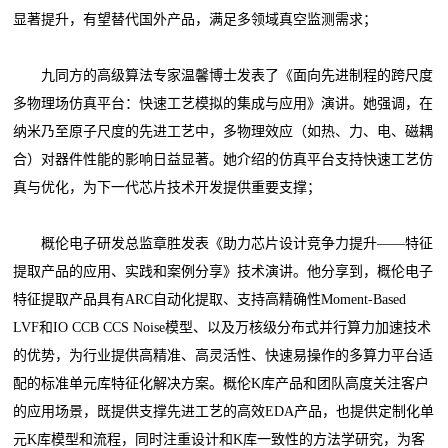
显著提升，有望替代国外产品，满足多领域真空监测需求；
九同方的高级算法专家温馨博士发表了《面向先进制程的跨尺度
多物理场仿真平台：快速工艺模拟的集成与应用》演讲。她强调，在
纳米乃至原子尺度的先进工艺中，多物理效应（如热、力、电、磁耦
合）对器件性能的影响日益显著。她介绍的仿真平台支持快速工艺仿
真与优化，为下一代芯片技术开发提供重要支撑；
概伦电子研发总监章胜发表《助力芯片设计竞争力提升——特征
提取产品的应用、实践和案例分享》技术演讲。他分享到，概伦电子
特征提取产品具有ARC自动化提取、支持高精确性Moment-Based
LVF和IO CCB CCS Noise模型、以及万核级分布式并行算力加速技术
的优势，为行业提供高精准、高灵活性、快速易操作的多算力平台适
配的标准单元库特征化解决方案。概伦K库产品和团队高度关注客户
的应用场景，既提供支撑先进工艺的高效EDA产品，也提供定制化单
元K库模型和流程，同时注重设计和K库一致性的方法学研究，为客