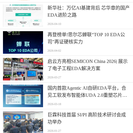
新华社：万亿AI基建背后 芯华章的国产
EDA进阶之路
2026-04-10
再登榜单!思尔芯蝉联“TOP 10 EDA公
司”再证硬核实力
2026-04-02
启云方亮相SEMICON China 2026| 展示
了电子工程EDA解决方案
2026-03-27
国内首款Agentic AI自研EDA平台，合
见工软发布智能体UDA 2.0重塑芯片设
计范式
2026-03-18
巨霖科技首届 SI/PI 高阶技术研讨会成
功举办
2026-01-27