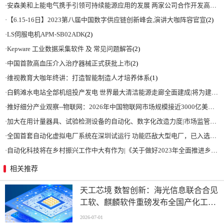
·
安森美和上能电气携手引领可持续能源应用的发展 两家公司合作开发高性能储能和太阳能组串式逆变器方案 以实现可持续的未来
·
【6.15-16日】2023第八届中国数字供应链创新峰会,演讲大咖阵容官宣
(2)
·
LS伺服电机APM-SB02ADK
(2)
·
Kepware 工业数据采集软件 及 常见问题解答
(2)
·
中国首款高血压介入治疗器械正式获批上市
(2)
·
维视教育大咖年终讲：打造智能制造人才培养体系
(1)
·
白鹤滩水电站全部机组投产发电 世界最大清洁能源走廊全面建成|将为建设新型能源体系、保障国家能源安全、实现“双碳”目标提供有力支撑
·
推好细分产业观察--物联网：2026年中国物联网市场规模接近3000亿美元 智慧工厂、智慧城市、智慧电网等将占60%以上
·
加大在用计量器具、试验检测设备的自动化、数字化改造力度|市场监管总局 工业和信息化部 关于促进企业计量能力提升的指导意见
·
全国首套自动化虚拟电厂系统在深圳试运行 功能匹敌大型电厂，已入选国际典型案例
·
自动化科技将在乡村振兴工作中大有作为|《关于做好2023年全面推进乡村振兴重点工作的意见》发布
相关推荐
天工芯境 数智创新：海光信息联合合见
工软、麒麟软件重磅发布全国产化工业
设计一体机方案
2026-07-01