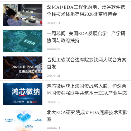
深化AI+EDA工程化落地，汤谷软件携
全栈技术体系亮相2026北京科博会
2026-05-11
一周芯闻 | 美国EDA发展启示：产学研
协同与政府扶持
2026-04-24
合见工软联合达摩院玄铁两大联合方案
首发
2026-04-21
鸿芯微纳获上海国资战略入股，沪深两
地国资强强联手共筑本土EDA产业生态
2026-04-17
北大EDA研究院成立EDA底座技术实验
室
2026-04-11