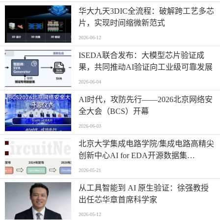
华大九天3DIC全流程：破解跨工艺多芯
片，实现时间缩微新范式
2026-06-12
ISEDA联合发布：大模型芯片验证成
果，共同推动AI验证向工业级可靠发展
2026-06-04
AI时代，攻防先行——2026北京网络安
全大会（BCS）开幕
2026-06-03
北京大学集成电路学院/集成电路高精尖
创新中心AI for EDA开源数据集
CircuitNet升级3.0版本
2026-05-21
从工具智能到 AI 原生验证：徐强教授
出任芯华章首席科学家
2026-05-12