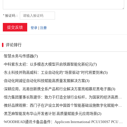
评论排行
·
智慧水务与传感器
(7)
·
中科紫东太初：以多模态大模型开启铁路智能化新纪元
(7)
·
东土科技并购高威科：工业自动化的“场景驱动”时代将要到来
(5)
·
自动化网诚征自动化科技赋能高质量发展解决方案
(3)
·
深耕应用，兆易创新携全系产品和行业解决方案亮相慕尼黑电子展
(3)
·
恒力集团董事长陈建华：致力于打造全球行业标杆，为国家的经济高质量发展贡献更大力量|上海电气集团党委书记、董事长吴磊来访
·
推好品牌观察：西门子在沪设立其中国首个智能基础设施数字化赋能中心
(2)
·
黑芝麻智能发布华山开发者计划 高质量赋能多元应用场景
(2)
·
WOODHEAD通讯卡备品备件：Applicom International PCU1500S7 PCU 1500 S7 V4.5.0