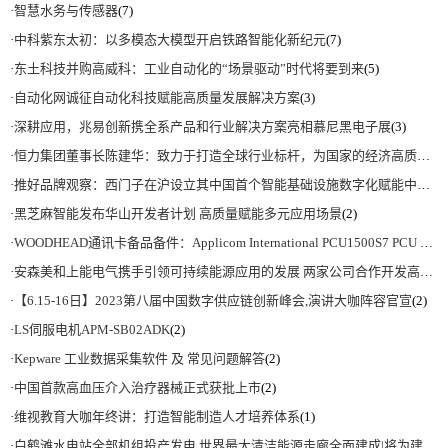
·
智慧水务与传感器
(7)
·
中科紫东太初：以多模态大模型开启铁路智能化新纪元
(7)
·
东土科技并购高威科：工业自动化的“场景驱动”时代将要到来
(5)
·
自动化网诚征自动化科技赋能高质量发展解决方案
(3)
·
深耕应用，兆易创新携全系产品和行业解决方案亮相慕尼黑电子展
(3)
·
恒力集团董事长陈建华：致力于打造全球行业标杆，为国家的经济高质量发展贡献更大力量|上海电气集团党委书记、董事长吴磊来访
·
推好品牌观察：西门子在沪设立其中国首个智能基础设施数字化赋能中心
(2)
·
黑芝麻智能发布华山开发者计划 高质量赋能多元应用场景
(2)
·
WOODHEAD通讯卡备品备件：Applicom International PCU1500S7 PCU 1500 S7 V4.5.0
·
安森美和上能电气携手引领可持续能源应用的发展 两家公司合作开发高性能储能和太阳能组串式逆变器方案 以实现可持续的未来
·
【6.15-16日】2023第八届中国数字供应链创新峰会,演讲大咖阵容官宣
(2)
·
LS伺服电机APM-SB02ADK
(2)
·
Kepware 工业数据采集软件 及 常见问题解答
(2)
·
中国首款高血压介入治疗器械正式获批上市
(2)
·
维视教育大咖年终讲：打造智能制造人才培养体系
(1)
·
白鹤滩水电站全部机组投产发电 世界最大清洁能源走廊全面建成|将为建设新型能源体系、保障国家能源安全、实现“双碳”目标提供有力支撑