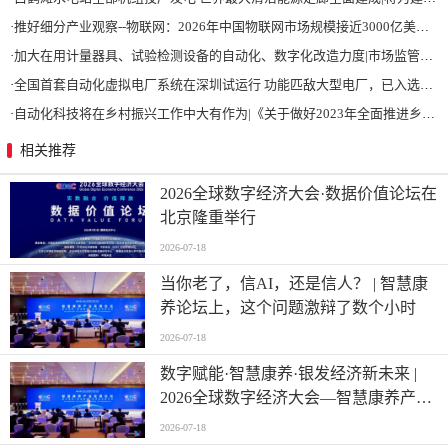
·
推好细分产业观察--物联网：2026年中国物联网市场规模接近3000亿美元 智慧工厂、智慧城市、智慧电网等将占60%以上
·
加大在用计量器具、试验检测设备的自动化、数字化改造力度|市场监管总局 工业和信息化部 关于促进企业计量能力提升的指导意见
·
全国首套自动化虚拟电厂系统在深圳试运行 功能匹敌大型电厂，已入选国际典型案例
·
自动化科技将在乡村振兴工作中大有作为|《关于做好2023年全面推进乡村振兴重点工作的意见》发布
相关推荐
2026全球数字经济大会·数据价值论坛在
北京隆重举行
2026-07-18
当你老了，信AI，还是信人？ | 智慧康
养论坛上，这个问题激辩了数个小时
2026-07-18
数字赋能·智慧康养·银发经济新未来 |
2026全球数字经济大会—智慧康养产业
发展论坛在京举办
2026-07-18