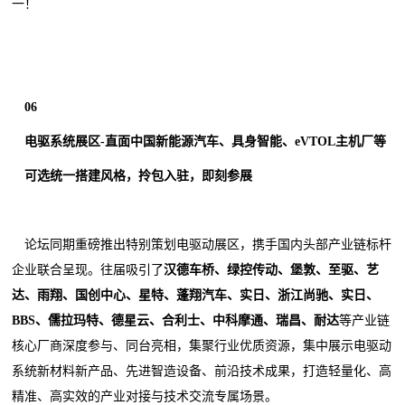
一！
06
电驱系统展区-直面中国新能源汽车、具身智能、eVTOL主机厂等
可选统一搭建风格，拎包入驻，即刻参展
论坛同期重磅推出特别策划电驱动展区，携手国内头部产业链标杆
企业联合呈现。往届吸引了
汉德车桥、绿控传动、堡敦、至驱、艺
达、雨翔、国创中心、星特、蓬翔汽车、实日、浙江尚驰、实日、
BBS、儒拉玛特、德星云、合利士、中科摩通、瑞昌、耐达
等产业链
核心厂商深度参与、同台亮相，集聚行业优质资源，集中展示电驱动
系统新材料新产品、先进智造设备、前沿技术成果，打造轻量化、高
精准、高实效的产业对接与技术交流专属场景。