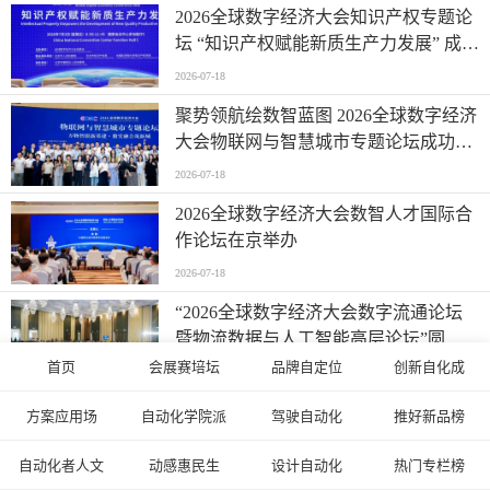
2026全球数字经济大会知识产权专题论
坛 “知识产权赋能新质生产力发展” 成功
举办
2026-07-18
聚势领航绘数智蓝图 2026全球数字经济
大会物联网与智慧城市专题论坛成功举
办
2026-07-18
2026全球数字经济大会数智人才国际合
作论坛在京举办
2026-07-18
“2026全球数字经济大会数字流通论坛
暨物流数据与人工智能高层论坛”圆满
成功举办
首页
会展赛培坛
品牌自定位
创新自化成
2026-07-18
场景驱动价值变革 产教赋能智造升级 |
方案应用场
自动化学院派
驾驶自动化
推好新品榜
2026全球数字经济大会AI+制造场景落
地国际论坛成功举办
自动化者人文
动感惠民生
设计自动化
热门专栏榜
2026-07-18