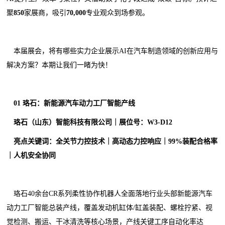
聚
850
家展商，吸引
70,000
专业观众到场参观。
本届展会，将有哪些实力企业展示AI在汽车制造领域的创新应用与
解决方案？本期让我们一睹为快！
0
1
珞石：新能源汽车动力工厂智能产线
珞石（山东）智能科技有限公司｜展位号：W3-
D12
亮点关键词：全关节力控技术｜高动态力控响应｜99%装配合格率
｜人机安全协同
珞石40余台CR系列柔性协作机器人全面落地行业头部新能源汽车
动力工厂智能总装产线，覆盖发动机缸体/缸盖装配、螺栓拧紧、视
觉检测、搬运、干冰清洗等核心场景，产线关键工序自动化率达