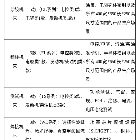
涂覆、电驱壳体密封以及
涂胶机
5款（GL系列：电控类3款、
所有400宽*650长*250高
床
电驱类1款、发动机类1款）
尺寸范围内的产品生产场
景
电控/电驱、汽油/柴油
6款（FL系列：电控类2款、
发动机、半导体模组以及
翻转机
电驱类1款、发动机/柴油机类3
所有400宽*650长*250高
床
款）
尺寸范围内的产品生产场
景
功能测试、气密、安
测试机
9款（TS系列：电控类6款、
规、EOL、绝缘、电流、
床
发动机/柴油机类3款）
电压老化测试
3款（WD系列：选择性波峰
功率芯片模组焊接
焊接机
焊、激光焊接、真空甲酸回流
（SiC/IGBT）、铜排、
床
焊）
PCB板级焊接