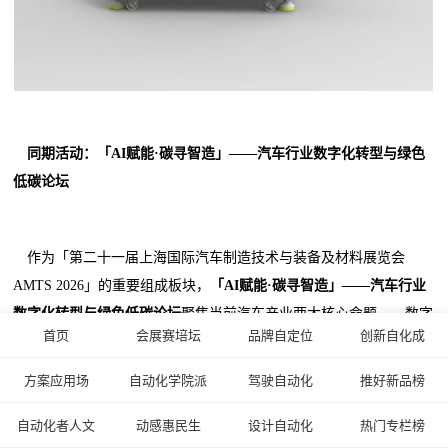
同期活动：
「AI赋能·碳寻智造」
——
汽车行业数字化转型与绿色
低碳论坛
作为「第二十一届上海国际汽车制造技术与装备及材料展览会
AMTS 2026」的重要组成板块，
「AI赋能·碳寻智造」
——
汽车行业
数字化转型与绿色低碳论坛
聚焦当前汽车产业两大核心命题——数字
首页
会展赛培坛
品牌自定位
创新自化成
化与低碳化。“AI赋能”指向以人工智能为核心驱动力，推动汽车研
发、生产、管理全流程的智能化升级；“碳寻智造”则强调在制造环节
方案应用场
自动化学院派
驾驶自动化
推好新品榜
精准践行绿色低碳理念，实现“智”与“绿”的协同共振。
自动化者人文
动感惠民生
设计自动化
热门专栏榜