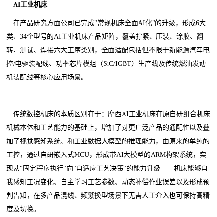
AI工业机床
在产品研究方面公司已完成"常规机床全面AI化"的升级，形成6大
类、34个型号的AI工业机床产品矩阵，覆盖拧紧、压装、涂胶、翻
转、测试、焊接六大工序类别，全面适配包括但不限于新能源汽车电
控/电驱装配线、功率芯片模组（SiC/IGBT）生产线及传统燃油发动
机装配线等核心应用场景。
传统数控机床的本质区别在于：摩西AI工业机床在原自研组合机床
机械本体和工艺能力的基础上，增加了对更广泛产品的通配性以及叠
加了视觉感知系统、和工业数据大模型的推理能力，由原来的单纯的
工控，通过自研嵌入式MCU，形成带AI大模型的ARM构架系统，实
现从"固定程序执行"向"自适应工艺决策"的能力升级——机床能够自
我感知工况变化、自主学习工艺参数、动态补偿作业误差以及形成预
判告知，在多产品混线、频繁换型场景下无需人工介入也可保持高精
度及切换。