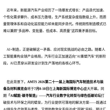
近年来，新能源汽车产业经历了一场爆发式增长：产品迭代加速、
个性化需求攀升、成本压力激增，生产系统复杂度指数级上升，而质
量管理体系和自动化监控能力却未能同步迭代。传统刚性制造模式已
难以兼顾“多品种、变批量、低成本、高质量”这四重矛盾目标。
AI+制造，正是破解这一矛盾、应对现实挑战的必由之路。随着人
工智能重构全球产业格局，汽车行业正加速迈向“AI重塑汽车”的新阶
段，AI已贯穿从研发设计到生产落地的各核心环节。
在此背景下，
AMTS 2026第二十一届上海国际汽车制造技术与装
备及材料展览会
将于
7月8-10日
在
上海新国际博览中心
盛大开幕。同
期
「AI赋能·碳寻智造」
——
汽车行业数字化转型与绿色低碳论坛
打
破技术与环保之间的壁垒，为行业提供可落地的解决方案——既通过
AI提升生产效率与柔性，又借助数字化手段达成“双碳”目标。预计汇