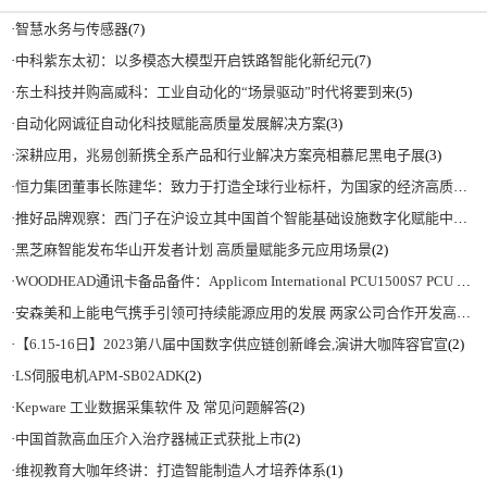
·
智慧水务与传感器
(7)
·
中科紫东太初：以多模态大模型开启铁路智能化新纪元
(7)
·
东土科技并购高威科：工业自动化的“场景驱动”时代将要到来
(5)
·
自动化网诚征自动化科技赋能高质量发展解决方案
(3)
·
深耕应用，兆易创新携全系产品和行业解决方案亮相慕尼黑电子展
(3)
·
恒力集团董事长陈建华：致力于打造全球行业标杆，为国家的经济高质量发展贡献更大力量|上海电气集团党委书记、董事长吴磊来访
·
推好品牌观察：西门子在沪设立其中国首个智能基础设施数字化赋能中心
(2)
·
黑芝麻智能发布华山开发者计划 高质量赋能多元应用场景
(2)
·
WOODHEAD通讯卡备品备件：Applicom International PCU1500S7 PCU 1500 S7 V4.5.0
·
安森美和上能电气携手引领可持续能源应用的发展 两家公司合作开发高性能储能和太阳能组串式逆变器方案 以实现可持续的未来
·
【6.15-16日】2023第八届中国数字供应链创新峰会,演讲大咖阵容官宣
(2)
·
LS伺服电机APM-SB02ADK
(2)
·
Kepware 工业数据采集软件 及 常见问题解答
(2)
·
中国首款高血压介入治疗器械正式获批上市
(2)
·
维视教育大咖年终讲：打造智能制造人才培养体系
(1)