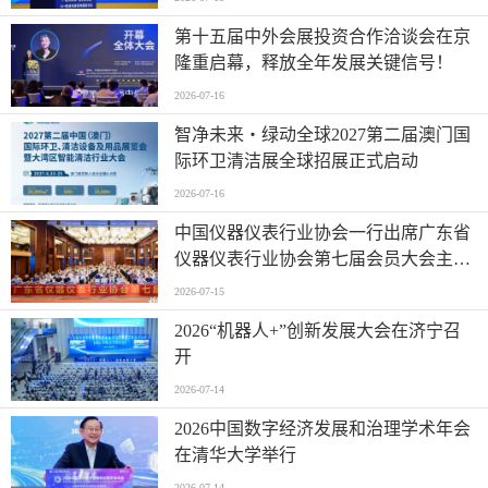
第十五届中外会展投资合作洽谈会在京
隆重启幕，释放全年发展关键信号！
2026-07-16
智净未来・绿动全球2027第二届澳门国
际环卫清洁展全球招展正式启动
2026-07-16
中国仪器仪表行业协会一行出席广东省
仪器仪表行业协会第七届会员大会主题
活动并进行走访交流
2026-07-15
2026“机器人+”创新发展大会在济宁召
开
2026-07-14
2026中国数字经济发展和治理学术年会
在清华大学举行
2026-07-14