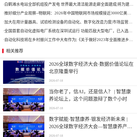
·
白鹤滩水电站全部机组投产发电 世界最大清洁能源走廊全面建成|将为建设新型能源体系、保障国家能源安全、实现“双碳”目标提供有力支撑
·
推好细分产业观察--物联网：2026年中国物联网市场规模接近3000亿美元 智慧工厂、智慧城市、智慧电网等将占60%以上
·
加大在用计量器具、试验检测设备的自动化、数字化改造力度|市场监管总局 工业和信息化部 关于促进企业计量能力提升的指导意见
·
全国首套自动化虚拟电厂系统在深圳试运行 功能匹敌大型电厂，已入选国际典型案例
·
自动化科技将在乡村振兴工作中大有作为|《关于做好2023年全面推进乡村振兴重点工作的意见》发布
相关推荐
2026全球数字经济大会·数据价值论坛在
北京隆重举行
2026-07-18
当你老了，信AI，还是信人？ | 智慧康
养论坛上，这个问题激辩了数个小时
2026-07-18
数字赋能·智慧康养·银发经济新未来 |
2026全球数字经济大会—智慧康养产业
发展论坛在京举办
2026-07-18