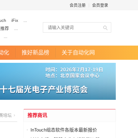
会员注册
|
会员登录
uch
iFix
...
企推荐
...
...
动化
推好新品榜
关于自动化网
赛培坛
推荐商讯
InTouch组态软件各版本最新报价