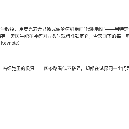
学教授，用荧光寿命显微成像给癌细胞画"代谢地图"——用特定
果有一天医生能在肿瘤刚冒头时就精准锁定它，今天画下的每一
eynote）
，癌细胞里的极深——四条路看似不搭界，却都在试探同一个问