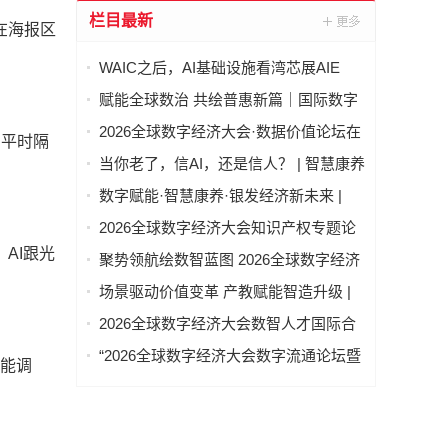
栏目最新
在海报区
WAIC之后，AI基础设施看湾芯展AIE
赋能全球数治 共绘普惠新篇｜国际数字
经济治理与领军人才能力建设项目（第
2026全球数字经济大会·数据价值论坛在
。平时隔
二期）圆满结业
北京隆重举行
当你老了，信AI，还是信人？ | 智慧康养
论坛上，这个问题激辩了数个小时
数字赋能·智慧康养·银发经济新未来 |
2026全球数字经济大会—智慧康养产业
2026全球数字经济大会知识产权专题论
发展论坛在京举办
坛 “知识产权赋能新质生产力发展” 成功
AI跟光
聚势领航绘数智蓝图 2026全球数字经济
举办
大会物联网与智慧城市专题论坛成功举
场景驱动价值变革 产教赋能智造升级 |
办
2026全球数字经济大会AI+制造场景落地
2026全球数字经济大会数智人才国际合
国际论坛成功举办
作论坛在京举办
“2026全球数字经济大会数字流通论坛暨
能调
物流数据与人工智能高层论坛”圆满成功
举办