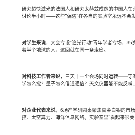
研究超快激光的法国人和研究太赫兹成像的中国人在
讨论半小时——这些"偶遇"在各自的实验室永远不会
对学生来说
，大会专设"追光行动"青年学者专场，3
着半个地球的人，这回就在同一条走廊。
对科技工作者来说
，三天十一个会场同时运转——守
学怎么搅？量子怎么借道通信？天文仪器能不能反哺
对企业代表来说
，6场产学研圆桌聚焦真金白银的市场
控、太空算力、海洋信息网络。实验室里"看起来很美