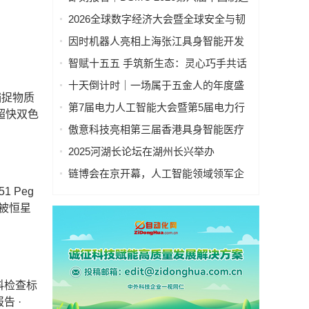
业&新能源数智峰会全新启程！
2026全球数字经济大会暨全球安全与韧
性经济AI论坛在京隆重召开
因时机器人亮相上海张江具身智能开发
者大会
智赋十五五 手筑新生态：灵心巧手共话
具身智能新基建
十天倒计时｜一场属于五金人的年度盛
捕捉物质
会，即将启幕！
第7届电力人工智能大会暨第5届电力行
超快双色
业数字化转型大会，10月相约杭州！
傲意科技亮相第三届香港具身智能医疗
科技论坛，共同探讨医疗科技企业出海
2025河湖长论坛在湖州长兴举办
全球化新生态
链博会在京开幕，人工智能领域领军企
业“华山论剑”！本周四、周五向公众开放
1 Peg
被恒星
科检查标
告 ·