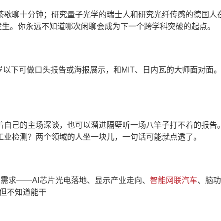
茶歇聊十分钟；研究量子光学的瑞士人和研究光纤传感的德国人
发生。你永远不知道哪次闲聊会成为下一个跨学科突破的起点。
5岁以下可做口头报告或海报展示，和MIT、日内瓦的大师面对面
着自己的主场深谈，也可以溜进隔壁听一场八竿子打不着的报告。
工业检测？两个领域的人坐一块儿，一句话可能就点透了。
需求——AI芯片光电落地、显示产业走向、
智能网联汽车
、脑功
但不知道能干