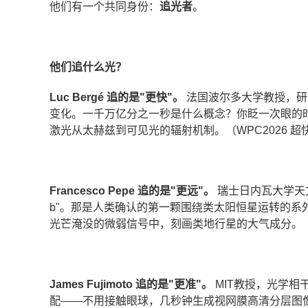
他们有一个共同身份：
追光者
。
他们追什么光？​
Luc Bergé 追的是"更快"。​
法国波尔多大学教授，研
变化。一千万亿分之一秒是什么概念？你眨一次眼的
激光从太赫兹到可见光的辐射机制。（WPC2026 超快光学 
Francesco Pepe 追的是"更远"。​
瑞士日内瓦大学天文学家
b"。那是人类确认的第一颗围绕类太阳恒星运转的系
光芒淹没的微弱信号中，刻画类地行星的大气成分。（WPC
James Fujimoto 追的是"更准"。​
MIT教授，光学相
配——不用接触眼球，几秒钟生成视网膜高清分层图像，