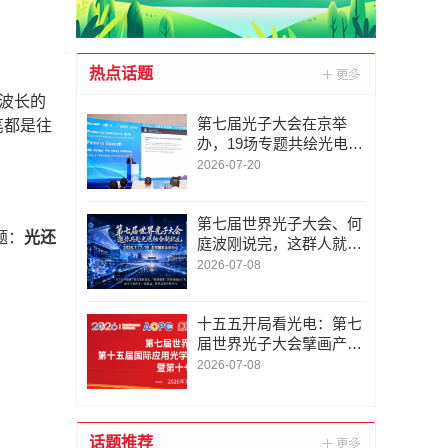
热点话题
波长的
第七届光子大会在京举
笔都是往
办，19场专题共绘光电产
业新蓝图
2026-07-20
第七届世界光子大会、何
题：
光还
庭波刚说完，这群人就要
开讲了
2026-07-08
十五五开局看光电：第七
届世界光子大会擘画产业
战略新蓝图
2026-07-08
话题推荐