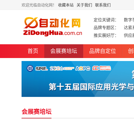
欢迎光临自动化网！
收藏本站
关于我们
联系我们
定位关键词：
数字
品牌专题区：
达索
推实展好厅：
供应
首页
会展赛培坛
品牌自定位
创
会展赛培坛