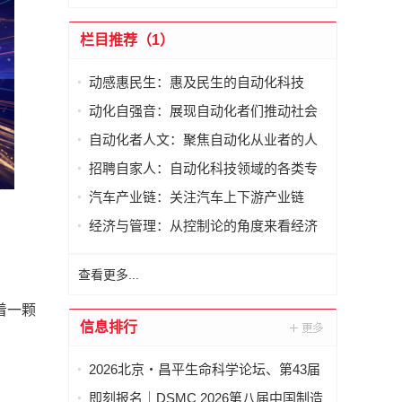
栏目推荐（1）
动感惠民生：惠及民生的自动化科技
动化自强音：展现自动化者们推动社会
进步发出的响亮声音
自动化者人文：聚焦自动化从业者的人
文思考
招聘自家人：自动化科技领域的各类专
家及人才需求资讯
汽车产业链：关注汽车上下游产业链
经济与管理：从控制论的角度来看经济
与管理
查看更多...
着一颗
信息排行
2026北京・昌平生命科学论坛、第43届
全国医药工业信息年会在京开幕
即刻报名｜DSMC 2026第八届中国制造