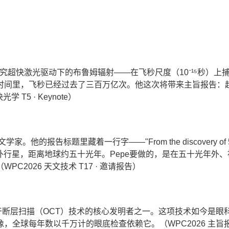
究超快激光驱动下的布鲁姆辐射——在飞秒尺度（10⁻¹⁵秒）上
时间里，飞秒已经过去了三百万亿次。他这次将带来主旨报告：
T5 · Keynote）
。他的报告标题里藏着一行字——"From the discovery of 5
外行星，距离地球约五十光年。Pepe要做的，是在五十光年外、
2026 天文技术 T17 · 邀请报告）
干断层扫描（OCT）技术的核心发明者之一。这项技术如今是眼
全球每年数以千万计的眼底检查依赖它。（WPC2026 主旨报