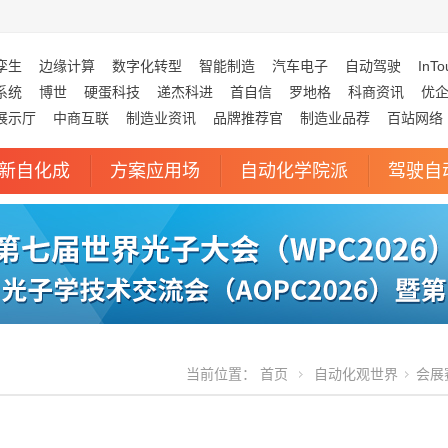
孪生
边缘计算
数字化转型
智能制造
汽车电子
自动驾驶
InTo
系统
博世
硬蛋科技
递杰科进
首自信
罗地格
科商资讯
优
展示厅
中商互联
制造业资讯
品牌推荐官
制造业品荐
百站网络
新自化成
方案应用场
自动化学院派
驾驶自
当前位置：
首页
自动化观世界
会展