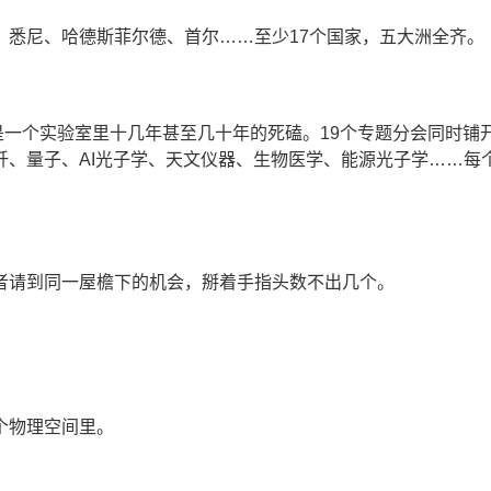
、悉尼、哈德斯菲尔德、首尔……至少17个国家，五大洲全齐。
是一个实验室里十几年甚至几十年的死磕。19个专题分会同时铺
纤、量子、AI光子学、天文仪器、生物医学、能源光子学……每
者请到同一屋檐下的机会，掰着手指头数不出几个。
个物理空间里。