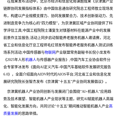
在成果发布活动中，北京市经济和信息化局课题成果《京津冀产业
链群协同发展指标体系》由中国信息通信研究院总工程师敖立现场发
布，构建以产业规模支撑力、协同发展聚合力、技术创新驱动力、先
进制造竞争力为核心的“四力模型”，为京津冀区域产业协同提供了科
学评估工具;中国工程院院士潘复生对镁基材料在能源产业中的发展
前景作主旨报告;活动上同步启动智能养老服务机器人邀请赛，河北
省工业和信息化厅总工程师毛红领发布智能养老服务机器人测试训练
场系列活动;中国传感器与
物联网
产业联盟常务副秘书长倪小龙发布
《2025年人形
机器人
与传感器产业报告》;中国汽车工业协会软件分
会专家李冰发布《面向AI定义汽车-中国汽车基础软件发展研究报告
6.0》，全面介绍面向AIDV时代的AIOS平台;河北省工业和信息化发
展研究院院长张智杰发布《京津冀“十五五”产业协同发展倡议》。
京津冀机器人产业协同创新与发展闭门会围绕“AI+机器人”应用趋
势及技术展望、智能机器人产业现状等主题，研究AI赋能机器人高端
化、智能化发展方向，共同讨论“十五五”期间推动智能机器人产业
高
质量发展
的思路举措。