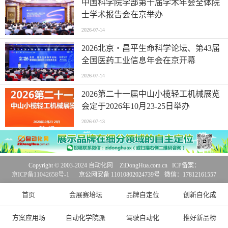
中国科学院学部第十届学术年会全体院
士学术报告会在京举办
2026-07-14
2026北京・昌平生命科学论坛、第43届
全国医药工业信息年会在京开幕
2026-07-14
2026第二十一届中山小榄轻工机械展览
会定于2026年10月23-25日举办
2026-07-13
Copyright © 2003-2024
自动化网
ZiDongHua.com.cn ICP备案：
京ICP备11042658号-1
京公网安备 11010802024739号 微信：17812161557
首页
会展赛培坛
品牌自定位
创新自化成
方案应用场
自动化学院派
驾驶自动化
推好新品榜