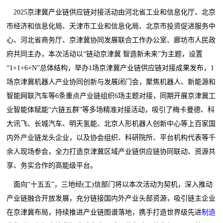
2025京津冀产业链供应链对接活动由河北省工业和信息化厅、北京
市经济和信息化局、天津市工业和信息化局、北京市投资促进服务中
心、河北省商务厅、京津冀协同发展联合工作办公室、廊坊市人民政
府共同主办，本次活动以“链动京津冀 智造新未来”为主题，设置
“1+1+6+N”总体结构，举办1场京津冀产业链供应链对接成果发布，1
场京津冀机器人产业协同创新与发展闭门会，聚焦机器人、新能源和
智能网联汽车等6条重点产业链组织6场主题对接，同期开展京津冀工
业智能体赋能“六链五群”等多场精准对接活动，吸引了梅卡曼德、科
大讯飞、长城汽车、明天氢能、北京人形机器人创新中心等上百家国
内外产业链龙头企业，以及协会组织、科研院所、平台机构代表等千
余人现场参会，全力打造京津冀区域产业链供应链协同联动、资源共
享、务实合作的高能级平台。
面向“十五五”，三地经(工)信部门将以本次活动为契机，深入推动
产业链融合开放发展，充分链接国内外产业头部资源，吸引链主企业
在京津冀布局，持续推进产业链图谱落地，携手打造世界级先进
制造