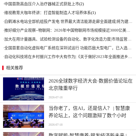
·
中国首款高血压介入治疗器械正式获批上市
(2)
·
维视教育大咖年终讲：打造智能制造人才培养体系
(1)
·
白鹤滩水电站全部机组投产发电 世界最大清洁能源走廊全面建成|将为建设新型能源体系、保障国家能源安全、实现“双碳”目标提供有力支撑
·
推好细分产业观察--物联网：2026年中国物联网市场规模接近3000亿美元 智慧工厂、智慧城市、智慧电网等将占60%以上
·
加大在用计量器具、试验检测设备的自动化、数字化改造力度|市场监管总局 工业和信息化部 关于促进企业计量能力提升的指导意见
·
全国首套自动化虚拟电厂系统在深圳试运行 功能匹敌大型电厂，已入选国际典型案例
·
自动化科技将在乡村振兴工作中大有作为|《关于做好2023年全面推进乡村振兴重点工作的意见》发布
相关推荐
2026全球数字经济大会·数据价值论坛在
北京隆重举行
2026-07-18
当你老了，信AI，还是信人？ | 智慧康
养论坛上，这个问题激辩了数个小时
2026-07-18
数字赋能·智慧康养·银发经济新未来 |