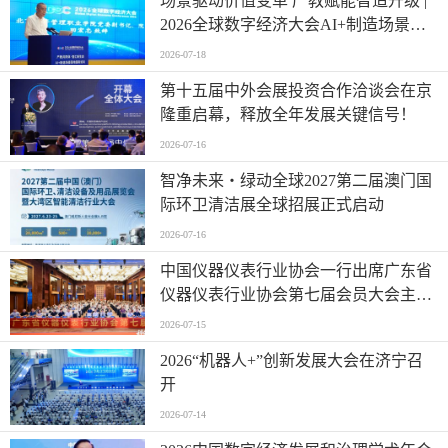
场景驱动价值变革 产教赋能智造升级 |
2026全球数字经济大会AI+制造场景落
地国际论坛成功举办
2026-07-18
第十五届中外会展投资合作洽谈会在京
隆重启幕，释放全年发展关键信号！
2026-07-16
智净未来・绿动全球2027第二届澳门国
际环卫清洁展全球招展正式启动
2026-07-16
中国仪器仪表行业协会一行出席广东省
仪器仪表行业协会第七届会员大会主题
活动并进行走访交流
2026-07-15
2026“机器人+”创新发展大会在济宁召
开
2026-07-14