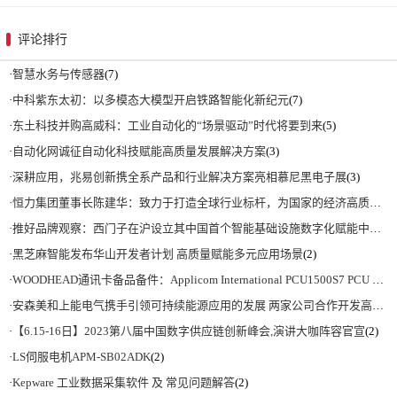
评论排行
·
智慧水务与传感器
(7)
·
中科紫东太初：以多模态大模型开启铁路智能化新纪元
(7)
·
东土科技并购高威科：工业自动化的“场景驱动”时代将要到来
(5)
·
自动化网诚征自动化科技赋能高质量发展解决方案
(3)
·
深耕应用，兆易创新携全系产品和行业解决方案亮相慕尼黑电子展
(3)
·
恒力集团董事长陈建华：致力于打造全球行业标杆，为国家的经济高质量发展贡献更大力量|上海电气集团党委书记、董事长吴磊来访
·
推好品牌观察：西门子在沪设立其中国首个智能基础设施数字化赋能中心
(2)
·
黑芝麻智能发布华山开发者计划 高质量赋能多元应用场景
(2)
·
WOODHEAD通讯卡备品备件：Applicom International PCU1500S7 PCU 1500 S7 V4.5.0
·
安森美和上能电气携手引领可持续能源应用的发展 两家公司合作开发高性能储能和太阳能组串式逆变器方案 以实现可持续的未来
·
【6.15-16日】2023第八届中国数字供应链创新峰会,演讲大咖阵容官宣
(2)
·
LS伺服电机APM-SB02ADK
(2)
·
Kepware 工业数据采集软件 及 常见问题解答
(2)