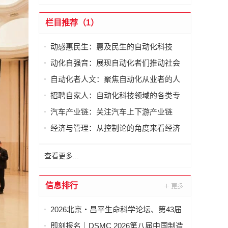
栏目推荐（1）
动感惠民生：惠及民生的自动化科技
动化自强音：展现自动化者们推动社会
进步发出的响亮声音
自动化者人文：聚焦自动化从业者的人
文思考
招聘自家人：自动化科技领域的各类专
家及人才需求资讯
汽车产业链：关注汽车上下游产业链
经济与管理：从控制论的角度来看经济
与管理
查看更多...
信息排行
2026北京・昌平生命科学论坛、第43届
全国医药工业信息年会在京开幕
即刻报名｜DSMC 2026第八届中国制造