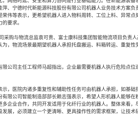
化，网络时延、安全和算力协同是行业基础能力。在新能源装备
佳萍、宁德时代新能源科技股份有限公司机器人业务技术方案负
经荣伟等表示，更希望机器人进入物料周转、工位上料、异常点
力的要求。
司采购与物流总监袁可贵、富士康科技集团智能物流项目负责人
认为，物流场景最期望机器人承担托盘搬运、料箱转运、重复性
限公司主任工程师马超指出，企业最需要机器人执行危险点位
示，医院内诸多重复性和辅助性任务可由机器人承担，如基础
份有限公司智能制造部部长赖志强表示，希望人形机器人能够在
更多企业合作，共同开发适用于化纤行业的机器人。整体来看，
段发展，必须建立一个更清晰、更具操作性的需求框架，让技术