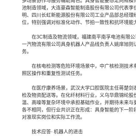
多场景协作与服务辅助角色。具身智能要想走向规模
池制造领域，大连豪森智能制造股份有限公司代表李
明、四川长虹新能源股份有限公司工业产品部总经理
位，特别强调对标准化动作、节拍一致性和抗环境能
在3C制造及物流领域，福建南平南孚电池有限公
一汽物流有限公司具身机器人产品线负责人姚庠旭则
务。
在核电检测等危险环境场景中，中广核检测技术有
照区操作和重复性测试任务。
在医疗康养场景，武汉大学口腔医院主任蒋楚剑表
检及物资配送等。在化纤材料行业，义乌华鼎锦纶股
温、高噪等复杂环境中承担基础作业，并期待未来与
各不相同，但行业共识正在形成：具身智能的下一阶
对准现实岗位和实际工作流。
技术应答· 机器人的进击