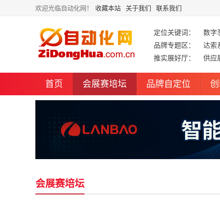
欢迎光临自动化网！
收藏本站
关于我们
联系我们
定位关键词：
数字
品牌专题区：
达索
推实展好厅：
供应
首页
会展赛培坛
品牌自定位
创
会展赛培坛