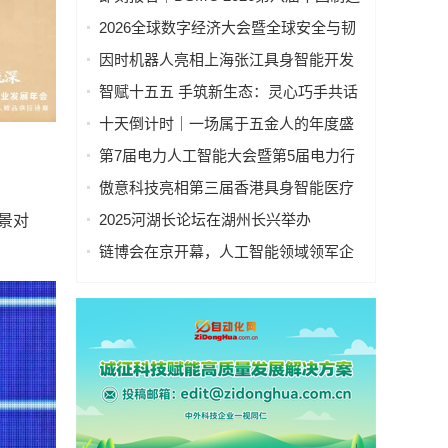
业&新能源数智峰会全新启程！
2026全球数字经济大会暨全球安全与韧
性经济AI论坛在京隆重召开
因时机器人亮相上海张江具身智能开发
者大会
智赋十五五 手筑新生态：灵心巧手共话
具身智能新基建
十天倒计时｜一场属于五金人的年度盛
会，即将启幕！
第7届电力人工智能大会暨第5届电力行
业数字化转型大会，10月相约杭州！
傲意科技亮相第三届香港具身智能医疗
科技论坛，共同探讨医疗科技企业出海
2025河湖长论坛在湖州长兴举办
景对
全球化新生态
链博会在京开幕，人工智能领域领军企
业“华山论剑”！本周四、周五向公众开放