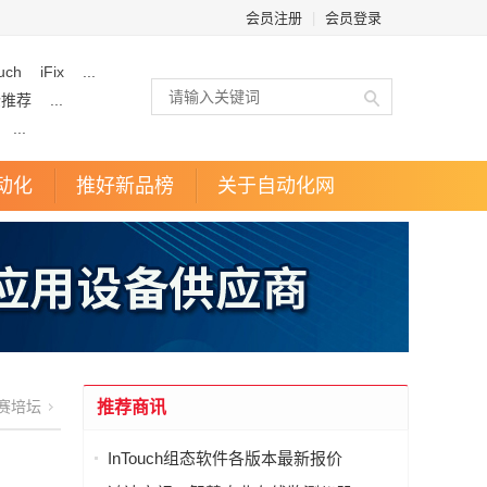
会员注册
|
会员登录
uch
iFix
...
企推荐
...
...
动化
推好新品榜
关于自动化网
赛培坛
推荐商讯
InTouch组态软件各版本最新报价