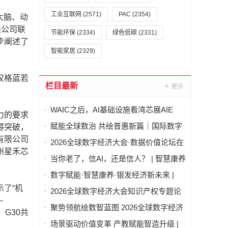
工业互联网
(2571)
PAC
(2354)
大脑、动
限公司联
节能环保
(2334)
绿色低碳
(2331)
步阐述了
智能家居
(2329)
汉格蓝若
栏目最新
WAIC之后，AI基础设施看湾芯展AIE
力的要求
赋能全球数治 共绘普惠新篇｜国际数字
得突破，
经济治理与领军人才能力建设项目（第
有限公司
2026全球数字经济大会·数据价值论坛在
二期）圆满结业
州星禾芯
北京隆重举行
当你老了，信AI，还是信人？ | 智慧康养
论坛上，这个问题激辩了数个小时
数字赋能·智慧康养·银发经济新未来 |
2026全球数字经济大会—智慧康养产业
了“机
2026全球数字经济大会知识产权专题论
发展论坛在京举办
—
坛 “知识产权赋能新质生产力发展” 成功
聚势领航绘数智蓝图 2026全球数字经济
G30共
举办
大会物联网与智慧城市专题论坛成功举
场景驱动价值变革 产教赋能智造升级 |