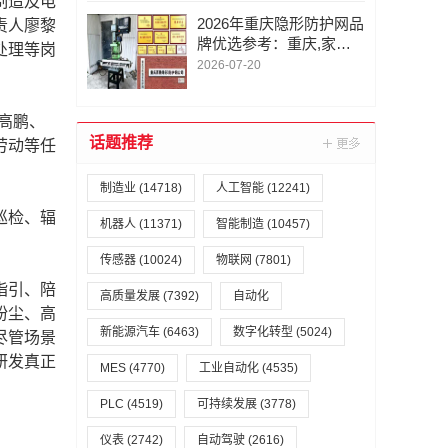
制造及电
2026年重庆隐形防护网品
责人廖黎
牌优选参考：重庆,家用
处理等岗
阳台钢丝隐形防护网/专
2026-07-20
业视角下的安装服务与厂
家甄选指南
高鹏、
话题推荐
劳动等任
制造业
(14718)
人工智能
(12241)
巡检、辐
机器人
(11371)
智能制造
(10457)
传感器
(10024)
物联网
(7801)
指引、陪
高质量发展
(7392)
自动化
粉尘、高
新能源汽车
(6463)
数字化转型
(5024)
尽管场景
研发真正
MES
(4770)
工业自动化
(4535)
PLC
(4519)
可持续发展
(3778)
仪表
(2742)
自动驾驶
(2616)