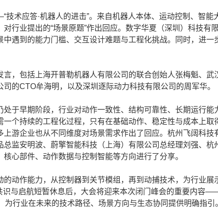
技术应答·机器人的进击”。来自机器人本体、运动控制、智能
对行业提出的“场景原题”作出回应。数字华夏（深圳）科技有
景中遇到的能力门槛、交互设计难题与工程化挑战。同时，进一
言，包括上海开普勒机器人有限公司的联合创始人张梅魁、武
公司的CTO牟海明，以及深圳逐际动力科技有限公司的周军华。
处于早期阶段，行业对动作一致性、结构可靠性、长期运行能
需一个持续的工程化过程，只有在基础动作、稳定性与成本上取
多上游企业也从不同维度对场景需求作出了回应。杭州飞阔科技
品总监安明波、蔚擎智能科技（上海）有限公司总经理刘强、杭
、核心部件、动作数据与控制智能等方向进行了分享。
的动作能力，从控制器到关节模组，再到动捕技术，为行业展示
 共识与启航短暂休息后，大会将迎来本次闭门峰会的重要内容—
布，为行业在未来的技术路径、场景方向与生态协同提供明确指引。