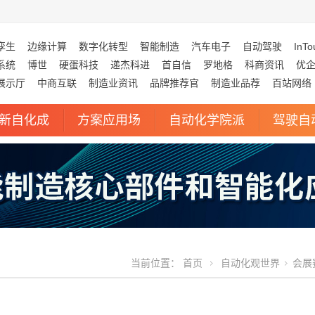
孪生
边缘计算
数字化转型
智能制造
汽车电子
自动驾驶
InTo
系统
博世
硬蛋科技
递杰科进
首自信
罗地格
科商资讯
优
展示厅
中商互联
制造业资讯
品牌推荐官
制造业品荐
百站网络
新自化成
方案应用场
自动化学院派
驾驶自
当前位置：
首页
自动化观世界
会展