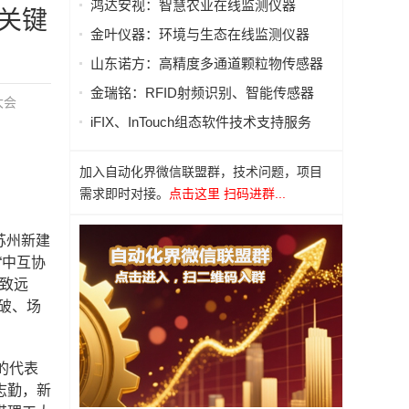
鸿达安视：智慧农业在线监测仪器
大关键
金叶仪器：环境与生态在线监测仪器
山东诺方：高精度多通道颗粒物传感器
金瑞铭：RFID射频识别、智能传感器
大会
iFIX、InTouch组态软件技术支持服务
加入自动化界微信联盟群，技术问题，项目
需求即时对接。
点击这里 扫码进群...
苏州新建
“中互协
行致远
破、场
业的代表
志勤，新