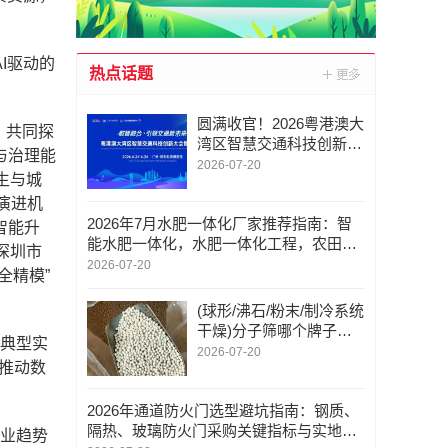
I驱动的
热点话题
圆满收官！2026粤港澳大
，共同探
湾区智慧交通科技创新大
与治理能
会暨成果展交出亮眼答卷
2026-07-20
生与城
演进机
2026年7月水肥一体化厂家推荐指南：智
智能升
能水肥一体化，水肥一体化工程，农田灌
深圳市
溉水肥一体化，温室水肥一体化，水肥一
2026-07-20
全精模”
体化设施公司优选
(球形/沸石/粉末/制冷系统
干燥)分子筛哪个牌子
用典型实
好？郑州超荣纳米实力厂
2026-07-20
步推动数
家推荐
2026年通道防火门选型避坑指南：钢质、
隔热、玻璃防火门采购关键指标与实地考
产业趋势