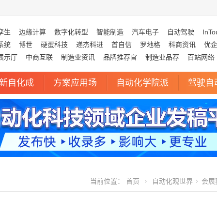
孪生
边缘计算
数字化转型
智能制造
汽车电子
自动驾驶
InTo
系统
博世
硬蛋科技
递杰科进
首自信
罗地格
科商资讯
优
展示厅
中商互联
制造业资讯
品牌推荐官
制造业品荐
百站网络
新自化成
方案应用场
自动化学院派
驾驶自
当前位置：
首页
自动化观世界
会展