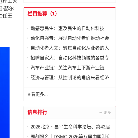
港理工大
·赫尔
栏目推荐（1）
主任王
动感惠民生：惠及民生的自动化科技
动化自强音：展现自动化者们推动社会
进步发出的响亮声音
自动化者人文：聚焦自动化从业者的人
文思考
招聘自家人：自动化科技领域的各类专
家及人才需求资讯
汽车产业链：关注汽车上下游产业链
经济与管理：从控制论的角度来看经济
与管理
查看更多...
信息排行
2026北京・昌平生命科学论坛、第43届
全国医药工业信息年会在京开幕
即刻报名｜DSMC 2026第八届中国制造