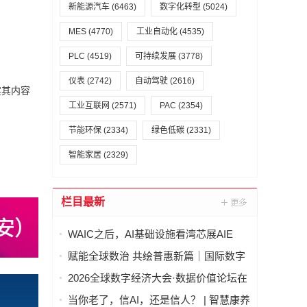
新能源汽车
(6463)
数字化转型
(5024)
MES
(4770)
工业自动化
(4535)
PLC
(4519)
可持续发展
(3778)
仪表
(2742)
自动驾驶
(2616)
实其内容
工业互联网
(2571)
PAC
(2354)
节能环保
(2334)
绿色低碳
(2331)
智能家居
(2329)
栏目最新
WAIC之后，AI基础设施看湾芯展AIE
赋能全球数治 共绘普惠新篇｜国际数字
经济治理与领军人才能力建设项目（第
2026全球数字经济大会·数据价值论坛在
二期）圆满结业
北京隆重举行
当你老了，信AI，还是信人？ | 智慧康养