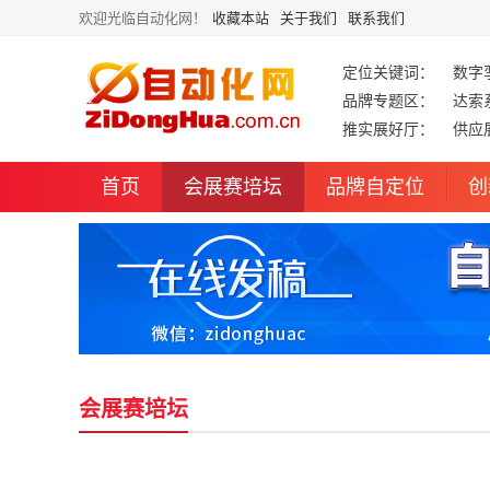
欢迎光临自动化网！
收藏本站
关于我们
联系我们
定位关键词：
数字
品牌专题区：
达索
推实展好厅：
供应
首页
会展赛培坛
品牌自定位
创
会展赛培坛