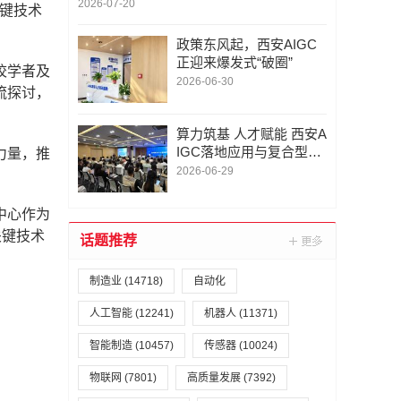
察建议
2026-07-20
关键技术
政策东风起，西安AIGC
正迎来爆发式“破圈”
校学者及
2026-06-30
流探讨，
算力筑基 人才赋能 西安A
IGC落地应用与复合型技
力量，推
术人才发展路径
2026-06-29
中心作为
关键技术
话题推荐
制造业
(14718)
自动化
人工智能
(12241)
机器人
(11371)
智能制造
(10457)
传感器
(10024)
物联网
(7801)
高质量发展
(7392)