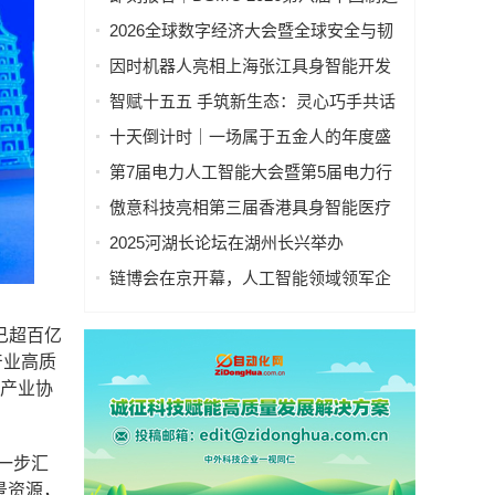
业&新能源数智峰会全新启程！
2026全球数字经济大会暨全球安全与韧
性经济AI论坛在京隆重召开
因时机器人亮相上海张江具身智能开发
者大会
智赋十五五 手筑新生态：灵心巧手共话
具身智能新基建
十天倒计时｜一场属于五金人的年度盛
会，即将启幕！
第7届电力人工智能大会暨第5届电力行
业数字化转型大会，10月相约杭州！
傲意科技亮相第三届香港具身智能医疗
科技论坛，共同探讨医疗科技企业出海
2025河湖长论坛在湖州长兴举办
全球化新生态
链博会在京开幕，人工智能领域领军企
业“华山论剑”！本周四、周五向公众开放
已超百亿
产业高质
化产业协
一步汇
景资源，