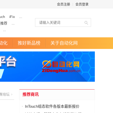
会员注册
|
会员登录
uch
iFix
...
企推荐
...
...
动化
推好新品榜
关于自动化网
赛培坛
推荐商讯
InTouch组态软件各版本最新报价