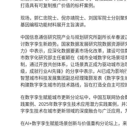
打造具有可复制推广价值的标杆案例。
现场，郭仁忠院士、倪亦靖院士、刘国军院士分别聚
基因编程功能材料展开主旨演讲。
中国信息通信研究院产业与规划研究所副所长牟春波正
讨数字孪生新趋势。国家数据发展研究院数据资源研
力》中表示，应深化数据要素市场化改革，建设可信数
市数字化研究部主任崔颖在《城市全域数字化场景培育
制，通过开放共创体系，让场景真正成为驱动城市治
级，成就行业AI先锋》的分享中表示，AI已成为影响
智慧城市科技发展集团副总经理隆颢发表《数字孪生城
构建数字孪生城市的技术路线，旨在打造全自主可控的
在数字孪生赋能城市更新分论坛中，中国互联网协会数
践案例、2025年数字孪生技术应用潜力实践案例，并
字孪生技术在城市更新领域的深度融合与广泛应用，
在AI+数字孪生赋能场景创新与价值重构分论坛上，