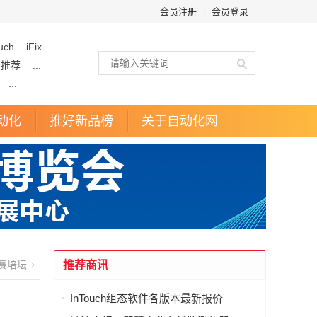
会员注册
|
会员登录
uch
iFix
...
企推荐
...
...
动化
推好新品榜
关于自动化网
赛培坛
推荐商讯
InTouch组态软件各版本最新报价