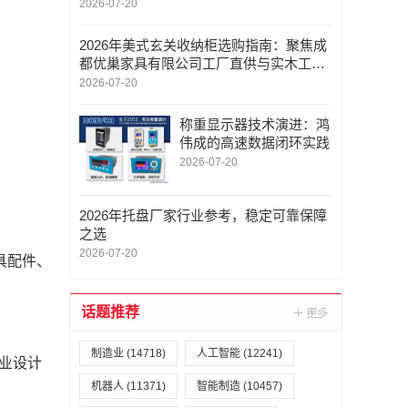
解析
2026-07-20
2026年美式玄关收纳柜选购指南：聚焦成
都优巢家具有限公司工厂直供与实木工艺
解析
2026-07-20
称重显示器技术演进：鸿
伟成的高速数据闭环实践
2026-07-20
2026年托盘厂家行业参考，稳定可靠保障
之选
2026-07-20
具配件、
话题推荐
制造业
(14718)
人工智能
(12241)
工业设计
机器人
(11371)
智能制造
(10457)