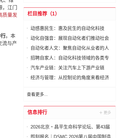
化、绿
源，江门
栏目推荐（1）
高质量发
动感惠民生：惠及民生的自动化科技
举行
。本
动化自强音：展现自动化者们推动社会
交流与产
进步发出的响亮声音
自动化者人文：聚焦自动化从业者的人
文思考
招聘自家人：自动化科技领域的各类专
家及人才需求资讯
汽车产业链：关注汽车上下游产业链
经济与管理：从控制论的角度来看经济
与管理
查看更多...
信息排行
2026北京・昌平生命科学论坛、第43届
全国医药工业信息年会在京开幕
即刻报名｜DSMC 2026第八届中国制造