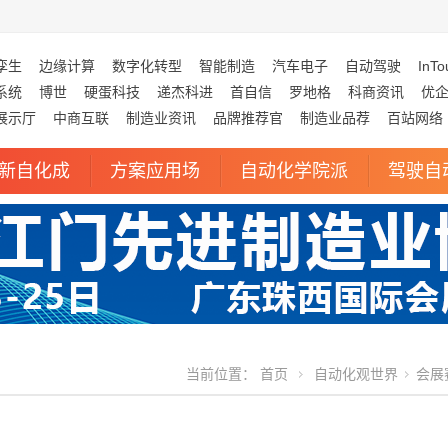
孪生
边缘计算
数字化转型
智能制造
汽车电子
自动驾驶
InTo
系统
博世
硬蛋科技
递杰科进
首自信
罗地格
科商资讯
优
展示厅
中商互联
制造业资讯
品牌推荐官
制造业品荐
百站网络
新自化成
方案应用场
自动化学院派
驾驶自
当前位置：
首页
自动化观世界
会展