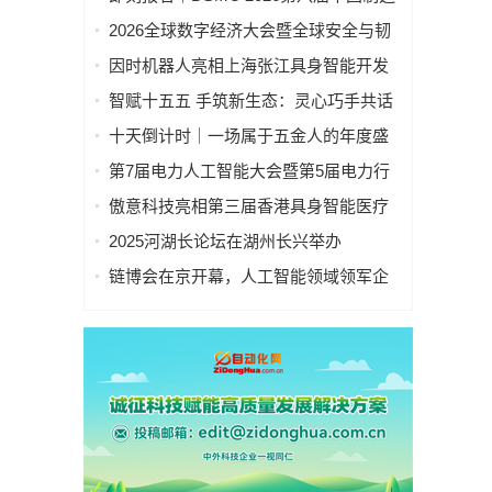
业&新能源数智峰会全新启程！
2026全球数字经济大会暨全球安全与韧
性经济AI论坛在京隆重召开
因时机器人亮相上海张江具身智能开发
者大会
智赋十五五 手筑新生态：灵心巧手共话
具身智能新基建
十天倒计时｜一场属于五金人的年度盛
会，即将启幕！
第7届电力人工智能大会暨第5届电力行
业数字化转型大会，10月相约杭州！
傲意科技亮相第三届香港具身智能医疗
科技论坛，共同探讨医疗科技企业出海
2025河湖长论坛在湖州长兴举办
全球化新生态
链博会在京开幕，人工智能领域领军企
业“华山论剑”！本周四、周五向公众开放