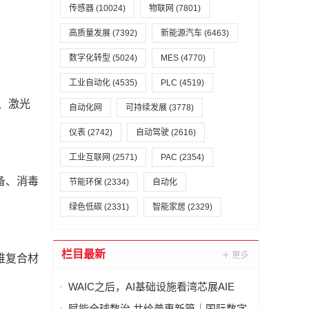
传感器
(10024)
物联网
(7801)
高质量发展
(7392)
新能源汽车
(6463)
数字化转型
(5024)
MES
(4770)
工业自动化
(4535)
PLC
(4519)
、激光
自动化网
可持续发展
(3778)
仪表
(2742)
自动驾驶
(2616)
工业互联网
(2571)
PAC
(2354)
备、消毒
节能环保
(2334)
自动化
绿色低碳
(2331)
智能家居
(2329)
栏目最新
维复合材
WAIC之后，AI基础设施看湾芯展AIE
赋能全球数治 共绘普惠新篇｜国际数字