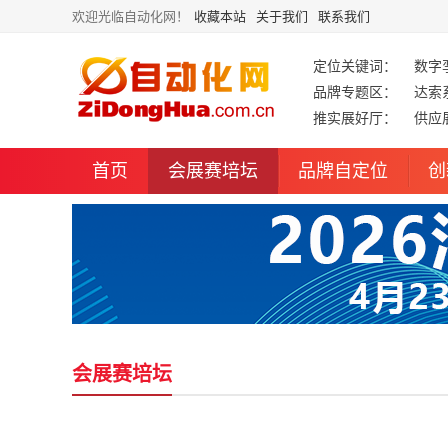
欢迎光临自动化网！
收藏本站
关于我们
联系我们
定位关键词：
数字
品牌专题区：
达索
推实展好厅：
供应
首页
会展赛培坛
品牌自定位
创
会展赛培坛