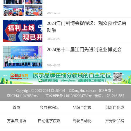
2024-12-19
2024江门制博会提醒您：观众预登记启
动啦
2024-03-22
2024第十二届江门先进制造业博览会
2024-01-29
Copyright © 2003-2024
自动化网
ZiDongHua.com.cn ICP备案：
京ICP备11042658号-1
京公网安备 11010802024739号 微信：17812161557
首页
会展赛培坛
品牌自定位
创新自化成
方案应用场
自动化学院派
驾驶自动化
推好新品榜