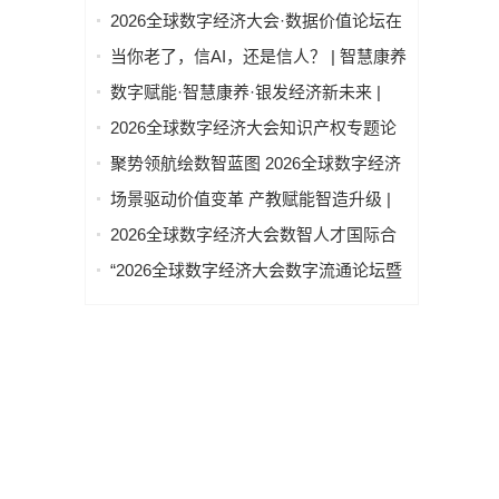
经济治理与领军人才能力建设项目（第
2026全球数字经济大会·数据价值论坛在
二期）圆满结业
北京隆重举行
当你老了，信AI，还是信人？ | 智慧康养
论坛上，这个问题激辩了数个小时
数字赋能·智慧康养·银发经济新未来 |
2026全球数字经济大会—智慧康养产业
2026全球数字经济大会知识产权专题论
发展论坛在京举办
坛 “知识产权赋能新质生产力发展” 成功
聚势领航绘数智蓝图 2026全球数字经济
举办
大会物联网与智慧城市专题论坛成功举
场景驱动价值变革 产教赋能智造升级 |
办
2026全球数字经济大会AI+制造场景落地
2026全球数字经济大会数智人才国际合
国际论坛成功举办
作论坛在京举办
“2026全球数字经济大会数字流通论坛暨
物流数据与人工智能高层论坛”圆满成功
举办