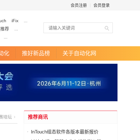
会员注册
|
会员登录
uch
iFix
...
企推荐
...
...
动化
推好新品榜
关于自动化网
赛培坛
推荐商讯
InTouch组态软件各版本最新报价