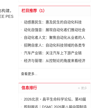
态构建，
栏目推荐（1）
 PES
动感惠民生：惠及民生的自动化科技
动化自强音：展现自动化者们推动社会
进步发出的响亮声音
自动化者人文：聚焦自动化从业者的人
文思考
招聘自家人：自动化科技领域的各类专
家及人才需求资讯
汽车产业链：关注汽车上下游产业链
经济与管理：从控制论的角度来看经济
与管理
查看更多...
信息排行
2026北京・昌平生命科学论坛、第43届
全国医药工业信息年会在京开幕
即刻报名｜DSMC 2026第八届中国制造