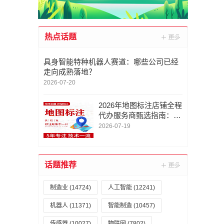
热点话题
具身智能特种机器人赛道：哪些公司已经
走向成熟落地？
2026-07-20
2026年地图标注店铺全程
代办服务商甄选指南：深
圳市金智云软件联系/地
2026-07-19
图标注定位服务电话/专
业
话题推荐
制造业
(14724)
人工智能
(12241)
机器人
(11371)
智能制造
(10457)
传感器
(10027)
物联网
(7802)