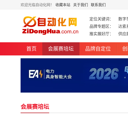
欢迎光临自动化网！
收藏本站
关于我们
联系我们
定位关键词：
数字
品牌专题区：
达索
推实展好厅：
供应
首页
会展赛培坛
品牌自定位
创
会展赛培坛