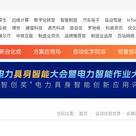
孪生
边缘计算
数字化转型
智能制造
汽车电子
自动驾驶
InTo
系统
博世
硬蛋科技
递杰科进
首自信
罗地格
科商资讯
优
展示厅
中商互联
制造业资讯
品牌推荐官
制造业品荐
百站网络
新自化成
方案应用场
自动化学院派
驾驶自
当前位置：
首页
自动化观世界
会展