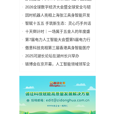
业&新能源数智峰会全新启程！
2026全球数字经济大会暨全球安全与韧
性经济AI论坛在京隆重召开
因时机器人亮相上海张江具身智能开发
者大会
智赋十五五 手筑新生态：灵心巧手共话
具身智能新基建
十天倒计时｜一场属于五金人的年度盛
会，即将启幕！
第7届电力人工智能大会暨第5届电力行
业数字化转型大会，10月相约杭州！
傲意科技亮相第三届香港具身智能医疗
科技论坛，共同探讨医疗科技企业出海
2025河湖长论坛在湖州长兴举办
全球化新生态
链博会在京开幕，人工智能领域领军企
业“华山论剑”！本周四、周五向公众开放