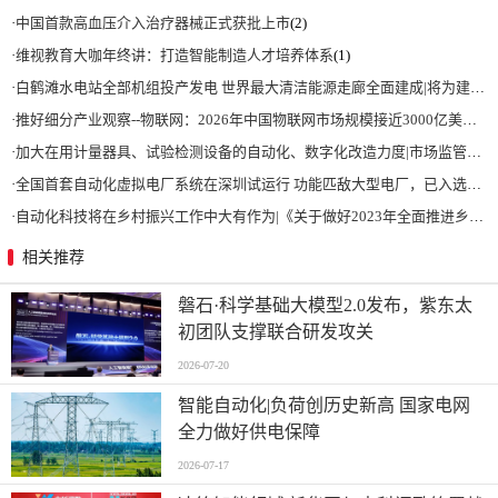
·
中国首款高血压介入治疗器械正式获批上市
(2)
·
维视教育大咖年终讲：打造智能制造人才培养体系
(1)
·
白鹤滩水电站全部机组投产发电 世界最大清洁能源走廊全面建成|将为建设新型能源体系、保障国家能源安全、实现“双碳”目标提供有力支撑
·
推好细分产业观察--物联网：2026年中国物联网市场规模接近3000亿美元 智慧工厂、智慧城市、智慧电网等将占60%以上
·
加大在用计量器具、试验检测设备的自动化、数字化改造力度|市场监管总局 工业和信息化部 关于促进企业计量能力提升的指导意见
·
全国首套自动化虚拟电厂系统在深圳试运行 功能匹敌大型电厂，已入选国际典型案例
·
自动化科技将在乡村振兴工作中大有作为|《关于做好2023年全面推进乡村振兴重点工作的意见》发布
相关推荐
磐石·科学基础大模型2.0发布，紫东太
初团队支撑联合研发攻关
2026-07-20
智能自动化|负荷创历史新高 国家电网
全力做好供电保障
2026-07-17