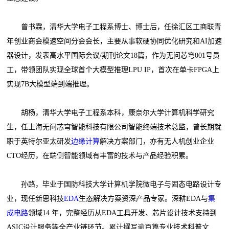
曾书霖，清华大学电子工程系博士、博士后，任徐汇区工商联青
年创业商会模速空间分会会长，主要从事软硬协同优化研究和AI加速
器设计，发表高水平国际会议/期刊论文18篇，作为无问芯穹001号员
工，带领团队实现全球首个大模型推理LPU IP，首次在单卡FPGA上
实现7B大模型端到端推理。
胡杨，清华大学电子工程系本科，康奈尔大学计算机科学研究
生，任上海无问芯穹智能科技有限公司智能终端技术总监，曾长期就
职于英特尔亚太研发
边缘计算
解决方案部门，亦有无人机创业企业
CTO经历，在端侧智能领域有丰富的技术与产品经验积累。
孙路，毕业于国防科技大学计算机学院微电子与固态电路设计专
业，现任新思科技
EDA
生态解决方案资深产品专家。深耕EDA与
集
成电路
领域14 年，完整经历从EDA工具开发、芯片设计技术支持到
ASIC设计服务等全产业链环节。累计撰写逾百篇专业技术科普文