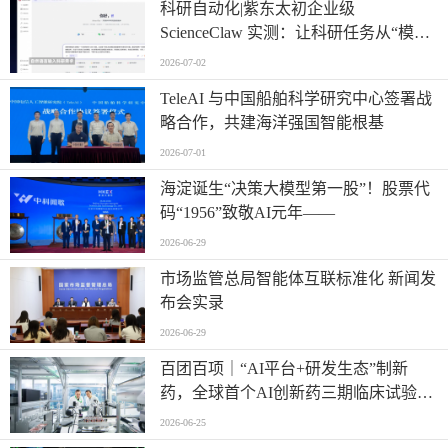
科研自动化|紫东太初企业级
ScienceClaw 实测：让科研任务从“模糊
提问”走向“精准执行”
2026-07-02
TeleAI 与中国船舶科学研究中心签署战
略合作，共建海洋强国智能根基
2026-07-01
海淀诞生“决策大模型第一股”！股票代
码“1956”致敬AI元年——
2026-06-29
市场监管总局智能体互联标准化 新闻发
布会实录
2026-06-29
百团百项｜“AI平台+研发生态”制新
药，全球首个AI创新药三期临床试验将
启动
2026-06-25