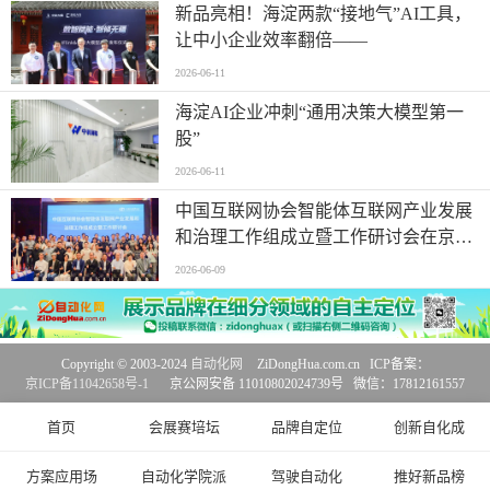
新品亮相！海淀两款“接地气”AI工具，
让中小企业效率翻倍——
2026-06-11
海淀AI企业冲刺“通用决策大模型第一
股”
2026-06-11
中国互联网协会智能体互联网产业发展
和治理工作组成立暨工作研讨会在京召
开
2026-06-09
Copyright © 2003-2024
自动化网
ZiDongHua.com.cn ICP备案：
京ICP备11042658号-1
京公网安备 11010802024739号 微信：17812161557
首页
会展赛培坛
品牌自定位
创新自化成
方案应用场
自动化学院派
驾驶自动化
推好新品榜