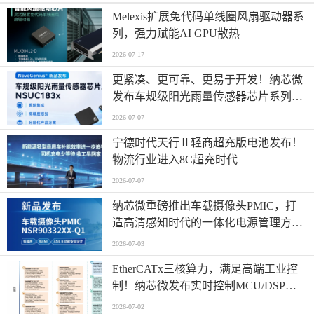
Melexis扩展免代码单线圈风扇驱动器系
列，强力赋能AI GPU散热
2026-07-17
更紧凑、更可靠、更易于开发！纳芯微
发布车规级阳光雨量传感器芯片系列
NSUC183x
2026-07-07
宁德时代天行Ⅱ轻商超充版电池发布！
物流行业进入8C超充时代
2026-07-07
纳芯微重磅推出车载摄像头PMIC，打
造高清感知时代的一体化电源管理方
案！
2026-07-03
EtherCATx三核算力，满足高端工业控
制！纳芯微发布实时控制MCU/DSP
NS800RTA7系列
2026-07-02