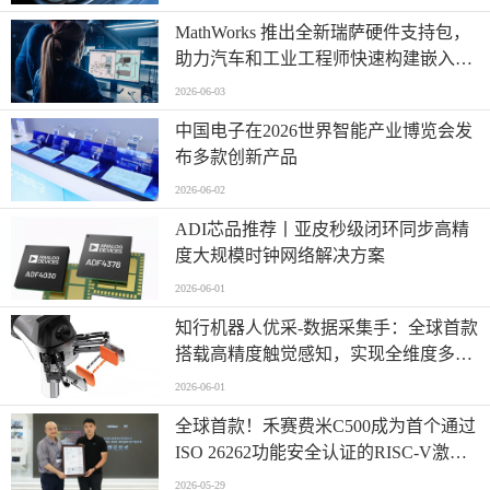
MathWorks 推出全新瑞萨硬件支持包，
助力汽车和工业工程师快速构建嵌入式
系统原型
2026-06-03
中国电子在2026世界智能产业博览会发
布多款创新产品
2026-06-02
ADI芯品推荐丨亚皮秒级闭环同步高精
度大规模时钟网络解决方案
2026-06-01
知行机器人优采-数据采集手：全球首款
搭载高精度触觉感知，实现全维度多模
态同步采集
2026-06-01
全球首款！禾赛费米C500成为首个通过
ISO 26262功能安全认证的RISC-V激光
雷达主控芯片
2026-05-29