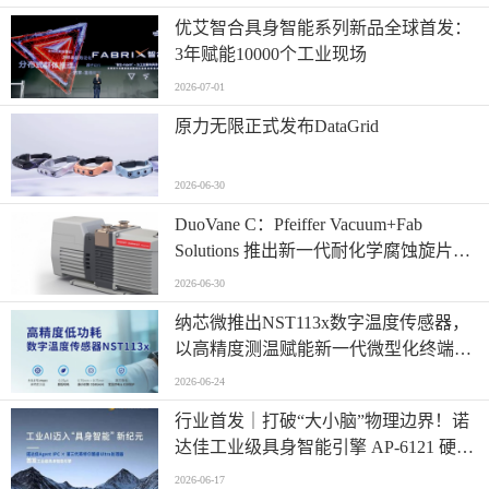
优艾智合具身智能系列新品全球首发：
3年赋能10000个工业现场
2026-07-01
原力无限正式发布DataGrid
2026-06-30
​DuoVane C：Pfeiffer Vacuum+Fab
Solutions 推出新一代耐化学腐蚀旋片真
空泵
2026-06-30
纳芯微推出NST113x数字温度传感器，
以高精度测温赋能新一代微型化终端设
计
2026-06-24
行业首发｜打破“大小脑”物理边界！诺
达佳工业级具身智能引擎 AP-6121 硬核
登场
2026-06-17