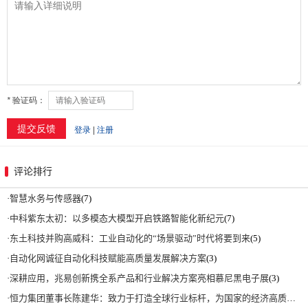
评论排行
·
智慧水务与传感器
(7)
·
中科紫东太初：以多模态大模型开启铁路智能化新纪元
(7)
·
东土科技并购高威科：工业自动化的“场景驱动”时代将要到来
(5)
·
自动化网诚征自动化科技赋能高质量发展解决方案
(3)
·
深耕应用，兆易创新携全系产品和行业解决方案亮相慕尼黑电子展
(3)
·
恒力集团董事长陈建华：致力于打造全球行业标杆，为国家的经济高质量发展贡献更大力量|上海电气集团党委书记、董事长吴磊来访