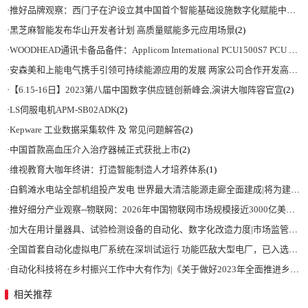
·
推好品牌观察：西门子在沪设立其中国首个智能基础设施数字化赋能中心
(2)
·
黑芝麻智能发布华山开发者计划 高质量赋能多元应用场景
(2)
·
WOODHEAD通讯卡备品备件：Applicom International PCU1500S7 PCU 1500 S7 V4.5.0
·
安森美和上能电气携手引领可持续能源应用的发展 两家公司合作开发高性能储能和太阳能组串式逆变器方案 以实现可持续的未来
·
【6.15-16日】2023第八届中国数字供应链创新峰会,演讲大咖阵容官宣
(2)
·
LS伺服电机APM-SB02ADK
(2)
·
Kepware 工业数据采集软件 及 常见问题解答
(2)
·
中国首款高血压介入治疗器械正式获批上市
(2)
·
维视教育大咖年终讲：打造智能制造人才培养体系
(1)
·
白鹤滩水电站全部机组投产发电 世界最大清洁能源走廊全面建成|将为建设新型能源体系、保障国家能源安全、实现“双碳”目标提供有力支撑
·
推好细分产业观察--物联网：2026年中国物联网市场规模接近3000亿美元 智慧工厂、智慧城市、智慧电网等将占60%以上
·
加大在用计量器具、试验检测设备的自动化、数字化改造力度|市场监管总局 工业和信息化部 关于促进企业计量能力提升的指导意见
·
全国首套自动化虚拟电厂系统在深圳试运行 功能匹敌大型电厂，已入选国际典型案例
·
自动化科技将在乡村振兴工作中大有作为|《关于做好2023年全面推进乡村振兴重点工作的意见》发布
相关推荐