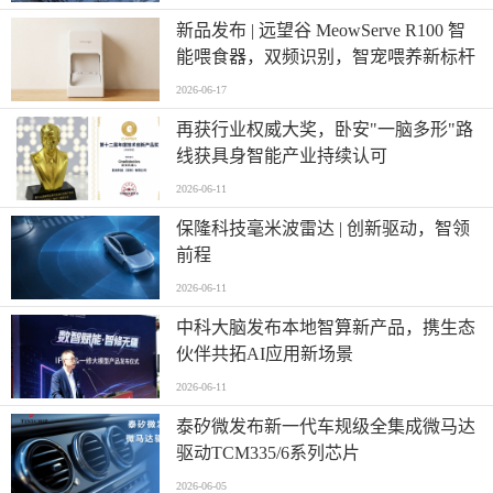
新品发布 | 远望谷 MeowServe R100 智
能喂食器，双频识别，智宠喂养新标杆
2026-06-17
再获行业权威大奖，卧安"一脑多形"路
线获具身智能产业持续认可
2026-06-11
保隆科技毫米波雷达 | 创新驱动，智领
前程
2026-06-11
中科大脑发布本地智算新产品，携生态
伙伴共拓AI应用新场景
2026-06-11
泰矽微发布新一代车规级全集成微马达
驱动TCM335/6系列芯片
2026-06-05