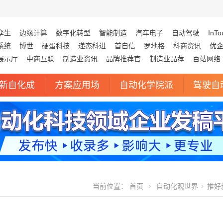
孪生
边缘计算
数字化转型
智能制造
汽车电子
自动驾驶
InTo
系统
博世
硬蛋科技
递杰科进
首自信
罗地格
科商资讯
优
展示厅
中商互联
制造业资讯
品牌推荐官
制造业品荐
百站网络
新自化成
方案应用场
自动化学院派
驾驶自
当前位置：
首页
自动化观世界
推好