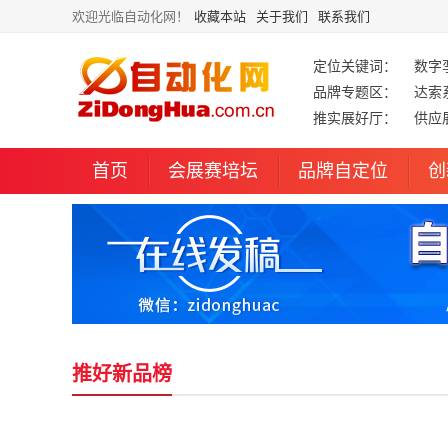
欢迎光临自动化网！
收藏本站
关于我们
联系我们
定位关键词：
数字
品牌专题区：
达索
推实展好厅：
供应
首页
会展赛培坛
品牌自定位
创
推好新品榜