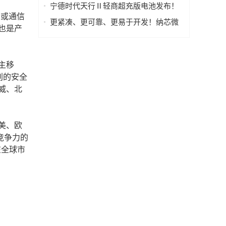
宁德时代天行Ⅱ轻商超充版电池发布！
备或通信
物流行业进入8C超充时代
更紧凑、更可靠、更易于开发！纳芯微
也是产
发布车规级阳光雨量传感器芯片系列
NSUC183x
主移
别的安全
威、北
美、欧
竞争力的
在全球市