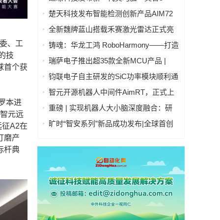
号」：开启人形机器人"生命感交互"新时
楚天科技发布智能检测创新产品AIM72
代
全自动灯检机
全新魏牌蓝山搭载禾赛激光雷达正式亮
相
改委、工
铸魂：华龙工鸿 RoboHarmony——打造
的技
自主可控工业操作系统硬核实力
瑞萨电子推出超35款全新MCU产品 |
球首个获
RA4T1产品群、RA6T3产品群、RX26T
钧联电子自主研发的SiC功率模块顺利通
产品群 | 拓展电机控制嵌入式处理产品
过AQG-324认证
智元开源机器人中间件AimRT，正式上
阵容
罗本进
线！
重磅 | 实现机器人大小脑深度融合：研
“智元远
华科技与国讯芯微联合发布Thor平台具
旷时“智安系列”新品成功发布|全球首创
征A2在
身智能控制器
全隐私雷视多传感融合技术引领行业
打磨产
标杆典