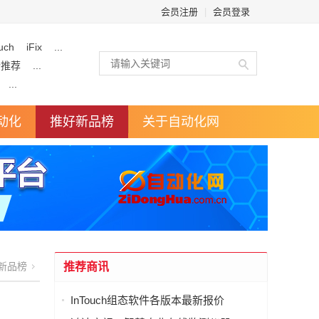
会员注册
|
会员登录
uch
iFix
...
企推荐
...
...
动化
推好新品榜
关于自动化网
新品榜
推荐商讯
InTouch组态软件各版本最新报价