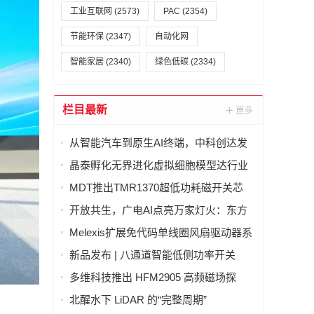
工业互联网
(2573)
PAC
(2354)
节能环保
(2347)
自动化网
智能家居
(2340)
绿色低碳
(2334)
栏目最新
从智能汽车到原生AI终端，中科创达发
布 AquaClaw for IoT，打造面向物理世
晶泰孵化无界进化虚拟细胞模型达行业
界的统一智能体操作系统
最优(SOTA)，科学发现引擎开启内测申
MDT推出TMR1370超低功耗磁开关芯
请
片，助力CGM设备实现超过两年待机寿
开放共生，广电AI点亮万家灯火：东方
命
有线发布"爱管家"AI智能体东东生态合作
Melexis扩展免代码单线圈风扇驱动器系
体系
列，强力赋能AI GPU散热
新品发布 | 八通道智能低侧功率开关
LD70008Q，汽车与工业负载驱动的理想
多维科技推出 HFM2905 高频磁场探
之选
头，实现磁场信号实时分析
北醒水下 LiDAR 的“完整周期”