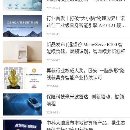
计
2026-06-24
行业首发｜打破“大小脑”物理边界！诺
达佳工业级具身智能引擎 AP-6121 硬核
登场
2026-06-17
新品发布 | 远望谷 MeowServe R100 智
能喂食器，双频识别，智宠喂养新标杆
2026-06-17
再获行业权威大奖，卧安"一脑多形"路
线获具身智能产业持续认可
2026-06-11
保隆科技毫米波雷达 | 创新驱动，智领
前程
2026-06-11
中科大脑发布本地智算新产品，携生态
伙伴共拓AI应用新场景