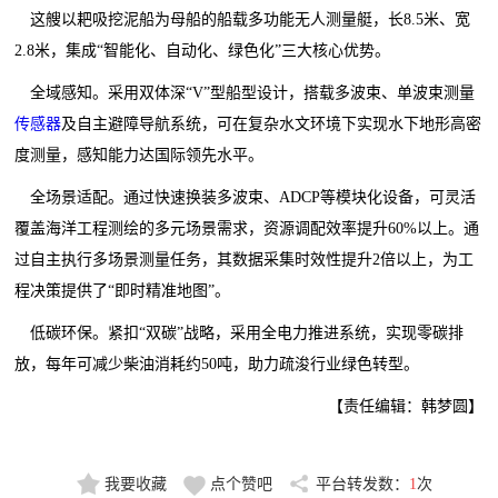
这艘以耙吸挖泥船为母船的船载多功能无人测量艇，长8.5米、宽
2.8米，集成“智能化、自动化、绿色化”三大核心优势。
全域感知。采用双体深“V”型船型设计，搭载多波束、单波束测量
传感器
及自主避障导航系统，可在复杂水文环境下实现水下地形高密
度测量，感知能力达国际领先水平。
全场景适配。通过快速换装多波束、ADCP等模块化设备，可灵活
覆盖海洋工程测绘的多元场景需求，资源调配效率提升60%以上。通
过自主执行多场景测量任务，其数据采集时效性提升2倍以上，为工
程决策提供了“即时精准地图”。
低碳环保。紧扣“双碳”战略，采用全电力推进系统，实现零碳排
放，每年可减少柴油消耗约50吨，助力疏浚行业绿色转型。
【责任编辑：韩梦圆】
我要收藏
点个赞吧
平台转发数：
1
次