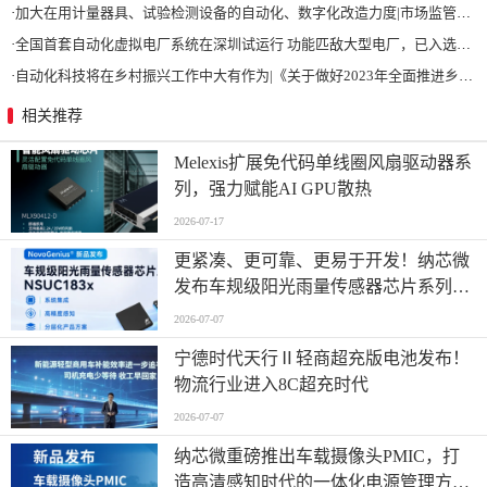
·
加大在用计量器具、试验检测设备的自动化、数字化改造力度|市场监管总局 工业和信息化部 关于促进企业计量能力提升的指导意见
·
全国首套自动化虚拟电厂系统在深圳试运行 功能匹敌大型电厂，已入选国际典型案例
·
自动化科技将在乡村振兴工作中大有作为|《关于做好2023年全面推进乡村振兴重点工作的意见》发布
相关推荐
Melexis扩展免代码单线圈风扇驱动器系
列，强力赋能AI GPU散热
2026-07-17
更紧凑、更可靠、更易于开发！纳芯微
发布车规级阳光雨量传感器芯片系列
NSUC183x
2026-07-07
宁德时代天行Ⅱ轻商超充版电池发布！
物流行业进入8C超充时代
2026-07-07
纳芯微重磅推出车载摄像头PMIC，打
造高清感知时代的一体化电源管理方