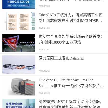
案！
2026-07-03
EtherCATx三核算力，满足高端工业控
制！纳芯微发布实时控制MCU/DSP
NS800RTA7系列
2026-07-02
优艾智合具身智能系列新品全球首发：
3年赋能10000个工业现场
2026-07-01
原力无限正式发布DataGrid
2026-06-30
​DuoVane C：Pfeiffer Vacuum+Fab
Solutions 推出新一代耐化学腐蚀旋片真
空泵
2026-06-30
纳芯微推出NST113x数字温度传感器，
以高精度测温赋能新一代微型化终端设