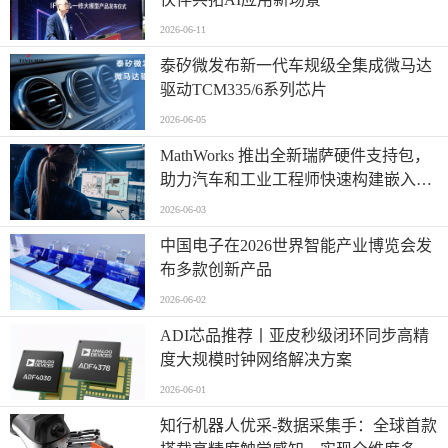
2026-06-11
泰矽微发布新一代车规级全集成微马达
驱动TCM335/6系列芯片
2026-06-05
MathWorks 推出全新瑞萨硬件支持包，
助力汽车和工业工程师快速构建嵌入式
系统原型
2026-06-03
中国电子在2026世界智能产业博览会发
布多款创新产品
2026-06-02
ADI芯品推荐丨亚皮秒级闭环同步高精
度大规模时钟网络解决方案
2026-06-01
知行机器人优采-数据采集手：全球首款