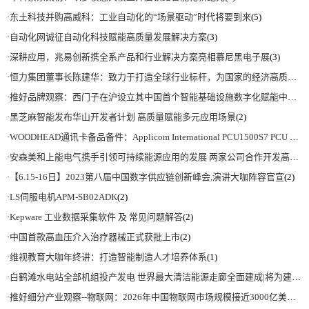
·
东土科技并购高威科：工业自动化的“场景驱动”时代将要到来
(5)
·
自动化网诚征自动化科技赋能高质量发展解决方案
(3)
·
深耕应用，兆易创新携全系产品和行业解决方案亮相慕尼黑电子展
(3)
·
恒力集团董事长陈建华：致力于打造全球行业标杆，为国家的经济高质量发展贡献更大力量|上海电气集团党委书记、董事长吴磊来访
·
推好品牌观察：西门子在沪设立其中国首个智能基础设施数字化赋能中心
(2)
·
黑芝麻智能发布华山开发者计划 高质量赋能多元应用场景
(2)
·
WOODHEAD通讯卡备品备件：Applicom International PCU1500S7 PCU 1500 S7 V4.5.0
·
安森美和上能电气携手引领可持续能源应用的发展 两家公司合作开发高性能储能和太阳能组串式逆变器方案 以实现可持续的未来
·
【6.15-16日】2023第八届中国数字供应链创新峰会,演讲大咖阵容官宣
(2)
·
LS伺服电机APM-SB02ADK
(2)
·
Kepware 工业数据采集软件 及 常见问题解答
(2)
·
中国首款高血压介入治疗器械正式获批上市
(2)
·
维视教育大咖年终讲：打造智能制造人才培养体系
(1)
·
白鹤滩水电站全部机组投产发电 世界最大清洁能源走廊全面建成|将为建设新型能源体系、保障国家能源安全、实现“双碳”目标提供有力支撑
·
推好细分产业观察--物联网：2026年中国物联网市场规模接近3000亿美元 智慧工厂、智慧城市、智慧电网等将占60%以上