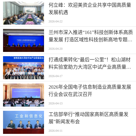
何立峰：欢迎美资企业共享中国高质量
发展机遇
2026-04-22
兰州市深入推进“161”科技创新体系高质
量发展 打造区域性科技创新高地专题新
闻发布会实录（文+图）
2026-04-20
打通成果转化“最后一公里”！松山湖材
料实验室助力大湾区中试产业高质量发
展
2026-04-17
2026年全国电子信息制造业高质量发展
行业会议在武汉召开
2026-04-13
工信部举行“推动国家高新区高质量发
展”新闻发布会
2026-04-11