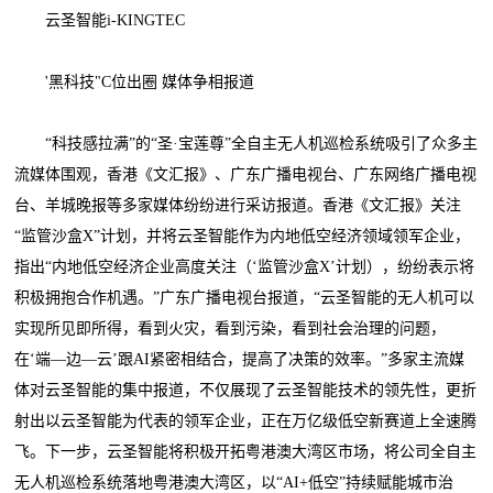
云圣智能i-KINGTEC
'黑科技"C位出圈 媒体争相报道
“科技感拉满”的“圣·宝莲尊”全自主无人机巡检系统吸引了众多主
流媒体围观，香港《文汇报》、广东广播电视台、广东网络广播电视
台、羊城晚报等多家媒体纷纷进行采访报道。香港《文汇报》关注
“监管沙盒X”计划，并将云圣智能作为内地低空经济领域领军企业，
指出“内地低空经济企业高度关注（‘监管沙盒X’计划），纷纷表示将
积极拥抱合作机遇。”广东广播电视台报道，“云圣智能的无人机可以
实现所见即所得，看到火灾，看到污染，看到社会治理的问题，
在‘端—边—云’跟AI紧密相结合，提高了决策的效率。”多家主流媒
体对云圣智能的集中报道，不仅展现了云圣智能技术的领先性，更折
射出以云圣智能为代表的领军企业，正在万亿级低空新赛道上全速腾
飞。下一步，云圣智能将积极开拓粤港澳大湾区市场，将公司全自主
无人机巡检系统落地粤港澳大湾区，以“AI+低空”持续赋能城市治