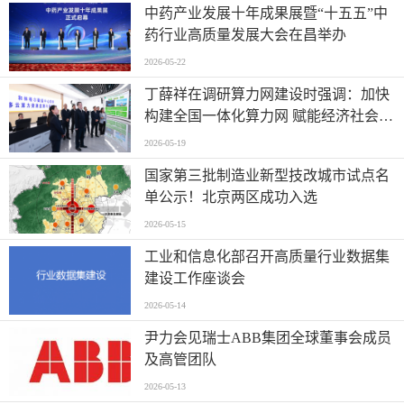
中药产业发展十年成果展暨“十五五”中
药行业高质量发展大会在昌举办
2026-05-22
丁薛祥在调研算力网建设时强调：加快
构建全国一体化算力网 赋能经济社会高
质量发展
2026-05-19
国家第三批制造业新型技改城市试点名
单公示！北京两区成功入选
2026-05-15
工业和信息化部召开高质量行业数据集
建设工作座谈会
2026-05-14
尹力会见瑞士ABB集团全球董事会成员
及高管团队
2026-05-13