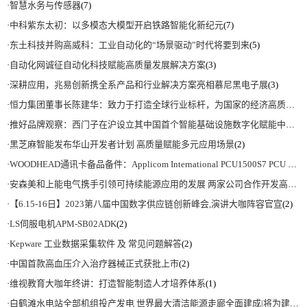
·
智慧水务与传感器
(7)
·
中科紫东太初：以多模态大模型开启铁路智能化新纪元
(7)
·
东土科技并购高威科：工业自动化的“场景驱动”时代将要到来
(5)
·
自动化网诚征自动化科技赋能高质量发展解决方案
(3)
·
深耕应用，兆易创新携全系产品和行业解决方案亮相慕尼黑电子展
(3)
·
恒力集团董事长陈建华：致力于打造全球行业标杆，为国家的经济高质量发展贡献更大力量|上海电气集团党委书记、董事长吴磊来访
·
推好品牌观察：西门子在沪设立其中国首个智能基础设施数字化赋能中心
(2)
·
黑芝麻智能发布华山开发者计划 高质量赋能多元应用场景
(2)
·
WOODHEAD通讯卡备品备件：Applicom International PCU1500S7 PCU 1500 S7 V4.5.0
·
安森美和上能电气携手引领可持续能源应用的发展 两家公司合作开发高性能储能和太阳能组串式逆变器方案 以实现可持续的未来
·
【6.15-16日】2023第八届中国数字供应链创新峰会,演讲大咖阵容官宣
(2)
·
LS伺服电机APM-SB02ADK
(2)
·
Kepware 工业数据采集软件 及 常见问题解答
(2)
·
中国首款高血压介入治疗器械正式获批上市
(2)
·
维视教育大咖年终讲：打造智能制造人才培养体系
(1)
·
白鹤滩水电站全部机组投产发电 世界最大清洁能源走廊全面建成|将为建设新型能源体系、保障国家能源安全、实现“双碳”目标提供有力支撑