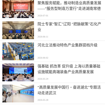
聚焦服务赋能，推动制造业高质量发展
——“服务型制造万里行”走进湖南常德
2026-07-01
院士专家“智汇”辽阳 “把脉献策”石化产
业
2026-06-11
河北立法推动特色产业集群提档升级
2026-06-02
强基础 抓改革 促升级 上海以质量基础
设施赋能高端装备产业高质量发展
2026-05-29
“高质量发展中国行・奋进湖北”专题活
动走进武汉
2026-05-28