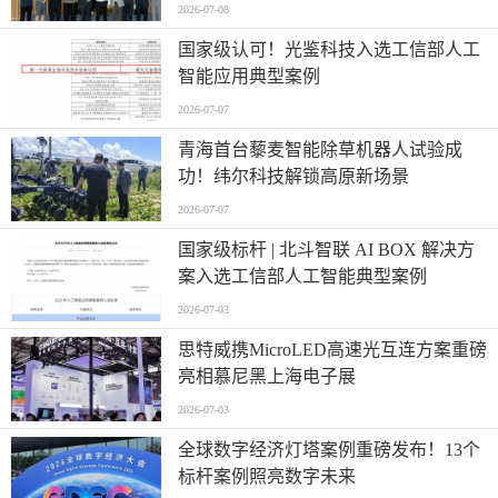
北京粤电三方联合解锁城市服务机器人
2026-07-08
规模化应用
国家级认可！光鉴科技入选工信部人工
智能应用典型案例
2026-07-07
青海首台藜麦智能除草机器人试验成
功！纬尔科技解锁高原新场景
2026-07-07
国家级标杆 | 北斗智联 AI BOX 解决方
案入选工信部人工智能典型案例
2026-07-03
思特威携MicroLED高速光互连方案重磅
亮相慕尼黑上海电子展
2026-07-03
全球数字经济灯塔案例重磅发布！13个
标杆案例照亮数字未来