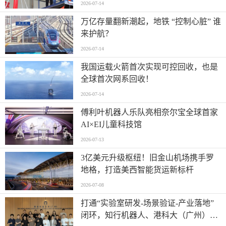
2026-07-14
万亿存量翻新潮起，地铁 “控制心脏” 谁
来护航？
2026-07-14
我国运载火箭首次实现可控回收，也是
全球首次网系回收！
2026-07-14
傅利叶机器人乐队亮相奈尔宝全球首家
AI×EI儿童科技馆
2026-07-13
​3亿美元升级枢纽！旧金山机场携手罗
地格，打造美西智能货运新标杆
2026-07-08
打通“实验室研发-场景验证-产业落地”
闭环，知行机器人、港科大（广州）、