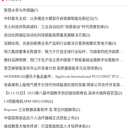
·
智慧水务与传感器
(7)
·
中科紫东太初：以多模态大模型开启铁路智能化新纪元
(7)
·
东土科技并购高威科：工业自动化的“场景驱动”时代将要到来
(5)
·
自动化网诚征自动化科技赋能高质量发展解决方案
(3)
·
深耕应用，兆易创新携全系产品和行业解决方案亮相慕尼黑电子展
(3)
·
恒力集团董事长陈建华：致力于打造全球行业标杆，为国家的经济高质量发展贡献更大力量|上海电气集团党委书记、董事长吴磊来访
·
推好品牌观察：西门子在沪设立其中国首个智能基础设施数字化赋能中心
(2)
·
黑芝麻智能发布华山开发者计划 高质量赋能多元应用场景
(2)
·
WOODHEAD通讯卡备品备件：Applicom International PCU1500S7 PCU 1500 S7 V4.5.0
·
安森美和上能电气携手引领可持续能源应用的发展 两家公司合作开发高性能储能和太阳能组串式逆变器方案 以实现可持续的未来
·
【6.15-16日】2023第八届中国数字供应链创新峰会,演讲大咖阵容官宣
(2)
·
LS伺服电机APM-SB02ADK
(2)
·
Kepware 工业数据采集软件 及 常见问题解答
(2)
·
中国首款高血压介入治疗器械正式获批上市
(2)
·
维视教育大咖年终讲：打造智能制造人才培养体系
(1)