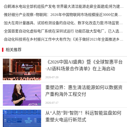
·
白鹤滩水电站全部机组投产发电 世界最大清洁能源走廊全面建成|将为建设新型能源体系、保障国家能源安全、实现“双碳”目标提供有力支撑
·
推好细分产业观察--物联网：2026年中国物联网市场规模接近3000亿美元 智慧工厂、智慧城市、智慧电网等将占60%以上
·
加大在用计量器具、试验检测设备的自动化、数字化改造力度|市场监管总局 工业和信息化部 关于促进企业计量能力提升的指导意见
·
全国首套自动化虚拟电厂系统在深圳试运行 功能匹敌大型电厂，已入选国际典型案例
·
自动化科技将在乡村振兴工作中大有作为|《关于做好2023年全面推进乡村振兴重点工作的意见》发布
相关推荐
《2026中国AI盛典》暨《全球智惠平台
·AI语料场景合作清单》在上海启动
2026-07-20
重塑边界：惠生清洁能源如何以数据资
产重构海外工程交付
2026-07-17
从“人防”到“智防”！科远智能监盘如何
重塑火电运行新范式