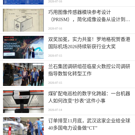
2026-07-16
巧用图像传感器模块参考设计
（PRISM），简化成像设备从设计到制
造的全流程
2026-07-16
双奖加冕，实力共鉴！罗地格祝贺香港
国际机场2026持续斩获行业大奖
2026-07-15
兰石集团调研组莅临星火数控公司调研
指导数智化转型工作
2026-07-15
煤矿配电巡检的数字化跨越：一台机器
人如何改变“抄表”这件小事
2026-07-14
订单排至11月底，武汉这家企业给全球
40多国电力设备做“CT”