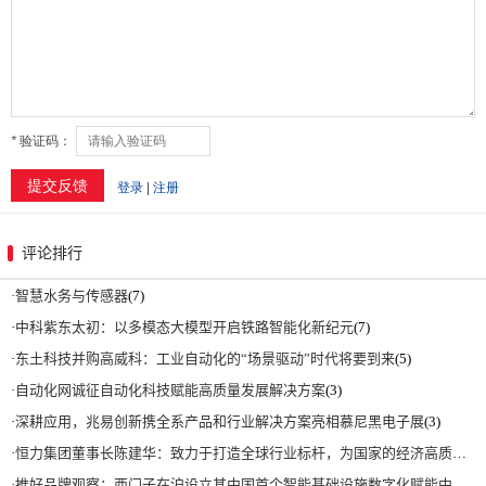
评论排行
·
智慧水务与传感器
(7)
·
中科紫东太初：以多模态大模型开启铁路智能化新纪元
(7)
·
东土科技并购高威科：工业自动化的“场景驱动”时代将要到来
(5)
·
自动化网诚征自动化科技赋能高质量发展解决方案
(3)
·
深耕应用，兆易创新携全系产品和行业解决方案亮相慕尼黑电子展
(3)
·
恒力集团董事长陈建华：致力于打造全球行业标杆，为国家的经济高质量发展贡献更大力量|上海电气集团党委书记、董事长吴磊来访
·
推好品牌观察：西门子在沪设立其中国首个智能基础设施数字化赋能中心
(2)