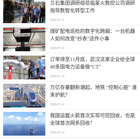
兰石集团调研组莅临星火数控公司调研
指导数智化转型工作
2026-07-15
煤矿配电巡检的数字化跨越：一台机器
人如何改变“抄表”这件小事
2026-07-14
订单排至11月底，武汉这家企业给全球
40多国电力设备做“CT”
2026-07-14
万亿存量翻新潮起，地铁 “控制心脏” 谁
来护航？
2026-07-14
我国运载火箭首次实现可控回收，也是
全球首次网系回收！
2026-07-14