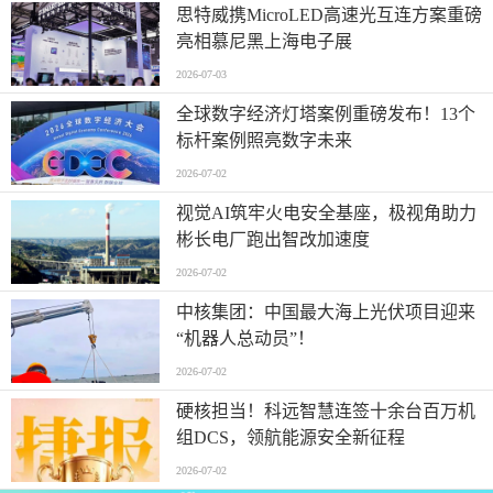
思特威携MicroLED高速光互连方案重磅
亮相慕尼黑上海电子展
2026-07-03
全球数字经济灯塔案例重磅发布！13个
标杆案例照亮数字未来
2026-07-02
视觉AI筑牢火电安全基座，极视角助力
彬长电厂跑出智改加速度
2026-07-02
中核集团：中国最大海上光伏项目迎来
“机器人总动员”！
2026-07-02
硬核担当！科远智慧连签十余台百万机
组DCS，领航能源安全新征程
2026-07-02