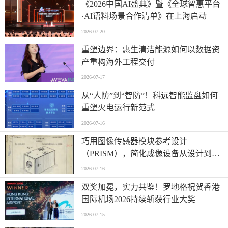
《2026中国AI盛典》暨《全球智惠平台
·AI语料场景合作清单》在上海启动
2026-07-20
重塑边界：惠生清洁能源如何以数据资
产重构海外工程交付
2026-07-17
从“人防”到“智防”！科远智能监盘如何
重塑火电运行新范式
2026-07-16
巧用图像传感器模块参考设计
（PRISM），简化成像设备从设计到制
造的全流程
2026-07-16
双奖加冕，实力共鉴！罗地格祝贺香港
国际机场2026持续斩获行业大奖
2026-07-15