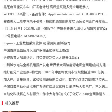
·
黑芝麻智能发布华山开发者计划 高质量赋能多元应用场景
(2)
·
WOODHEAD通讯卡备品备件：Applicom International PCU1500S7 PCU 1500 S7 V4.5.0
·
安森美和上能电气携手引领可持续能源应用的发展 两家公司合作开发高性能储能和太阳能组串式逆变器方案 以实现可持续的未来
·
【6.15-16日】2023第八届中国数字供应链创新峰会,演讲大咖阵容官宣
(2)
·
LS伺服电机APM-SB02ADK
(2)
·
Kepware 工业数据采集软件 及 常见问题解答
(2)
·
中国首款高血压介入治疗器械正式获批上市
(2)
·
维视教育大咖年终讲：打造智能制造人才培养体系
(1)
·
白鹤滩水电站全部机组投产发电 世界最大清洁能源走廊全面建成|将为建设新型能源体系、保障国家能源安全、实现“双碳”目标提供有力支撑
·
推好细分产业观察--物联网：2026年中国物联网市场规模接近3000亿美元 智慧工厂、智慧城市、智慧电网等将占60%以上
·
加大在用计量器具、试验检测设备的自动化、数字化改造力度|市场监管总局 工业和信息化部 关于促进企业计量能力提升的指导意见
·
全国首套自动化虚拟电厂系统在深圳试运行 功能匹敌大型电厂，已入选国际典型案例
·
自动化科技将在乡村振兴工作中大有作为|《关于做好2023年全面推进乡村振兴重点工作的意见》发布
相关推荐