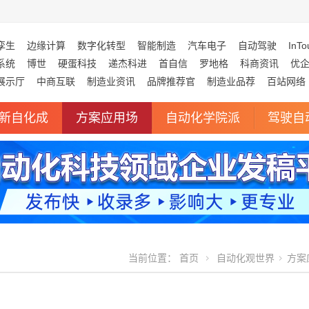
孪生
边缘计算
数字化转型
智能制造
汽车电子
自动驾驶
InTo
系统
博世
硬蛋科技
递杰科进
首自信
罗地格
科商资讯
优
展示厅
中商互联
制造业资讯
品牌推荐官
制造业品荐
百站网络
新自化成
方案应用场
自动化学院派
驾驶自
当前位置：
首页
自动化观世界
方案