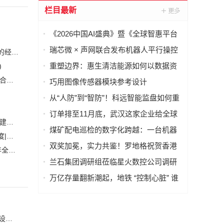
栏目最新
《2026中国AI盛典》暨《全球智惠平台
·AI语料场景合作清单》在上海启动
瑞芯微 × 声网联合发布机器人平行操控
恒力集团董事长陈建华：致力于打造全球行业标杆，为国家的经济高质量发展贡献更大力量|上海电气集团党委书记、董事长吴磊来访
一体化解决方案
重塑边界：惠生清洁能源如何以数据资
)
产重构海外工程交付
安森美和上能电气携手引领可持续能源应用的发展 两家公司合作开发高性能储能和太阳能组串式逆变器方案 以实现可持续的未来
(2)
巧用图像传感器模块参考设计
（PRISM），简化成像设备从设计到制
从“人防”到“智防”！科远智能监盘如何重
造的全流程
塑火电运行新范式
订单排至11月底，武汉这家企业给全球
白鹤滩水电站全部机组投产发电 世界最大清洁能源走廊全面建成|将为建设新型能源体系、保障国家能源安全、实现“双碳”目标提供有力支撑
40多国电力设备做“CT”
煤矿配电巡检的数字化跨越：一台机器
加大在用计量器具、试验检测设备的自动化、数字化改造力度|市场监管总局 工业和信息化部 关于促进企业计量能力提升的指导意见
(
人如何改变“抄表”这件小事
双奖加冕，实力共鉴！罗地格祝贺香港
自动化科技将在乡村振兴工作中大有作为|《关于做好2023年全面推进乡村振兴重点工作的意见》发布
(1)
国际机场2026持续斩获行业大奖
兰石集团调研组莅临星火数控公司调研
指导数智化转型工作
万亿存量翻新潮起，地铁 “控制心脏” 谁
来护航？
巧用图像传感器模块参考设计（PRISM），简化成像设备从设计到制造的全流程