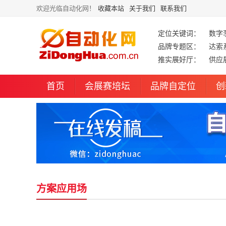
欢迎光临自动化网！
收藏本站
关于我们
联系我们
定位关键词：
数字
品牌专题区：
达索
推实展好厅：
供应
首页
会展赛培坛
品牌自定位
创
方案应用场