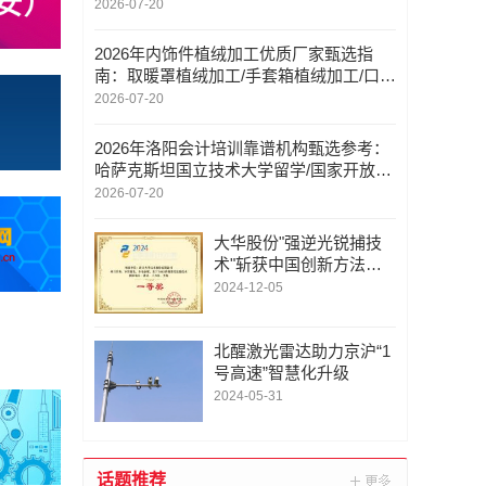
2026-07-20
2026年内饰件植绒加工优质厂家甄选指
南：取暖罩植绒加工/手套箱植绒加工/口红
壳植绒加工/扶手箱植绒加工/工艺
2026-07-20
2026年洛阳会计培训靠谱机构甄选参考：
哈萨克斯坦国立技术大学留学/国家开放大
学/成人高考/社工培训/资质
2026-07-20
大华股份"强逆光锐捕技
术"斩获中国创新方法大
赛一等奖
2024-12-05
北醒激光雷达助力京沪“1
号高速”智慧化升级
2024-05-31
话题推荐