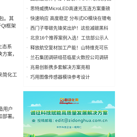
入选工信部人工智能典型案例
思特威携MicroLED高速光互连方案重磅
亮相慕尼黑上海电子展
快速响应 高度稳定 分布式IO模块在锂电
包。其
池制造的优势揭秘 | 支持Modbus、
Qt框架
西门子零碳先锋奖出炉！这些减碳黑科
MQTT、OPC UA、Profinet、
技太能打！
北京16个推荐案例入选！工信部公示人
EtherCAT、Ethernet/IP、BACnet/IP等多
工智能应用典型案例
生态系
种协议
释放航空复材加工产能！山特维克可乐
决方案，
满锯齿刃铣刀从源头解决四大铣削工艺
兰石集团调研组莅临星火数控公司调研
痛点
指导数智化转型工作
兆易创新携多套解决方案亮相
CIIF2025，助力人形机器人落地
来简化工
巧用图像传感器模块参考设计
（PRISM），简化成像设备从设计到制
造的全流程
打造用户
和部署。