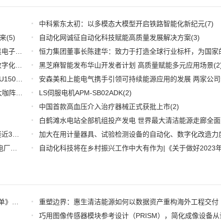
中科紫东太初：以多模态大模型开启铁路智能化新纪元
(7)
来
(5)
自动化网诚征自动化科技赋能高质量发展解决方案
(3)
深耕应用，兆易创新携全系产品和行业解决方案亮相慕尼黑电子展
(3)
推好品牌观察：西门子在沪设立其中国首个智能基础设施数字化赋能中心
黑芝麻智能发布华山开发者计划 高质量赋能多元应用场景
(2)
(2
WOODHEAD通讯卡备品备件：Applicom International PCU1500S7 PCU 1500 S7 V4.5.0
(2)
【6.15-16日】2023第八届中国数字供应链创新峰会,演讲大咖阵容官宣
(2)
LS伺服电机APM-SB02ADK
(2)
中国首款高血压介入治疗器械正式获批上市
(2)
推好细分产业观察--物联网：2026年中国物联网市场规模接近3000亿美元 智慧工厂、智慧城市、智慧电网等将占60%以上
(1)
全国首套自动化虚拟电厂系统在深圳试运行 功能匹敌大型电厂，已入选国际典型案例
(1)
《2026中国AI盛典》暨《全球智惠平台·AI语料场景合作清单》在上海启动
重塑边界：惠生清洁能源如何以数据资产重构海外工程交付