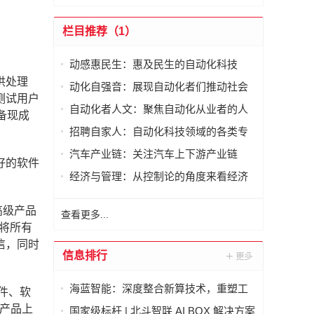
栏目推荐（1）
动感惠民生：惠及民生的自动化科技
供处理
动化自强音：展现自动化者们推动社会
测试用户
进步发出的响亮声音
自动化者人文：聚焦自动化从业者的人
备现成
文思考
招聘自家人：自动化科技领域的各类专
家及人才需求资讯
汽车产业链：关注汽车上下游产业链
好的软件
经济与管理：从控制论的角度来看经济
与管理
高级产品
查看更多...
以将所有
信，同时
信息排行
海蓝智能：深度整合新算技术，重塑工
件
、
软
业读码器服务新标杆
产品
上
国家级标杆 | 北斗智联 AI BOX 解决方案