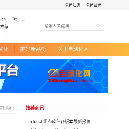
会员注册
|
会员登录
uch
iFix
...
企推荐
...
...
动化
推好新品榜
关于自动化网
应用场
推荐商讯
InTouch组态软件各版本最新报价