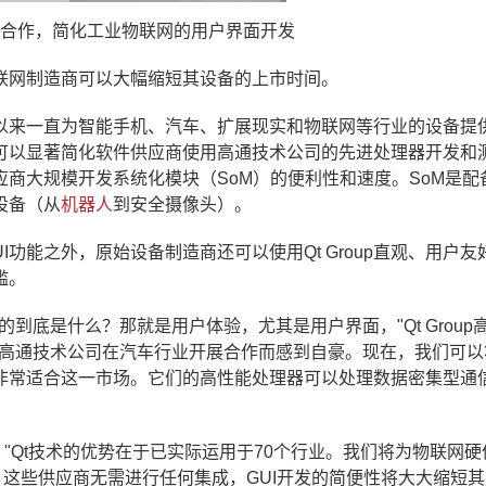
通公司合作，简化工业物联网的用户界面开发
联网制造商可以大幅缩短其设备的上市时间。
以来一直为智能手机、汽车、扩展现实和物联网等行业的设备提
上，可以显著简化软件供应商使用高通技术公司的先进处理器开发和
应商大规模开发系统化模块（SoM）的便利性和速度。SoM是配
设备（从
机器人
到安全摄像头）。
功能之外，原始设备制造商还可以使用Qt Group直观、用户友
槛。
到底是什么？那就是用户体验，尤其是用户界面，"Qt Group
年来一直为能与高通技术公司在汽车行业开展合作而感到自豪。现在，我们可
非常适合这一市场。它们的高性能处理器可以处理数据密集型通
：
"Qt
技术的优势在于
已实际运用于
7
0
个行业。我们将为物联网硬
。这些供应商无需进行任何集成，
GUI
开发的简便性
将
大大缩短
其