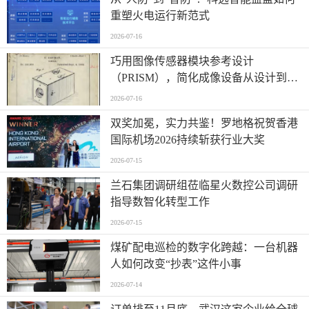
重塑火电运行新范式
2026-07-16
巧用图像传感器模块参考设计
（PRISM），简化成像设备从设计到制
造的全流程
2026-07-16
双奖加冕，实力共鉴！罗地格祝贺香港
国际机场2026持续斩获行业大奖
2026-07-15
兰石集团调研组莅临星火数控公司调研
指导数智化转型工作
2026-07-15
煤矿配电巡检的数字化跨越：一台机器
人如何改变“抄表”这件小事
2026-07-14