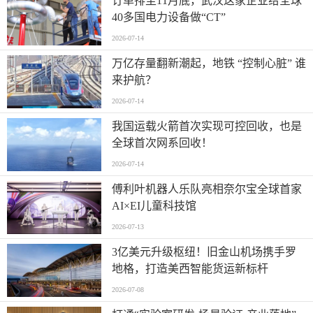
订单排至11月底，武汉这家企业给全球
40多国电力设备做“CT”
2026-07-14
万亿存量翻新潮起，地铁 “控制心脏” 谁
来护航？
2026-07-14
我国运载火箭首次实现可控回收，也是
全球首次网系回收！
2026-07-14
傅利叶机器人乐队亮相奈尔宝全球首家
AI×EI儿童科技馆
2026-07-13
​3亿美元升级枢纽！旧金山机场携手罗
地格，打造美西智能货运新标杆
2026-07-08