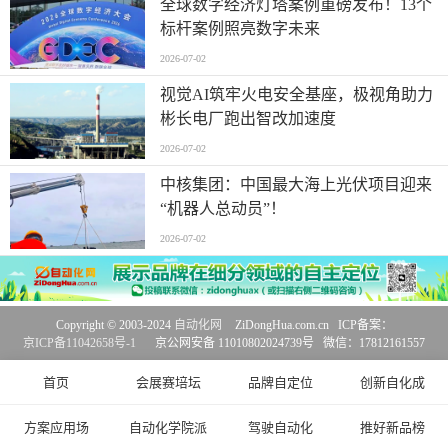
全球数字经济灯塔案例重磅发布！13个
标杆案例照亮数字未来
2026-07-02
视觉AI筑牢火电安全基座，极视角助力
彬长电厂跑出智改加速度
2026-07-02
中核集团：中国最大海上光伏项目迎来
“机器人总动员”！
2026-07-02
Copyright © 2003-2024
自动化网
ZiDongHua.com.cn ICP备案：
京ICP备11042658号-1
京公网安备 11010802024739号 微信：17812161557
首页
会展赛培坛
品牌自定位
创新自化成
方案应用场
自动化学院派
驾驶自动化
推好新品榜