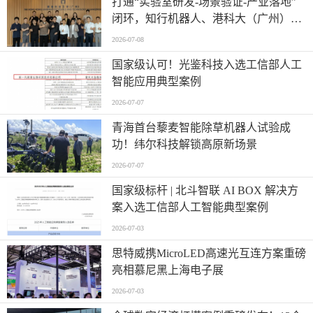
打通“实验室研发-场景验证-产业落地”
闭环，知行机器人、港科大（广州）、
北京粤电三方联合解锁城市服务机器人
2026-07-08
规模化应用
国家级认可！光鉴科技入选工信部人工
智能应用典型案例
2026-07-07
青海首台藜麦智能除草机器人试验成
功！纬尔科技解锁高原新场景
2026-07-07
国家级标杆 | 北斗智联 AI BOX 解决方
案入选工信部人工智能典型案例
2026-07-03
思特威携MicroLED高速光互连方案重磅
亮相慕尼黑上海电子展
2026-07-03