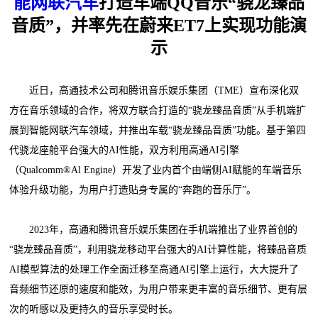
能网联汽车
打造车端QQ音乐“骁龙臻品
音质”，并率先在蔚来ET7上实现功能演
示
近日，高通技术公司和腾讯音乐娱乐集团（TME）宣布深化双
方在音乐领域的合作，将双方联合打造的“骁龙臻品音质”从手机端扩
展到智能网联汽车领域，并推出车载“骁龙臻品音质”功能。基于第四
代骁龙座舱平台强大的AI性能，双方利用高通AI引擎
（Qualcomm®Al Engine）开发了业内首个由端侧AI赋能的车端音乐
体验升级功能，为用户打造贴身专属的“奔跑的音乐厅”。
2023年，高通和腾讯音乐娱乐集团在手机端推出了业界首创的
“骁龙臻品音质”，利用骁龙移动平台强大的AI计算性能，将臻品音质
AI模型算法的处理工作全面迁移至高通AI引擎上运行，大大提升了
音频细节还原的速度和能效，为用户带来更丰富的音乐细节、更有层
次的听感以及更持久的音乐享受时长。