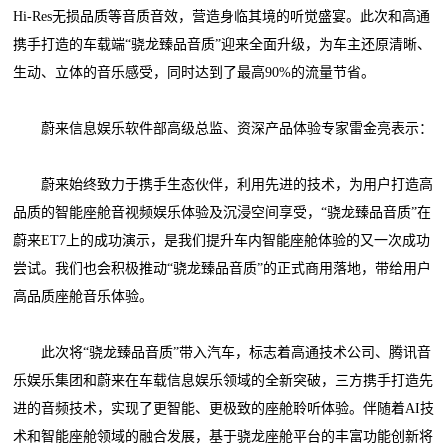
Hi-Res无损品质等音质音效，营造身临其境的听觉盛宴。此次和高通
携手打造的车载端“骁龙臻品音质”迎来全面升级，为车主还原清晰、
生动、立体的音乐感受，同时达到了最高90%的流量节省。
蔚来信息娱乐软件部高级总监、资深产品体验专家雷金亮表示：
蔚来始终致力于携手生态伙伴，利用先进的技术，为用户打造高
品质的智能座舱音视频娱乐体验及沉浸空间享受，“骁龙臻品音质”在
蔚来ET7上的成功演示，是我们提升车内智能座舱体验的又一次成功
尝试。我们也会积极推动“骁龙臻品音质”的正式商用落地，带给用户
高品质座舱音乐体验。
此次将“骁龙臻品音质”带入汽车，标志着高通技术公司、腾讯音
乐娱乐集团和蔚来在车载信息娱乐领域的全新突破，三方携手打造先
进的音频技术，实现了更智能、更极致的座舱聆听体验。伴随着AI技
术和智能座舱领域的融合发展，基于骁龙座舱平台的丰富功能创新将