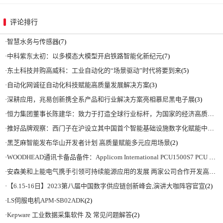
评论排行
·
智慧水务与传感器
(7)
·
中科紫东太初：以多模态大模型开启铁路智能化新纪元
(7)
·
东土科技并购高威科：工业自动化的“场景驱动”时代将要到来
(5)
·
自动化网诚征自动化科技赋能高质量发展解决方案
(3)
·
深耕应用，兆易创新携全系产品和行业解决方案亮相慕尼黑电子展
(3)
·
恒力集团董事长陈建华：致力于打造全球行业标杆，为国家的经济高质量发展贡献更大力量|上海电气集团党委书记、董事长吴磊来访
·
推好品牌观察：西门子在沪设立其中国首个智能基础设施数字化赋能中心
(2)
·
黑芝麻智能发布华山开发者计划 高质量赋能多元应用场景
(2)
·
WOODHEAD通讯卡备品备件：Applicom International PCU1500S7 PCU 1500 S7 V4.5.0
·
安森美和上能电气携手引领可持续能源应用的发展 两家公司合作开发高性能储能和太阳能组串式逆变器方案 以实现可持续的未来
·
【6.15-16日】2023第八届中国数字供应链创新峰会,演讲大咖阵容官宣
(2)
·
LS伺服电机APM-SB02ADK
(2)
·
Kepware 工业数据采集软件 及 常见问题解答
(2)