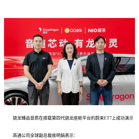
骁龙臻品音质在搭载第四代骁龙座舱平台的蔚来ET7上成功演示
高通公司全球副总裁侯明娟表示：