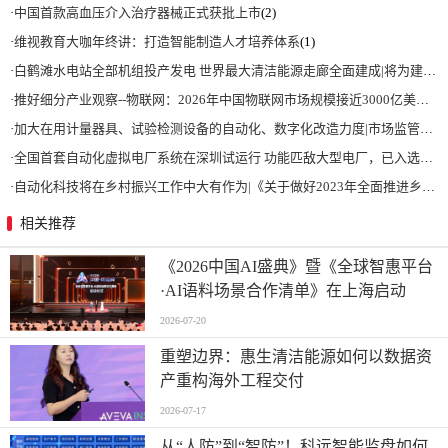
·
中国首款高血压介入治疗器械正式获批上市
(2)
·
维视教育大咖年终讲：打造智能制造人才培养体系
(1)
·
白鹤滩水电站全部机组投产发电 世界最大清洁能源走廊全面建成|将为建设新型能源体系、保障国家能源安全、实现“双碳”目标提供有力支撑
·
推好细分产业观察--物联网：2026年中国物联网市场规模接近3000亿美元 智慧工厂、智慧城市、智慧电网等将占60%以上
·
加大在用计量器具、试验检测设备的自动化、数字化改造力度|市场监管总局 工业和信息化部 关于促进企业计量能力提升的指导意见
·
全国首套自动化虚拟电厂系统在深圳试运行 功能匹敌大型电厂，已入选国际典型案例
·
自动化科技将在乡村振兴工作中大有作为|《关于做好2023年全面推进乡村振兴重点工作的意见》发布
相关推荐
《2026中国AI盛典》暨《全球智惠平台
·AI语料场景合作清单》在上海启动
2026-07-20
重塑边界：惠生清洁能源如何以数据资
产重构海外工程交付
2026-07-17
从“人防”到“智防”！科远智能监盘如何