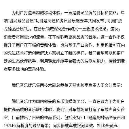
为用户打造卓越的移动体验，一直是骁龙品牌的目标和使命。车
端“骁龙臻品音质”功能是高通和腾讯音乐继去年共同发布手机端“骁
龙臻品音质”后，在音乐领域深化合作的又一重要技术成果，这次，
消费者将用更少的流量，在车端聆听更高品质的音乐。这一合作不仅
提升了用户在车端的音频体验，也为基于产业协作、利用包括AI在内
的先进技术打造创新解决方案树立了新的标杆，我们希望可以和更广
泛的生态伙伴携手，利用骁龙座舱平台强大的端侧AI能力，带给消费
者更多惊艳的驾乘体验。
腾讯音乐娱乐集团技术副总裁兼天琴实验室负责人周文江表示：
腾讯音乐作为国内领先的音乐流媒体平台，一直在致力于为用户
提供高品质的音乐聆听体验，我们针对车载场景打造了车载声音实验
室。目前推出了自研的臻品系列，包括支持7.1.4通道的臻品全景声和
192kHz解析度的臻品母带；同步搭载车载银河音效、杜比全景声、