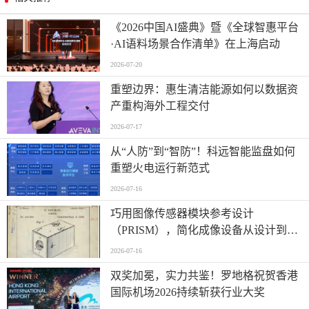
《2026中国AI盛典》暨《全球智惠平台
·AI语料场景合作清单》在上海启动
2026-07-20
重塑边界：惠生清洁能源如何以数据资
产重构海外工程交付
2026-07-17
从“人防”到“智防”！科远智能监盘如何
重塑火电运行新范式
2026-07-16
巧用图像传感器模块参考设计
（PRISM），简化成像设备从设计到制
造的全流程
2026-07-16
双奖加冕，实力共鉴！罗地格祝贺香港
国际机场2026持续斩获行业大奖