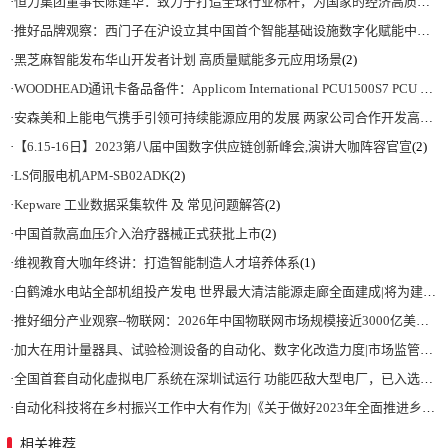
·
恒力集团董事长陈建华：致力于打造全球行业标杆，为国家的经济高质量发展贡献更大力量|上海电气集团党委书记、董事长吴磊来访
·
推好品牌观察：西门子在沪设立其中国首个智能基础设施数字化赋能中心
(2)
·
黑芝麻智能发布华山开发者计划 高质量赋能多元应用场景
(2)
·
WOODHEAD通讯卡备品备件：Applicom International PCU1500S7 PCU 1500 S7 V4.5.0
·
安森美和上能电气携手引领可持续能源应用的发展 两家公司合作开发高性能储能和太阳能组串式逆变器方案 以实现可持续的未来
·
【6.15-16日】2023第八届中国数字供应链创新峰会,演讲大咖阵容官宣
(2)
·
LS伺服电机APM-SB02ADK
(2)
·
Kepware 工业数据采集软件 及 常见问题解答
(2)
·
中国首款高血压介入治疗器械正式获批上市
(2)
·
维视教育大咖年终讲：打造智能制造人才培养体系
(1)
·
白鹤滩水电站全部机组投产发电 世界最大清洁能源走廊全面建成|将为建设新型能源体系、保障国家能源安全、实现“双碳”目标提供有力支撑
·
推好细分产业观察--物联网：2026年中国物联网市场规模接近3000亿美元 智慧工厂、智慧城市、智慧电网等将占60%以上
·
加大在用计量器具、试验检测设备的自动化、数字化改造力度|市场监管总局 工业和信息化部 关于促进企业计量能力提升的指导意见
·
全国首套自动化虚拟电厂系统在深圳试运行 功能匹敌大型电厂，已入选国际典型案例
·
自动化科技将在乡村振兴工作中大有作为|《关于做好2023年全面推进乡村振兴重点工作的意见》发布
相关推荐