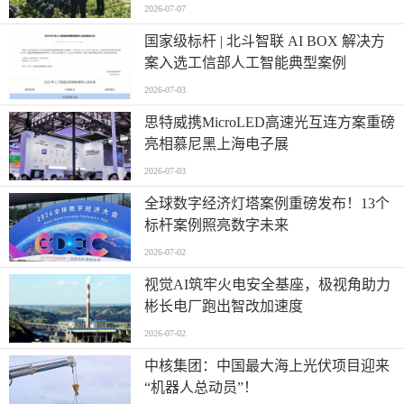
2026-07-07
国家级标杆 | 北斗智联 AI BOX 解决方
案入选工信部人工智能典型案例
2026-07-03
思特威携MicroLED高速光互连方案重磅
亮相慕尼黑上海电子展
2026-07-03
全球数字经济灯塔案例重磅发布！13个
标杆案例照亮数字未来
2026-07-02
视觉AI筑牢火电安全基座，极视角助力
彬长电厂跑出智改加速度
2026-07-02
中核集团：中国最大海上光伏项目迎来
“机器人总动员”！