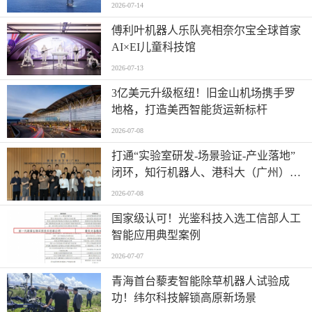
2026-07-14
傅利叶机器人乐队亮相奈尔宝全球首家
AI×EI儿童科技馆
2026-07-13
​3亿美元升级枢纽！旧金山机场携手罗
地格，打造美西智能货运新标杆
2026-07-08
打通“实验室研发-场景验证-产业落地”
闭环，知行机器人、港科大（广州）、
北京粤电三方联合解锁城市服务机器人
2026-07-08
规模化应用
国家级认可！光鉴科技入选工信部人工
智能应用典型案例
2026-07-07
青海首台藜麦智能除草机器人试验成
功！纬尔科技解锁高原新场景