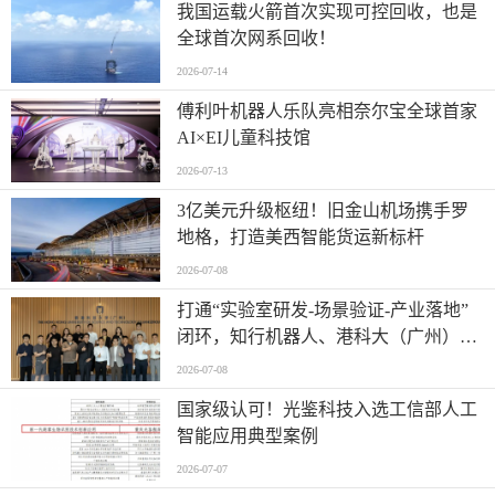
我国运载火箭首次实现可控回收，也是
全球首次网系回收！
2026-07-14
傅利叶机器人乐队亮相奈尔宝全球首家
AI×EI儿童科技馆
2026-07-13
​3亿美元升级枢纽！旧金山机场携手罗
地格，打造美西智能货运新标杆
2026-07-08
打通“实验室研发-场景验证-产业落地”
闭环，知行机器人、港科大（广州）、
北京粤电三方联合解锁城市服务机器人
2026-07-08
规模化应用
国家级认可！光鉴科技入选工信部人工
智能应用典型案例
2026-07-07