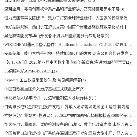
·
自动化网诚征自动化科技赋能高质量发展解决方案
(3)
·
深耕应用，兆易创新携全系产品和行业解决方案亮相慕尼黑电子展
(3)
·
恒力集团董事长陈建华：致力于打造全球行业标杆，为国家的经济高质量发展贡献更大力量|上海电气集团党委书记、董事长吴磊来访
·
推好品牌观察：西门子在沪设立其中国首个智能基础设施数字化赋能中心
(2)
·
黑芝麻智能发布华山开发者计划 高质量赋能多元应用场景
(2)
·
WOODHEAD通讯卡备品备件：Applicom International PCU1500S7 PCU 1500 S7 V4.5.0
·
安森美和上能电气携手引领可持续能源应用的发展 两家公司合作开发高性能储能和太阳能组串式逆变器方案 以实现可持续的未来
·
【6.15-16日】2023第八届中国数字供应链创新峰会,演讲大咖阵容官宣
(2)
·
LS伺服电机APM-SB02ADK
(2)
·
Kepware 工业数据采集软件 及 常见问题解答
(2)
·
中国首款高血压介入治疗器械正式获批上市
(2)
·
维视教育大咖年终讲：打造智能制造人才培养体系
(1)
·
白鹤滩水电站全部机组投产发电 世界最大清洁能源走廊全面建成|将为建设新型能源体系、保障国家能源安全、实现“双碳”目标提供有力支撑
·
推好细分产业观察--物联网：2026年中国物联网市场规模接近3000亿美元 智慧工厂、智慧城市、智慧电网等将占60%以上
·
加大在用计量器具、试验检测设备的自动化、数字化改造力度|市场监管总局 工业和信息化部 关于促进企业计量能力提升的指导意见
·
全国首套自动化虚拟电厂系统在深圳试运行 功能匹敌大型电厂，已入选国际典型案例