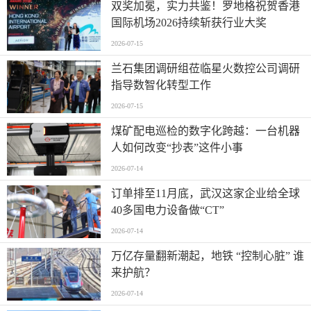
双奖加冕，实力共鉴！罗地格祝贺香港
国际机场2026持续斩获行业大奖
2026-07-15
兰石集团调研组莅临星火数控公司调研
指导数智化转型工作
2026-07-15
煤矿配电巡检的数字化跨越：一台机器
人如何改变“抄表”这件小事
2026-07-14
订单排至11月底，武汉这家企业给全球
40多国电力设备做“CT”
2026-07-14
万亿存量翻新潮起，地铁 “控制心脏” 谁
来护航？
2026-07-14