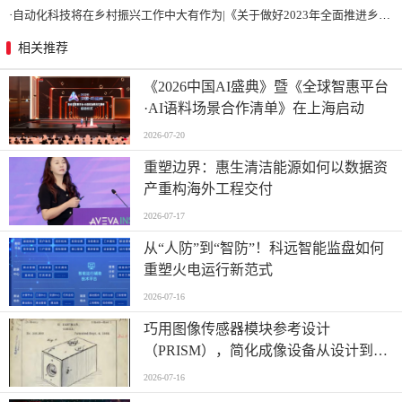
·
自动化科技将在乡村振兴工作中大有作为|《关于做好2023年全面推进乡村振兴重点工作的意见》发布
相关推荐
《2026中国AI盛典》暨《全球智惠平台
·AI语料场景合作清单》在上海启动
2026-07-20
重塑边界：惠生清洁能源如何以数据资
产重构海外工程交付
2026-07-17
从“人防”到“智防”！科远智能监盘如何
重塑火电运行新范式
2026-07-16
巧用图像传感器模块参考设计
（PRISM），简化成像设备从设计到制
造的全流程
2026-07-16