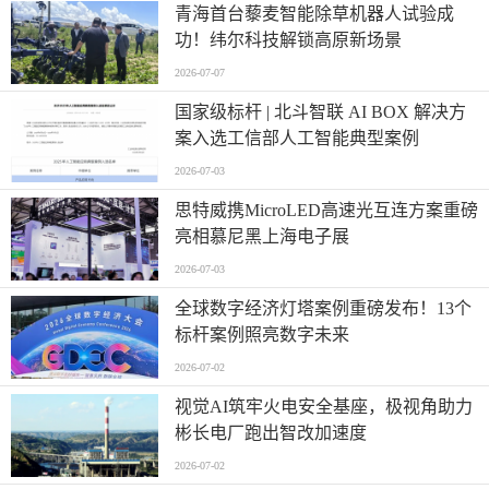
青海首台藜麦智能除草机器人试验成
功！纬尔科技解锁高原新场景
2026-07-07
国家级标杆 | 北斗智联 AI BOX 解决方
案入选工信部人工智能典型案例
2026-07-03
思特威携MicroLED高速光互连方案重磅
亮相慕尼黑上海电子展
2026-07-03
全球数字经济灯塔案例重磅发布！13个
标杆案例照亮数字未来
2026-07-02
视觉AI筑牢火电安全基座，极视角助力
彬长电厂跑出智改加速度
2026-07-02