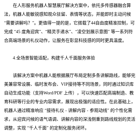
在人形服务机器人智慧展厅解决方案中，依托多传感器融合算
法，机器人能敏锐感知观众驻留、表情等状态，并能即时主动问候
“需要讲解吗？”。更值得一提的是，它搭载了44自由度精准控制，可
完成 “45 度角迎宾”、“精灵手递水”、“凌空划展示意图” 等一系列符
合高端场景的礼仪动作，让服务在彰显科技感的同时更具温度。
4.全场景智能适配，构建千人千面服务体验
该解决方案中机器人能根据展厅布局定制多条讲解路线，能够完
美兼容常设展、临时发布会、VIP接待等不同场景，同时通过知识库
自动生成功能（支持Word/PDF 上传），可以快速匹配高端制造、教
育科研等行业的专业内容需求，展现出极强的适应性。在此基础上，
机器人通过精准响应 “接待礼仪 - 讲解内容 - 参观动线” 的个性化需
求，从迎宾问候的语气语调、讲解内容的深浅侧重到路线规划的灵活
调整，实现 “千人千面” 的定制化服务闭环。