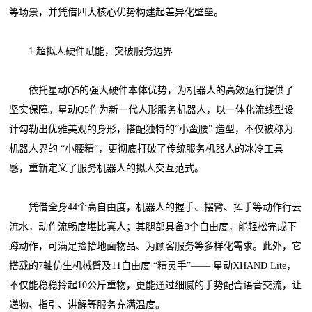
等场景，并凭借四大核心优势构建起差异化壁垒。
1.超拟人硬件赋能，突破服务边界
依托星动Q5的强大硬件本体优势，为机器人的高效运行提供了
坚实保障。星动Q5作为新一代人形服务机器人，以一体化流线型设
计勾勒出优雅美观的身形，搭配独特的“小蛮腰” 造型，不仅被称为
机器人界的 “小腰精”，更彻底打破了传统服务机器人的冰冷工具
感，重新定义了服务机器人的拟人交互范式。
凭借全身44个高自由度，机器人的握手、摆臂、挥手等动作行云
流水，动作流畅度堪比真人；其腿部具备3个自由度，能轻松完成下
蹲动作，可满足捡拾地面物品、为顾客服务等多样化需求。此外，它
搭载的7轴仿生机械臂及11自由度 “精灵手”—— 星动XHAND Lite，
不仅能稳稳拎起10公斤重物，更能通过细腻的手势配合语音交流，让
递物、指引、讲解等服务充满温度。