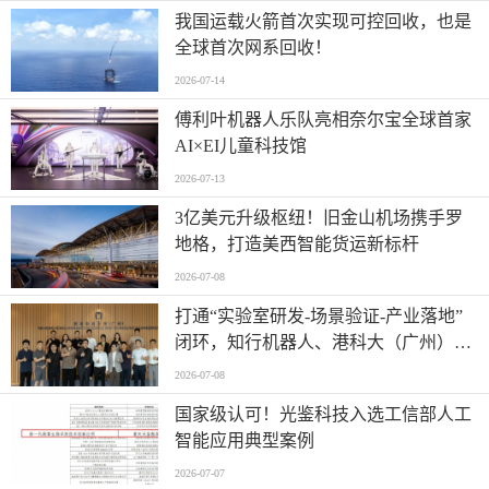
我国运载火箭首次实现可控回收，也是
全球首次网系回收！
2026-07-14
傅利叶机器人乐队亮相奈尔宝全球首家
AI×EI儿童科技馆
2026-07-13
​3亿美元升级枢纽！旧金山机场携手罗
地格，打造美西智能货运新标杆
2026-07-08
打通“实验室研发-场景验证-产业落地”
闭环，知行机器人、港科大（广州）、
北京粤电三方联合解锁城市服务机器人
2026-07-08
规模化应用
国家级认可！光鉴科技入选工信部人工
智能应用典型案例
2026-07-07