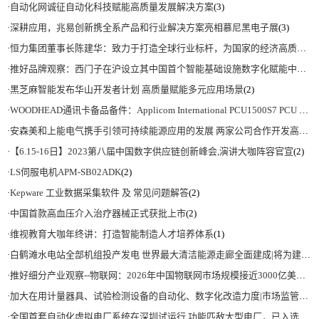
·
自动化网诚征自动化科技赋能高质量发展解决方案
(3)
·
深耕应用，兆易创新携全系产品和行业解决方案亮相慕尼黑电子展
(3)
·
恒力集团董事长陈建华：致力于打造全球行业标杆，为国家的经济高质量发展贡献更大力量|上海电气集团党委书记、董事长吴磊来访
·
推好品牌观察：西门子在沪设立其中国首个智能基础设施数字化赋能中心
(2)
·
黑芝麻智能发布华山开发者计划 高质量赋能多元应用场景
(2)
·
WOODHEAD通讯卡备品备件：Applicom International PCU1500S7 PCU 1500 S7 V4.5.0
·
安森美和上能电气携手引领可持续能源应用的发展 两家公司合作开发高性能储能和太阳能组串式逆变器方案 以实现可持续的未来
·
【6.15-16日】2023第八届中国数字供应链创新峰会,演讲大咖阵容官宣
(2)
·
LS伺服电机APM-SB02ADK
(2)
·
Kepware 工业数据采集软件 及 常见问题解答
(2)
·
中国首款高血压介入治疗器械正式获批上市
(2)
·
维视教育大咖年终讲：打造智能制造人才培养体系
(1)
·
白鹤滩水电站全部机组投产发电 世界最大清洁能源走廊全面建成|将为建设新型能源体系、保障国家能源安全、实现“双碳”目标提供有力支撑
·
推好细分产业观察--物联网：2026年中国物联网市场规模接近3000亿美元 智慧工厂、智慧城市、智慧电网等将占60%以上
·
加大在用计量器具、试验检测设备的自动化、数字化改造力度|市场监管总局 工业和信息化部 关于促进企业计量能力提升的指导意见
·
全国首套自动化虚拟电厂系统在深圳试运行 功能匹敌大型电厂，已入选国际典型案例