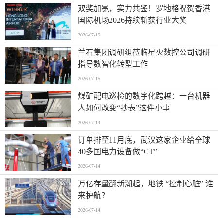
双奖加冕，实力共鉴！罗地格祝贺香港
国际机场2026持续斩获行业大奖
2026-07-15
兰石集团调研组莅临星火数控公司调研
指导数智化转型工作
2026-07-15
煤矿配电巡检的数字化跨越：一台机器
人如何改变“抄表”这件小事
2026-07-14
订单排至11月底，武汉这家企业给全球
40多国电力设备做“CT”
2026-07-14
万亿存量翻新潮起，地铁 “控制心脏” 谁
来护航？
2026-07-14