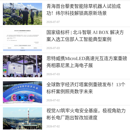
青海首台藜麦智能除草机器人试验成
功！纬尔科技解锁高原新场景
2026-07-07
国家级标杆 | 北斗智联 AI BOX 解决方
案入选工信部人工智能典型案例
2026-07-03
思特威携MicroLED高速光互连方案重磅
亮相慕尼黑上海电子展
2026-07-03
全球数字经济灯塔案例重磅发布！13个
标杆案例照亮数字未来
2026-07-02
视觉AI筑牢火电安全基座，极视角助力
彬长电厂跑出智改加速度
2026-07-02