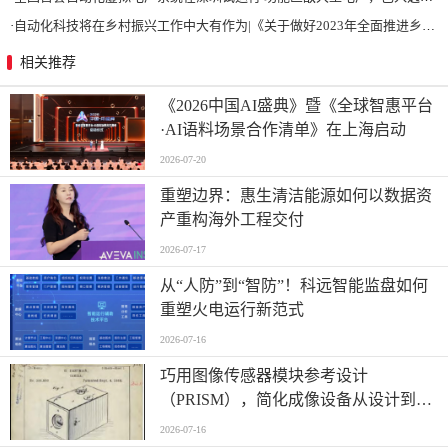
·
自动化科技将在乡村振兴工作中大有作为|《关于做好2023年全面推进乡村振兴重点工作的意见》发布
相关推荐
《2026中国AI盛典》暨《全球智惠平台
·AI语料场景合作清单》在上海启动
2026-07-20
重塑边界：惠生清洁能源如何以数据资
产重构海外工程交付
2026-07-17
从“人防”到“智防”！科远智能监盘如何
重塑火电运行新范式
2026-07-16
巧用图像传感器模块参考设计
（PRISM），简化成像设备从设计到制
造的全流程
2026-07-16