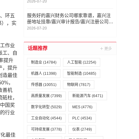
2026-07-20
服务好的嘉兴财务公司哪家靠谱，嘉兴注
法、环五
册地址挂靠/嘉兴审计报告/嘉兴注册公司/
书），实
嘉兴会计公司，嘉兴财务公司哪家好
2026-07-20
员工作业
话题推荐
派工、自
率提升
制造业
(14784)
人工智能
(12254)
产，提升
机器人
(11398)
智能制造
(10485)
创造最佳
0%，
传感器
(10051)
物联网
(7817)
改善机
高质量发展
(7399)
新能源汽车
(6471)
流砥柱，
造中国奖
数字化转型
(5029)
MES
(4776)
制的行业
工业自动化
(4544)
PLC
(4534)
可持续发展
(3778)
仪表
(2749)
字化最佳