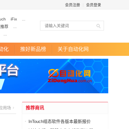
会员注册
|
会员登录
uch
iFix
...
企推荐
...
...
动化
推好新品榜
关于自动化网
应用场
推荐商讯
InTouch组态软件各版本最新报价