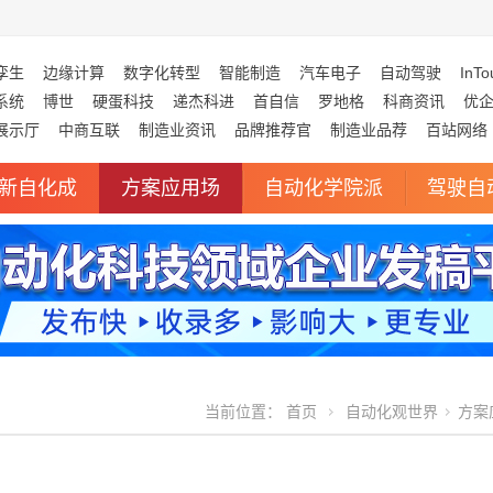
孪生
边缘计算
数字化转型
智能制造
汽车电子
自动驾驶
InTo
系统
博世
硬蛋科技
递杰科进
首自信
罗地格
科商资讯
优
展示厅
中商互联
制造业资讯
品牌推荐官
制造业品荐
百站网络
新自化成
方案应用场
自动化学院派
驾驶自
当前位置：
首页
自动化观世界
方案