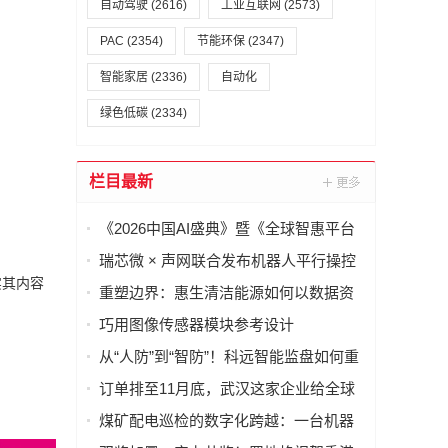
自动驾驶
(2616)
工业互联网
(2573)
PAC
(2354)
节能环保
(2347)
智能家居
(2336)
自动化
绿色低碳
(2334)
栏目最新
《2026中国AI盛典》暨《全球智惠平台
·AI语料场景合作清单》在上海启动
瑞芯微 × 声网联合发布机器人平行操控
实其内容
一体化解决方案
重塑边界：惠生清洁能源如何以数据资
产重构海外工程交付
巧用图像传感器模块参考设计
（PRISM），简化成像设备从设计到制
从“人防”到“智防”！科远智能监盘如何重
造的全流程
塑火电运行新范式
订单排至11月底，武汉这家企业给全球
40多国电力设备做“CT”
煤矿配电巡检的数字化跨越：一台机器
人如何改变“抄表”这件小事