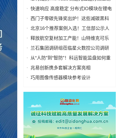
亮相慕尼黑上海电子展
快速响应 高度稳定 分布式IO模块在锂电
池制造的优势揭秘 | 支持Modbus、
西门子零碳先锋奖出炉！这些减碳黑科
MQTT、OPC UA、Profinet、
技太能打！
北京16个推荐案例入选！工信部公示人
EtherCAT、Ethernet/IP、BACnet/IP等多
工智能应用典型案例
种协议
释放航空复材加工产能！山特维克可乐
满锯齿刃铣刀从源头解决四大铣削工艺
兰石集团调研组莅临星火数控公司调研
痛点
指导数智化转型工作
从“人防”到“智防”！科远智能监盘如何重
塑火电运行新范式
兆易创新携多套解决方案亮相
CIIF2025，助力人形机器人落地
巧用图像传感器模块参考设计
（PRISM），简化成像设备从设计到制
造的全流程