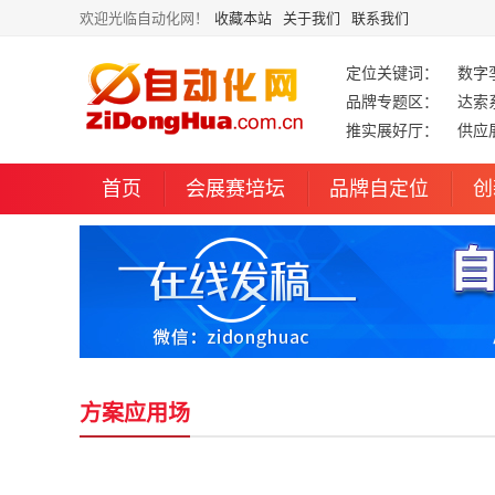
欢迎光临自动化网！
收藏本站
关于我们
联系我们
定位关键词：
数字
品牌专题区：
达索
推实展好厅：
供应
首页
会展赛培坛
品牌自定位
创
方案应用场