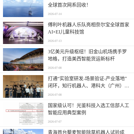
全球首次网系回收！
2026-07-14
傅利叶机器人乐队亮相奈尔宝全球首家
AI×EI儿童科技馆
2026-07-13
​3亿美元升级枢纽！旧金山机场携手罗
地格，打造美西智能货运新标杆
2026-07-08
打通“实验室研发-场景验证-产业落地”
闭环，知行机器人、港科大（广州）、
北京粤电三方联合解锁城市服务机器人
2026-07-08
规模化应用
国家级认可！光鉴科技入选工信部人工
智能应用典型案例
2026-07-07
青海首台藜麦智能除草机器人试验成