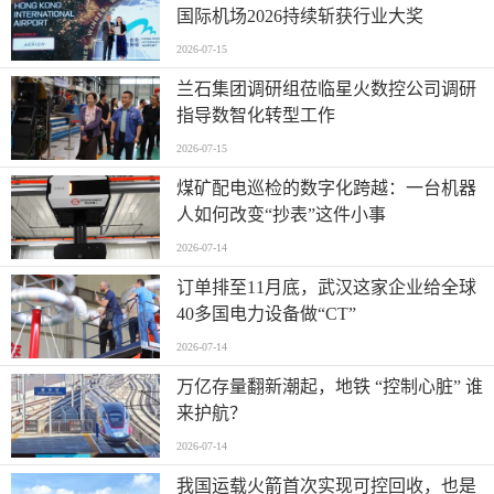
国际机场2026持续斩获行业大奖
2026-07-15
兰石集团调研组莅临星火数控公司调研
指导数智化转型工作
2026-07-15
煤矿配电巡检的数字化跨越：一台机器
人如何改变“抄表”这件小事
2026-07-14
订单排至11月底，武汉这家企业给全球
40多国电力设备做“CT”
2026-07-14
万亿存量翻新潮起，地铁 “控制心脏” 谁
来护航？
2026-07-14
我国运载火箭首次实现可控回收，也是