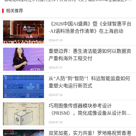
相关推荐
《2026中国AI盛典》暨《全球智惠平台
·AI语料场景合作清单》在上海启动
2026-07-20
重塑边界：惠生清洁能源如何以数据资
产重构海外工程交付
2026-07-17
从“人防”到“智防”！科远智能监盘如何
重塑火电运行新范式
2026-07-16
巧用图像传感器模块参考设计
（PRISM），简化成像设备从设计到制
造的全流程
2026-07-16
双奖加冕，实力共鉴！罗地格祝贺香港