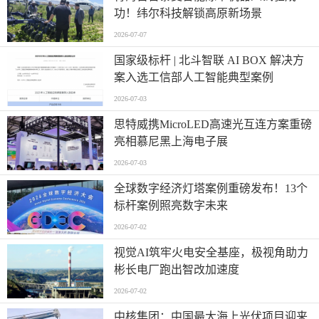
功！纬尔科技解锁高原新场景
2026-07-07
国家级标杆 | 北斗智联 AI BOX 解决方
案入选工信部人工智能典型案例
2026-07-03
思特威携MicroLED高速光互连方案重磅
亮相慕尼黑上海电子展
2026-07-03
全球数字经济灯塔案例重磅发布！13个
标杆案例照亮数字未来
2026-07-02
视觉AI筑牢火电安全基座，极视角助力
彬长电厂跑出智改加速度
2026-07-02
中核集团：中国最大海上光伏项目迎来