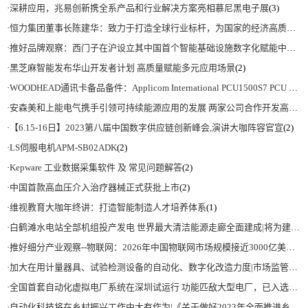
·
深耕应用，兆易创新携全系产品和行业解决方案亮相慕尼黑电子展
(3)
·
恒力集团董事长陈建华：致力于打造全球行业标杆，为国家的经济高质量发展贡献更大力量|上海电气集团党委书记、董事长吴磊来访
·
推好品牌观察：西门子在沪设立其中国首个智能基础设施数字化赋能中心
(2)
·
黑芝麻智能发布华山开发者计划 高质量赋能多元应用场景
(2)
·
WOODHEAD通讯卡备品备件：Applicom International PCU1500S7 PCU 1500 S7 V4.5.0
·
安森美和上能电气携手引领可持续能源应用的发展 两家公司合作开发高性能储能和太阳能组串式逆变器方案 以实现可持续的未来
·
【6.15-16日】2023第八届中国数字供应链创新峰会,演讲大咖阵容官宣
(2)
·
LS伺服电机APM-SB02ADK
(2)
·
Kepware 工业数据采集软件 及 常见问题解答
(2)
·
中国首款高血压介入治疗器械正式获批上市
(2)
·
维视教育大咖年终讲：打造智能制造人才培养体系
(1)
·
白鹤滩水电站全部机组投产发电 世界最大清洁能源走廊全面建成|将为建设新型能源体系、保障国家能源安全、实现“双碳”目标提供有力支撑
·
推好细分产业观察--物联网：2026年中国物联网市场规模接近3000亿美元 智慧工厂、智慧城市、智慧电网等将占60%以上
·
加大在用计量器具、试验检测设备的自动化、数字化改造力度|市场监管总局 工业和信息化部 关于促进企业计量能力提升的指导意见
·
全国首套自动化虚拟电厂系统在深圳试运行 功能匹敌大型电厂，已入选国际典型案例
·
自动化科技将在乡村振兴工作中大有作为|《关于做好2023年全面推进乡村振兴重点工作的意见》发布