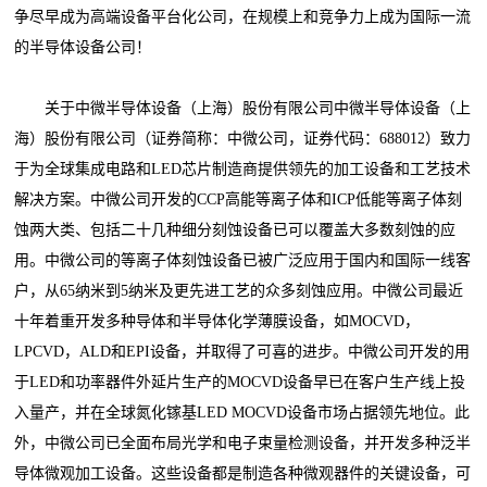
争尽早成为高端设备平台化公司，在规模上和竞争力上成为国际一流
的半导体设备公司！
关于中微半导体设备（上海）股份有限公司中微半导体设备（上
海）股份有限公司（证券简称：中微公司，证券代码：688012）致力
于为全球集成电路和LED芯片制造商提供领先的加工设备和工艺技术
解决方案。中微公司开发的CCP高能等离子体和ICP低能等离子体刻
蚀两大类、包括二十几种细分刻蚀设备已可以覆盖大多数刻蚀的应
用。中微公司的等离子体刻蚀设备已被广泛应用于国内和国际一线客
户，从65纳米到5纳米及更先进工艺的众多刻蚀应用。中微公司最近
十年着重开发多种导体和半导体化学薄膜设备，如MOCVD，
LPCVD，ALD和EPI设备，并取得了可喜的进步。中微公司开发的用
于LED和功率器件外延片生产的MOCVD设备早已在客户生产线上投
入量产，并在全球氮化镓基LED MOCVD设备市场占据领先地位。此
外，中微公司已全面布局光学和电子束量检测设备，并开发多种泛半
导体微观加工设备。这些设备都是制造各种微观器件的关键设备，可