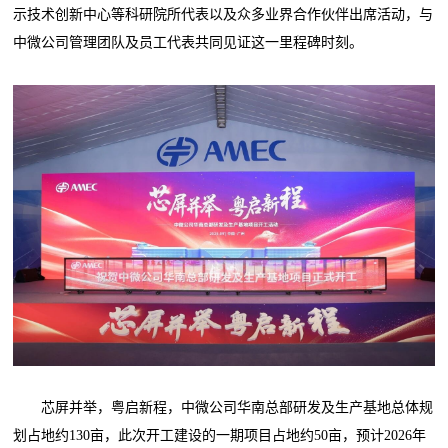
示技术创新中心等科研院所代表以及众多业界合作伙伴出席活动，与
中微公司管理团队及员工代表共同见证这一里程碑时刻。
芯屏并举，粤启新程，中微公司华南总部研发及生产基地总体规
划占地约130亩，此次开工建设的一期项目占地约50亩，预计2026年