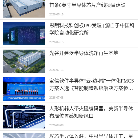
首条8英寸半导体芯片产线项目建设
2026-07-15
思朗科技科创板IPO受理 | 源自于中国科
学院自动化研究所
2026-07-15
光谷开建泛半导体洗净再生基地
2026-07-13
宝信软件半导体“云-边-端”一体化FMCS
方案入选《智能制造系统解决方案参考
目录（2026）》
2026-07-08
人形机器人带火磁编码器，美新半导体
布局位置感知新风口
2026-07-08
埃芯半导体入驻，中材半导体开工，星