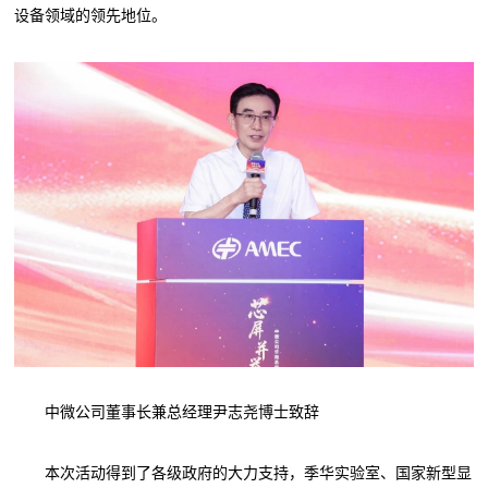
设备领域的领先地位。
中微公司董事长兼总经理尹志尧博士致辞
本次活动得到了各级政府的大力支持，季华实验室、国家新型显