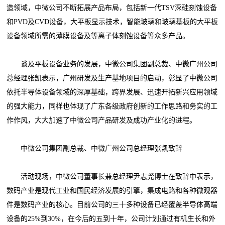
造领域，中微公司不断拓展产品布局，包括新一代TSV深硅刻蚀设备
和PVD及CVD设备，大平板显示技术，智能玻璃和玻璃基板的大平板
设备领域所需的薄膜设备及等离子体刻蚀设备等众多产品。
谈及平板设备业务的发展，中微公司集团副总裁、中微广州公司
总经理张凯表示，广州研发及生产基地项目的启动，彰显了中微公司
依托半导体设备领域的深厚基础，跨界发展、迅速开拓新兴应用领域
的强大能力，同样也体现了广东各级政府创新的工作思路和务实的工
作作风，大大加速了中微公司产品研发及成功产业化的进程。
中微公司集团副总裁、中微广州公司总经理张凯致辞
活动现场，中微公司董事长兼总经理尹志尧博士在致辞中表示，
数码产业是现代工业和国民经济发展的引擎，集成电路和各种微观器
件是数码产业的核心。目前公司的三十多种设备已经覆盖半导体高端
设备的25%到30%，在今后的五到十年，公司计划通过有机生长和外