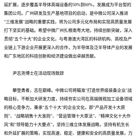
延扩展，逐步覆盖半导体高端设备的50%到60%，发展成为平台型的
集团公司。广州研发及生产基地项目的启动，是中微公司深入推进
“三维发展”战略的重要实践，将为公司多元化布局和实现高质量发展
打下坚实的基础。希望中微广州扎根南粤大地，持续创新突破，深入
贯彻“五个十大”的企业文化，与粤港澳大湾区的科研机构、高校及产
业链上下游企业开展更深入的合作，为半导体及泛半导体产业的发展
和广东地区的科技创新和经济建设做出卓越贡献。
尹志尧博士在活动现场致辞
攀登勇者，志在巅峰。中微公司将瞄准“打造世界级装备企业”战
略目标，不断加大研发力度，持续夯实公司在高端微观加工设备领域
的核心竞争力，秉承“五个十大”的企业文化，即“产品开发十大原
则”、“战略销售十大准则”、“营运管理十大章法”、“精神文化十大作
风”和“领导能力十大要点”，坚持三维立体发展战略，坚持有机生长
和外延扩展的策略，实现高速、稳定、健康和安全的高质量发展，力