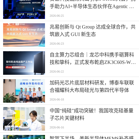
手助力AI+半导体生态伙伴在Agentic AI
时代高效创新
2026-06-25
兆易创新与 Qt Group 达成全球合作，共
筑嵌入式 GUI 新生态
2026-06-23
自主算力芯组合｜龙芯中科携手砺算科
技和挚科，正式发布乾启ZK3C60S-W全
自研国产专业工作站
2026-06-22
加码光芯片底层材料研发，博泰车联联
合福耀科大布局硅光与第四代半导体
2026-06-18
中国“纯硅”成功突破！我国攻克硅基量
子芯片关键材料
2026-06-16
智驾下半场，美新半导体MEMS补齐感