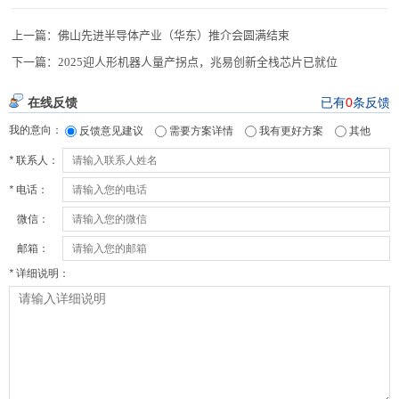
上一篇：
佛山先进半导体产业（华东）推介会圆满结束
下一篇：
2025迎人形机器人量产拐点，兆易创新全栈芯片已就位