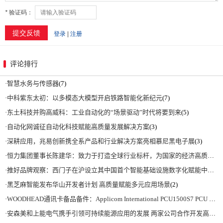
评论排行
·
智慧水务与传感器
(7)
·
中科紫东太初：以多模态大模型开启铁路智能化新纪元
(7)
·
东土科技并购高威科：工业自动化的“场景驱动”时代将要到来
(5)
·
自动化网诚征自动化科技赋能高质量发展解决方案
(3)
·
深耕应用，兆易创新携全系产品和行业解决方案亮相慕尼黑电子展
(3)
·
恒力集团董事长陈建华：致力于打造全球行业标杆，为国家的经济高质量发展贡献更大力量|上海电气集团党委书记、董事长吴磊来访
·
推好品牌观察：西门子在沪设立其中国首个智能基础设施数字化赋能中心
(2)
·
黑芝麻智能发布华山开发者计划 高质量赋能多元应用场景
(2)
·
WOODHEAD通讯卡备品备件：Applicom International PCU1500S7 PCU 1500 S7 V4.5.0
·
安森美和上能电气携手引领可持续能源应用的发展 两家公司合作开发高性能储能和太阳能组串式逆变器方案 以实现可持续的未来