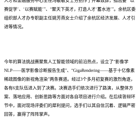
人才和金融服务中心主任冯敏敏女士分别作了开幕致辞，指出要“‘以
赛促学’、‘以赛赋能’”、“聚天下英才，打造人才‘蓄水池’”。余杭区委
组织部人才办专职副主任姚芳燕女士介绍了余杭区经济发展、人才引
进等情况。
今年的算法挑战赛聚焦人工智能领域的前沿热点，设立了“影像学
NLP——医学影像诊断报告生成”、“GigaRendering——基于十亿像素
稀疏图像的新视角渲染”两条赛道。经过3个多月初复赛的激烈角逐，
各有6支队伍进入到了决赛。决赛选手们依次进行了路演，从整体方
案、落地应用、创新思路等方面对各自项目进行介绍。在后续答辩环
节中，面对现场评委们的犀利提问，选手们以其自信沉着、逻辑严密
回答，赢得了阵阵掌声。