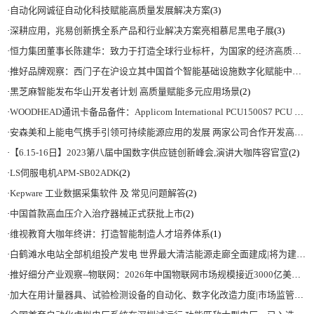
·
自动化网诚征自动化科技赋能高质量发展解决方案
(3)
·
深耕应用，兆易创新携全系产品和行业解决方案亮相慕尼黑电子展
(3)
·
恒力集团董事长陈建华：致力于打造全球行业标杆，为国家的经济高质量发展贡献更大力量|上海电气集团党委书记、董事长吴磊来访
·
推好品牌观察：西门子在沪设立其中国首个智能基础设施数字化赋能中心
(2)
·
黑芝麻智能发布华山开发者计划 高质量赋能多元应用场景
(2)
·
WOODHEAD通讯卡备品备件：Applicom International PCU1500S7 PCU 1500 S7 V4.5.0
·
安森美和上能电气携手引领可持续能源应用的发展 两家公司合作开发高性能储能和太阳能组串式逆变器方案 以实现可持续的未来
·
【6.15-16日】2023第八届中国数字供应链创新峰会,演讲大咖阵容官宣
(2)
·
LS伺服电机APM-SB02ADK
(2)
·
Kepware 工业数据采集软件 及 常见问题解答
(2)
·
中国首款高血压介入治疗器械正式获批上市
(2)
·
维视教育大咖年终讲：打造智能制造人才培养体系
(1)
·
白鹤滩水电站全部机组投产发电 世界最大清洁能源走廊全面建成|将为建设新型能源体系、保障国家能源安全、实现“双碳”目标提供有力支撑
·
推好细分产业观察--物联网：2026年中国物联网市场规模接近3000亿美元 智慧工厂、智慧城市、智慧电网等将占60%以上
·
加大在用计量器具、试验检测设备的自动化、数字化改造力度|市场监管总局 工业和信息化部 关于促进企业计量能力提升的指导意见