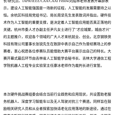
长/研究员、IAPR/IEEE/CAA/CAAI Fellow刘成林老师发表开幕辞表
示，建设人工智能强国是一场新的征程，人工智能的发展需要持之以
恒。余杭区科技局党组书记、局长周坚先生发表致词并指出，硬件技
术作为人工智能的重要支撑，是决定着人工智能应用能否真正落地的
关键。杭州市委人才办副主任尹凡女士进行了“才应城聚，城由才兴”
的主题推介，欢迎各个领域的广大人才来杭就业、创业。北京钢铁侠
科技有限公司董事长张锐先生在致辞中表示自己作为曾经赛场上的参
赛者，衷心祝愿各位参赛队员能借助大赛平台展示出自己的特长。大
赛开幕式最后环节由吉林省人工智能学会秘书长、吉林大学通信工程
学院机器人工程专业实验室主任康冰老师作为裁判长进行宣誓。
本次硬件挑战赛组委会结合当前行业趋势和应用现状，共设置助老服
务机器人、深度学习智能车以及无人驾驶对抗三个赛道。同样旨在鼓
励相关研究人员和从业者探索加快适老化应用落地的新途径，通过在