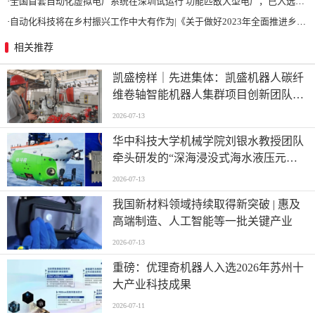
·
全国首套自动化虚拟电厂系统在深圳试运行 功能匹敌大型电厂，已入选国际典型案例
·
自动化科技将在乡村振兴工作中大有作为|《关于做好2023年全面推进乡村振兴重点工作的意见》发布
相关推荐
凯盛榜样｜先进集体：凯盛机器人碳纤
维卷轴智能机器人集群项目创新团队
——迈向“智造”新高度
2026-07-13
华中科技大学机械学院刘银水教授团队
牵头研发的“深海浸没式海水液压元件
关键技术及应用”荣获国家技术发明奖
2026-07-13
二等奖
我国新材料领域持续取得新突破 | 惠及
高端制造、人工智能等一批关键产业
2026-07-13
重磅：优理奇机器人入选2026年苏州十
大产业科技成果
2026-07-11