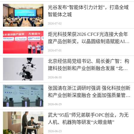
光谷发布“智能体引力计划”，打造全域
智能体之城
2026-07-02
炬光科技荣获2026 CFCF光连接大会年
度产品创新奖，以晶圆级制造赋能AI时
代高密度光互连
2026-07-01
北京经信局党组书记、局长姜广智：构
建科技创新和产业创新融合发展 “北京
模式” 为首都推进新型工业化注入强劲
2026-06-30
动能
张国清在浙江调研时强调 强化科技创新
和产业创新深度融合 全面加强质量管理
增加高质量供给
2026-06-29
武大“95后”师兄弟联手OPC创业，为无
人机、机器狗等研发“火眼金睛”
2026-06-23