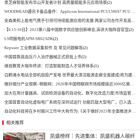
·
黑芝麻智能发布华山开发者计划 高质量赋能多元应用场景
(2)
·
WOODHEAD通讯卡备品备件：Applicom International PCU1500S7 PCU 1500 S7 V4.5.0
·
安森美和上能电气携手引领可持续能源应用的发展 两家公司合作开发高性能储能和太阳能组串式逆变器方案 以实现可持续的未来
·
【6.15-16日】2023第八届中国数字供应链创新峰会,演讲大咖阵容官宣
(2)
·
LS伺服电机APM-SB02ADK
(2)
·
Kepware 工业数据采集软件 及 常见问题解答
(2)
·
中国首款高血压介入治疗器械正式获批上市
(2)
·
维视教育大咖年终讲：打造智能制造人才培养体系
(1)
·
白鹤滩水电站全部机组投产发电 世界最大清洁能源走廊全面建成|将为建设新型能源体系、保障国家能源安全、实现“双碳”目标提供有力支撑
·
推好细分产业观察--物联网：2026年中国物联网市场规模接近3000亿美元 智慧工厂、智慧城市、智慧电网等将占60%以上
·
加大在用计量器具、试验检测设备的自动化、数字化改造力度|市场监管总局 工业和信息化部 关于促进企业计量能力提升的指导意见
·
全国首套自动化虚拟电厂系统在深圳试运行 功能匹敌大型电厂，已入选国际典型案例
·
自动化科技将在乡村振兴工作中大有作为|《关于做好2023年全面推进乡村振兴重点工作的意见》发布
相关推荐
凯盛榜样｜先进集体：凯盛机器人碳纤