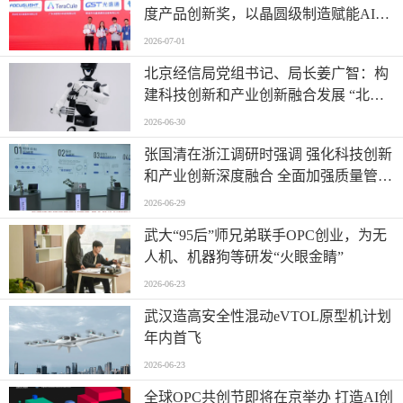
度产品创新奖，以晶圆级制造赋能AI时
代高密度光互连
2026-07-01
北京经信局党组书记、局长姜广智：构
建科技创新和产业创新融合发展 “北京
模式” 为首都推进新型工业化注入强劲
2026-06-30
动能
张国清在浙江调研时强调 强化科技创新
和产业创新深度融合 全面加强质量管理
增加高质量供给
2026-06-29
武大“95后”师兄弟联手OPC创业，为无
人机、机器狗等研发“火眼金睛”
2026-06-23
武汉造高安全性混动eVTOL原型机计划
年内首飞
2026-06-23
全球OPC共创节即将在京举办 打造AI创