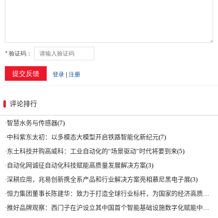
评论排行
·
智慧水务与传感器
(7)
·
中科紫东太初：以多模态大模型开启铁路智能化新纪元
(7)
·
东土科技并购高威科：工业自动化的“场景驱动”时代将要到来
(5)
·
自动化网诚征自动化科技赋能高质量发展解决方案
(3)
·
深耕应用，兆易创新携全系产品和行业解决方案亮相慕尼黑电子展
(3)
·
恒力集团董事长陈建华：致力于打造全球行业标杆，为国家的经济高质量发展贡献更大力量|上海电气集团党委书记、董事长吴磊来访
·
推好品牌观察：西门子在沪设立其中国首个智能基础设施数字化赋能中心
(2)