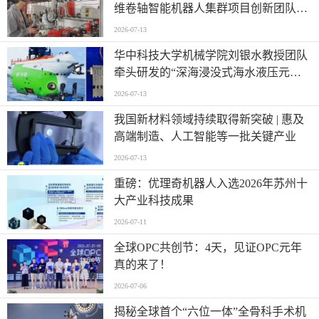
维卷轴智能机器人集群项目创新团队
——迈向“智造”新高度
2026-07-13
华中科技大学机械学院刘银水教授团队
牵头研发的“深海浸没式海水液压元件
关键技术及应用”荣获国家技术发明奖
2026-07-13
二等奖
我国新材料领域持续取得新突破 | 惠及
高端制造、人工智能等一批关键产业
2026-07-13
重磅：优理奇机器人入选2026年苏州十
大产业科技成果
2026-07-11
全球OPC共创节：4天，见证OPC元年
真的来了！
2026-07-06
揭秘全球首个“六位一体”全骨科手术机