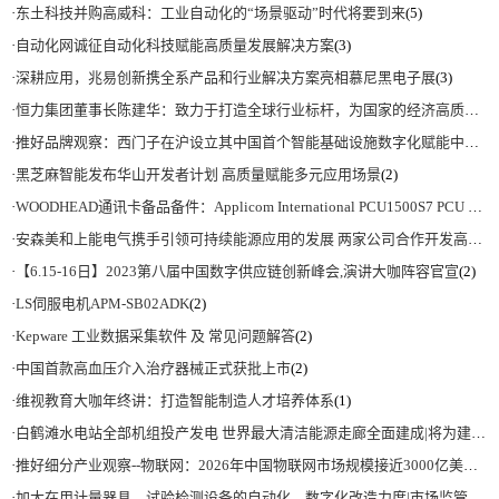
·
东土科技并购高威科：工业自动化的“场景驱动”时代将要到来
(5)
·
自动化网诚征自动化科技赋能高质量发展解决方案
(3)
·
深耕应用，兆易创新携全系产品和行业解决方案亮相慕尼黑电子展
(3)
·
恒力集团董事长陈建华：致力于打造全球行业标杆，为国家的经济高质量发展贡献更大力量|上海电气集团党委书记、董事长吴磊来访
·
推好品牌观察：西门子在沪设立其中国首个智能基础设施数字化赋能中心
(2)
·
黑芝麻智能发布华山开发者计划 高质量赋能多元应用场景
(2)
·
WOODHEAD通讯卡备品备件：Applicom International PCU1500S7 PCU 1500 S7 V4.5.0
·
安森美和上能电气携手引领可持续能源应用的发展 两家公司合作开发高性能储能和太阳能组串式逆变器方案 以实现可持续的未来
·
【6.15-16日】2023第八届中国数字供应链创新峰会,演讲大咖阵容官宣
(2)
·
LS伺服电机APM-SB02ADK
(2)
·
Kepware 工业数据采集软件 及 常见问题解答
(2)
·
中国首款高血压介入治疗器械正式获批上市
(2)
·
维视教育大咖年终讲：打造智能制造人才培养体系
(1)
·
白鹤滩水电站全部机组投产发电 世界最大清洁能源走廊全面建成|将为建设新型能源体系、保障国家能源安全、实现“双碳”目标提供有力支撑
·
推好细分产业观察--物联网：2026年中国物联网市场规模接近3000亿美元 智慧工厂、智慧城市、智慧电网等将占60%以上
·
加大在用计量器具、试验检测设备的自动化、数字化改造力度|市场监管总局 工业和信息化部 关于促进企业计量能力提升的指导意见