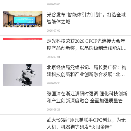
2026-07-05
光谷发布“智能体引力计划”，打造全域
智能体之城
2026-07-02
炬光科技荣获2026 CFCF光连接大会年
度产品创新奖，以晶圆级制造赋能AI时
代高密度光互连
2026-07-01
北京经信局党组书记、局长姜广智：构
建科技创新和产业创新融合发展 “北京
模式” 为首都推进新型工业化注入强劲
2026-06-30
动能
张国清在浙江调研时强调 强化科技创新
和产业创新深度融合 全面加强质量管理
增加高质量供给
2026-06-29
武大“95后”师兄弟联手OPC创业，为无
人机、机器狗等研发“火眼金睛”