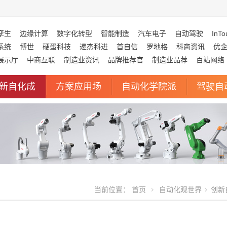
孪生
边缘计算
数字化转型
智能制造
汽车电子
自动驾驶
InTo
系统
博世
硬蛋科技
递杰科进
首自信
罗地格
科商资讯
优
展示厅
中商互联
制造业资讯
品牌推荐官
制造业品荐
百站网络
新自化成
方案应用场
自动化学院派
驾驶自
当前位置：
首页
自动化观世界
创新