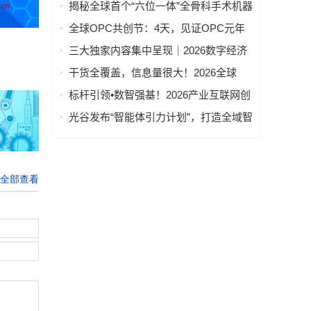
维卷轴智能机器人集群项目创新团队
揭秘全球首个“六位一体”全骨科手术机器
——迈向“智造”新高度
人
全球OPC共创节：4天，见证OPC元年
真的来了！
三大独家内容集中呈现｜2026数字经济
产业博览会构筑数字产业标杆
干货全覆盖，信息量很大！2026全球
OPC共创节主论坛，精华总结看这篇→
标杆引领•数智强基！2026产业互联网创
新发展论坛洞察AI变革新趋势
光谷发布“智能体引力计划”，打造全域智
能体之城