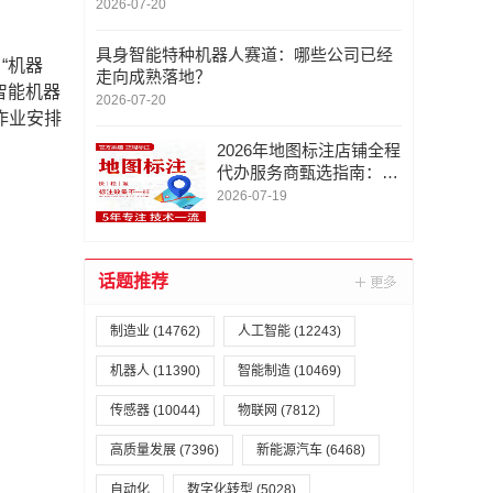
2026-07-20
具身智能特种机器人赛道：哪些公司已经
“机器
走向成熟落地？
智能机器
2026-07-20
作业安排
2026年地图标注店铺全程
代办服务商甄选指南：深
圳市金智云软件联系/地
2026-07-19
图标注定位服务电话/专
业
话题推荐
制造业
(14762)
人工智能
(12243)
机器人
(11390)
智能制造
(10469)
传感器
(10044)
物联网
(7812)
高质量发展
(7396)
新能源汽车
(6468)
自动化
数字化转型
(5028)