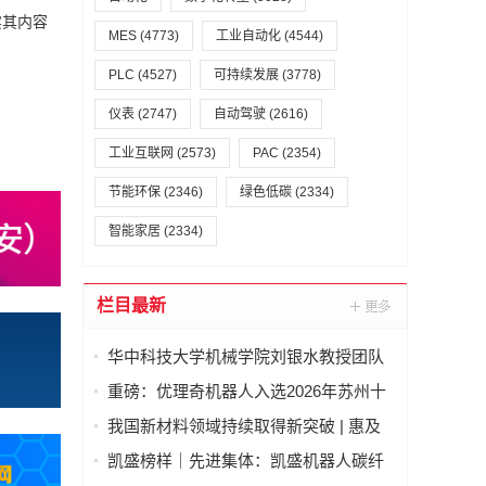
实其内容
MES
(4773)
工业自动化
(4544)
PLC
(4527)
可持续发展
(3778)
仪表
(2747)
自动驾驶
(2616)
工业互联网
(2573)
PAC
(2354)
节能环保
(2346)
绿色低碳
(2334)
智能家居
(2334)
栏目最新
华中科技大学机械学院刘银水教授团队
牵头研发的“深海浸没式海水液压元件关
重磅：优理奇机器人入选2026年苏州十
键技术及应用”荣获国家技术发明奖二等
大产业科技成果
我国新材料领域持续取得新突破 | 惠及
奖
高端制造、人工智能等一批关键产业
凯盛榜样｜先进集体：凯盛机器人碳纤