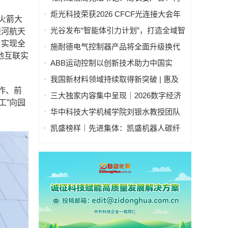
落成
建科技创新和产业创新融合发展 “北京模
炬光科技荣获2026 CFCF光连接大会年
火箭大
式” 为首都推进新型工业化注入强劲动能
度产品创新奖，以晶圆级制造赋能AI时
光谷发布“智能体引力计划”，打造全域智
银河航天
代高密度光互连
能体之城
，实现全
施耐德电气控制器产品将全面升级换代
地互联实
ABB运动控制以创新技术助力中国实
现"双碳"目标
我国新材料领域持续取得新突破 | 惠及
作、前
高端制造、人工智能等一批关键产业
三大独家内容集中呈现｜2026数字经济
工”向园
产业博览会构筑数字产业标杆
华中科技大学机械学院刘银水教授团队
牵头研发的“深海浸没式海水液压元件关
凯盛榜样｜先进集体：凯盛机器人碳纤
键技术及应用”荣获国家技术发明奖二等
维卷轴智能机器人集群项目创新团队
奖
——迈向“智造”新高度