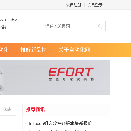
会员注册
|
会员登录
uch
iFix
...
企推荐
...
...
动化
推好新品榜
关于自动化网
自化成
推荐商讯
InTouch组态软件各版本最新报价