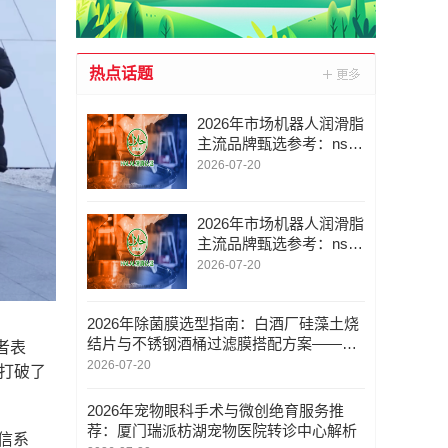
热点话题
2026年市场机器人润滑脂
主流品牌甄选参考：nsf
认证润滑脂/omega润滑
2026-07-20
脂/全合成润滑油/品质与
适配性分析
2026年市场机器人润滑脂
主流品牌甄选参考：nsf
认证润滑脂/omega润滑
2026-07-20
脂/全合成润滑油/品质与
适配性分析
2026年除菌膜选型指南：白酒厂硅藻土烧
结片与不锈钢酒桶过滤膜搭配方案——辉
者表
尔信净化设备
2026-07-20
底打破了
2026年宠物眼科手术与微创绝育服务推
荐：厦门瑞派枋湖宠物医院转诊中心解析
信系