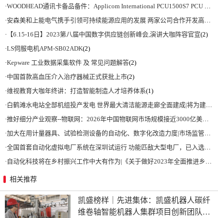
·
WOODHEAD通讯卡备品备件：Applicom International PCU1500S7 PCU 1500 S7 V4.5.0
·
安森美和上能电气携手引领可持续能源应用的发展 两家公司合作开发高性能储能和太阳能组串式逆变器方案 以实现可持续的未来
·
【6.15-16日】2023第八届中国数字供应链创新峰会,演讲大咖阵容官宣
(2)
·
LS伺服电机APM-SB02ADK
(2)
·
Kepware 工业数据采集软件 及 常见问题解答
(2)
·
中国首款高血压介入治疗器械正式获批上市
(2)
·
维视教育大咖年终讲：打造智能制造人才培养体系
(1)
·
白鹤滩水电站全部机组投产发电 世界最大清洁能源走廊全面建成|将为建设新型能源体系、保障国家能源安全、实现“双碳”目标提供有力支撑
·
推好细分产业观察--物联网：2026年中国物联网市场规模接近3000亿美元 智慧工厂、智慧城市、智慧电网等将占60%以上
·
加大在用计量器具、试验检测设备的自动化、数字化改造力度|市场监管总局 工业和信息化部 关于促进企业计量能力提升的指导意见
·
全国首套自动化虚拟电厂系统在深圳试运行 功能匹敌大型电厂，已入选国际典型案例
·
自动化科技将在乡村振兴工作中大有作为|《关于做好2023年全面推进乡村振兴重点工作的意见》发布
相关推荐
凯盛榜样｜先进集体：凯盛机器人碳纤
维卷轴智能机器人集群项目创新团队