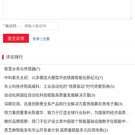
评论排行
·
智慧水务与传感器
(7)
·
中科紫东太初：以多模态大模型开启铁路智能化新纪元
(7)
·
东土科技并购高威科：工业自动化的“场景驱动”时代将要到来
(5)
·
自动化网诚征自动化科技赋能高质量发展解决方案
(3)
·
深耕应用，兆易创新携全系产品和行业解决方案亮相慕尼黑电子展
(3)
·
恒力集团董事长陈建华：致力于打造全球行业标杆，为国家的经济高质量发展贡献更大力量|上海电气集团党委书记、董事长吴磊来访
·
推好品牌观察：西门子在沪设立其中国首个智能基础设施数字化赋能中心
(2)
·
黑芝麻智能发布华山开发者计划 高质量赋能多元应用场景
(2)