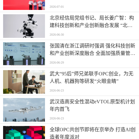
代高密度光互连
2026-07-01
北京经信局党组书记、局长姜广智：构
建科技创新和产业创新融合发展 “北京
模式” 为首都推进新型工业化注入强劲
2026-06-30
动能
张国清在浙江调研时强调 强化科技创新
和产业创新深度融合 全面加强质量管理
增加高质量供给
2026-06-29
武大“95后”师兄弟联手OPC创业，为无
人机、机器狗等研发“火眼金睛”
2026-06-23
武汉造高安全性混动eVTOL原型机计划
年内首飞
2026-06-23
全球OPC共创节即将在京举办 打造AI创
造者年度派对