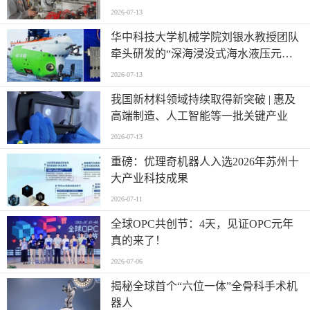
——迈向“智造”新高度
2026-07-13
华中科技大学机械学院刘银水教授团队
牵头研发的“深海浸没式海水液压元件
关键技术及应用”荣获国家技术发明奖
2026-07-13
二等奖
我国新材料领域持续取得新突破 | 惠及
高端制造、人工智能等一批关键产业
2026-07-13
重磅：优理奇机器人入选2026年苏州十
大产业科技成果
2026-07-11
全球OPC共创节：4天，见证OPC元年
真的来了！
2026-07-06
揭秘全球首个“六位一体”全骨科手术机
器人