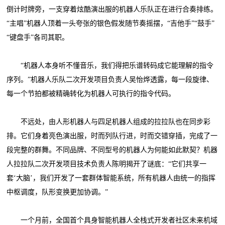
倒计时牌旁，一支穿着炫酷演出服的机器人乐队正在进行合奏排练。
“主唱”机器人顶着一头夸张的银色假发随节奏摇摆，“吉他手”“鼓手”
“键盘手”各司其职。
“机器人本身听不懂音乐，我们得把乐谱转码成它能理解的指令
序列。”机器人乐队二次开发项目负责人吴怡烨透露，每一段旋律、
每一个节拍都被精确转化为机器人可执行的指令代码。
不远处，由人形机器人与四足机器人组成的拉拉队也在同步彩
排。它们身着亮色演出服，时而列队行进，时而交错穿插，完成了一
段完整的群舞。不同品牌、不同型号的机器人为何能如此默契？机器
人拉拉队二次开发项目技术负责人陈明揭开了谜底：“它们共享一
套‘大脑’，我们开发了一套群体智能系统，所有机器人由统一的指挥
中枢调度，队形变换更加协调。”
一个月前，全国首个具身智能机器人全栈式开发者社区未来机域