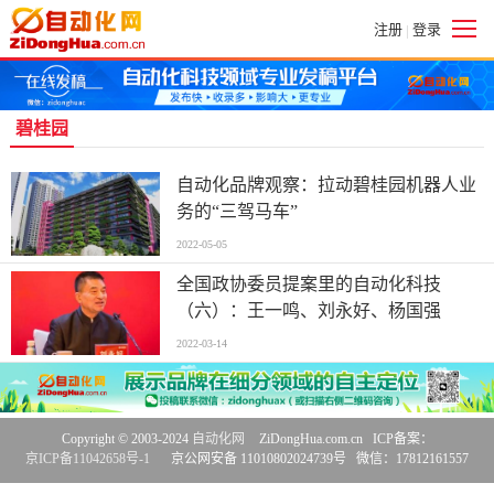
注册
登录
|
碧桂园
自动化品牌观察：拉动碧桂园机器人业
务的“三驾马车”
2022-05-05
全国政协委员提案里的自动化科技
（六）：王一鸣、刘永好、杨国强
2022-03-14
Copyright © 2003-2024
自动化网
ZiDongHua.com.cn ICP备案：
京ICP备11042658号-1
京公网安备 11010802024739号 微信：17812161557