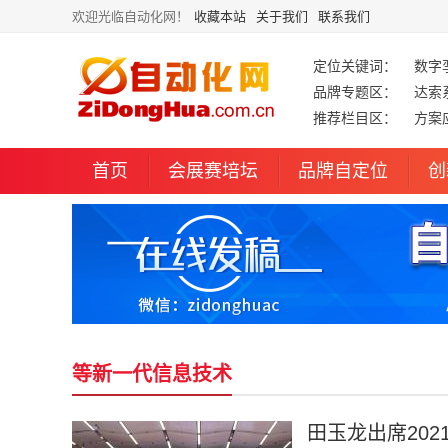
欢迎光临自动化网！
收藏本站
关于我们
联系我们
定位关键词：
数字
品牌专题区：
达索
推荐栏目区：
方案
首页
会展赛培坛
品牌自定位
创
等新一代信息技术
田玉龙出席20