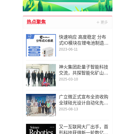
热点聚焦
快速响应 高度稳定 分布
式IO模块在锂电池制造的
优势揭秘 | 支持Modbu
2023-06-11
s、MQTT、OPC UA、P
rofinet、EtherCAT、Ethe
rnet/IP、BACnet/IP等多
神火集团赴量子智能科技
种协议
交流，共探智能化矿山新
未来
2025-03-10
广立微正式宣布全资收购
全球硅光设计自动化先锋
LUCEDA
2025-08-13
又一互联网大厂出手，首
形科技获得新一轮数亿元