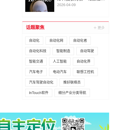
A1轮融资｜人脸机器人首
2026-04-09
次登上《科学·机器人
学》封面
话题聚焦
自动化
自动化网
自动化者
自动化科技
智能制造
自动驾驶
智能交通
人工智能
自动化界
汽车电子
电动汽车
联想工控机
汽车驾驶自动化
推好联络员
InTouch软件
细分产业分类导航