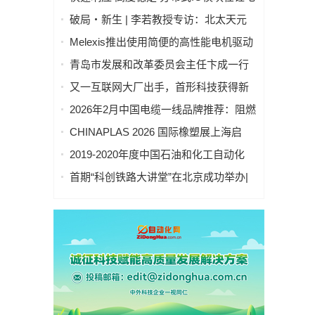
池制造的优势揭秘 | 支持Modbus、
破局・新生 | 李若教授专访：北太天元
MQTT、OPC UA、Profinet、
打破 30 年垄断，国产科学计算软件崛起
Melexis推出使用简便的高性能电机驱动
EtherCAT、Ethernet/IP、BACnet/IP等多
之路
芯片，助力三相风扇实现快速、免代码
种协议
青岛市发展和改革委员会主任卞成一行
设计
到国创中心调研指导
又一互联网大厂出手，首形科技获得新
一轮数亿元A1轮融资｜人脸机器人首次
2026年2月中国电缆一线品牌推荐：阻燃
登上《科学·机器人学》封面
防火电缆国内一线品牌推荐排名名单
CHINAPLAS 2026 国际橡塑展上海启
幕！5,000余家全球展商共塑智能绿色橡
2019-2020年度中国石油和化工自动化
塑新未来
行业科学技术奖拟授奖公示
首期“科创铁路大讲堂”在北京成功举办|
中科紫东太初董事长王金桥作《多模态
人工智能驱动新一代技术变革》主题讲
座