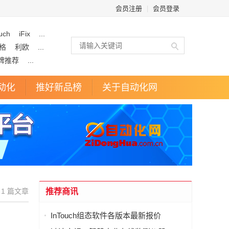
会员注册
|
会员登录
uch
iFix
...
格
利欧
...
牌推荐
...
动化
推好新品榜
关于自动化网
1 篇文章
推荐商讯
InTouch组态软件各版本最新报价