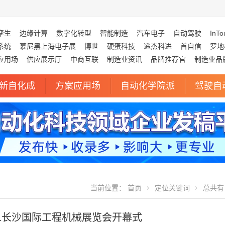
孪生
边缘计算
数字化转型
智能制造
汽车电子
自动驾驶
InTo
系统
慕尼黑上海电子展
博世
硬蛋科技
递杰科进
首自信
罗地
应用场
供应展示厅
中商互联
制造业资讯
品牌推荐官
制造业品
新自化成
方案应用场
自动化学院派
驾驶自
当前位置：
首页
定位关键词
总共有 
21长沙国际工程机械展览会开幕式