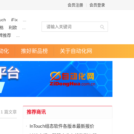
会员注册
|
会员登录
uch
iFix
...
格
利欧
...
牌推荐
...
动化
推好新品榜
关于自动化网
1 篇文章
推荐商讯
InTouch组态软件各版本最新报价