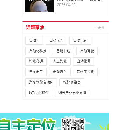
A1轮融资｜人脸机器人首
2026-04-09
次登上《科学·机器人
学》封面
话题聚焦
自动化
自动化网
自动化者
自动化科技
智能制造
自动驾驶
智能交通
人工智能
自动化界
汽车电子
电动汽车
联想工控机
汽车驾驶自动化
推好联络员
InTouch软件
细分产业分类导航