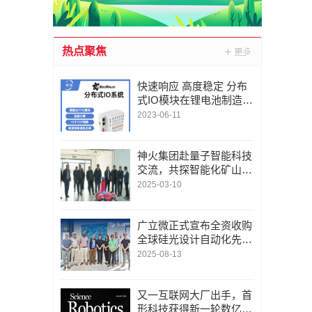
热点聚焦
快速响应 高度稳定 分布
式IO模块在锂电池制造的
优势揭秘 | 支持Modbu
2023-06-11
s、MQTT、OPC UA、P
rofinet、EtherCAT、Ethe
rnet/IP、BACnet/IP等多
神火集团赴量子智能科技
种协议
交流，共探智能化矿山新
未来
2025-03-10
广立微正式宣布全资收购
全球硅光设计自动化先锋
LUCEDA
2025-08-13
又一互联网大厂出手，首
形科技获得新一轮数亿元