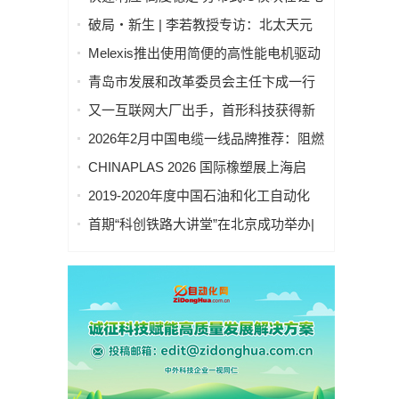
池制造的优势揭秘 | 支持Modbus、
破局・新生 | 李若教授专访：北太天元
MQTT、OPC UA、Profinet、
打破 30 年垄断，国产科学计算软件崛起
Melexis推出使用简便的高性能电机驱动
EtherCAT、Ethernet/IP、BACnet/IP等多
之路
芯片，助力三相风扇实现快速、免代码
种协议
青岛市发展和改革委员会主任卞成一行
设计
到国创中心调研指导
又一互联网大厂出手，首形科技获得新
一轮数亿元A1轮融资｜人脸机器人首次
2026年2月中国电缆一线品牌推荐：阻燃
登上《科学·机器人学》封面
防火电缆国内一线品牌推荐排名名单
CHINAPLAS 2026 国际橡塑展上海启
幕！5,000余家全球展商共塑智能绿色橡
2019-2020年度中国石油和化工自动化
塑新未来
行业科学技术奖拟授奖公示
首期“科创铁路大讲堂”在北京成功举办|
中科紫东太初董事长王金桥作《多模态
人工智能驱动新一代技术变革》主题讲
座