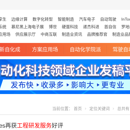
孪生
边缘计算
数字化转型
智能制造
汽车电子
自动驾驶
InTo
系统
慕尼黑上海电子展
博世
硬蛋科技
递杰科进
首自信
罗地
应用场
供应展示厅
中商互联
制造业资讯
品牌推荐官
制造业品
新自化成
方案应用场
自动化学院派
驾驶自
当前位置：
首页
定位关键词
总共有 
gies再获
工程研发服务
好评