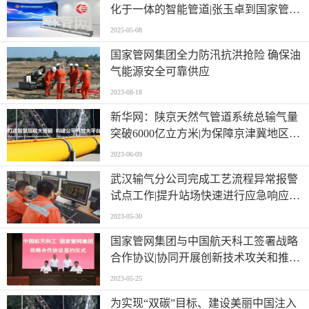
化于一体的智能管道|张玉卓到国家管网
集团调研
2025-05-08
国家管网集团全力防汛抗洪抢险 确保油
气能源安全可靠供应
2023-08-18
新华网：陕京天然气管道系统总输气量
突破6000亿立方米|为保障京津冀地区天
然气供应和经济社会发展提供巨量清洁
2023-06-09
能源
武汉输气分公司完成工艺流程异常报警
试点工作|提升站场快速进行应急响应的
能力
2023-05-30
国家管网集团与中国航天科工签署战略
合作协议|协同开展创新技术攻关和推进
数字化转型
2023-05-25
为实现“双碳”目标、建设美丽中国注入