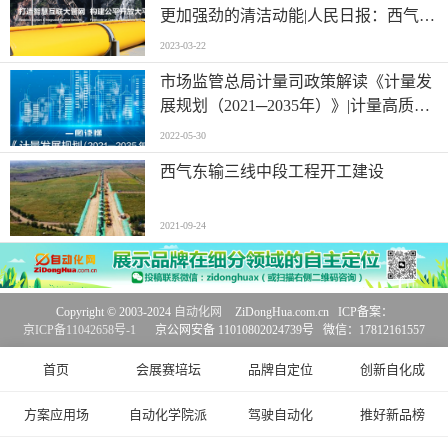
更加强劲的清洁动能|人民日报：西气东
输累计输气量超八千亿立方米
2023-03-22
市场监管总局计量司政策解读《计量发
展规划（2021─2035年）》|计量高质量
发展与自动化科技
2022-05-30
西气东输三线中段工程开工建设
2021-09-24
Copyright © 2003-2024
自动化网
ZiDongHua.com.cn ICP备案：
京ICP备11042658号-1
京公网安备 11010802024739号 微信：17812161557
首页
会展赛培坛
品牌自定位
创新自化成
方案应用场
自动化学院派
驾驶自动化
推好新品榜