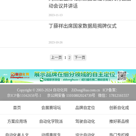
动会议并讲话
2023-11-13
丁薛祥出席国家数据局揭牌仪式
2023-10-26
上一页
1
2
下一页
Copyright © 2003-2024
自动化网
ZiDongHua.com.cn ICP备案：
京ICP备11042658号-1
京公网安备 11010802024739号 微信：17812161557
首页
会展赛培坛
品牌自定位
创新自化成
方案应用场
自动化学院派
驾驶自动化
推好新品榜
自动化者人文
动感惠民生
设计自动化
热门专栏榜